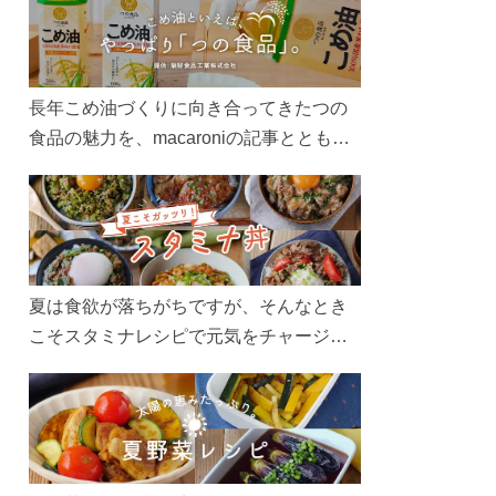
長年こめ油づくりに向き合ってきたつの
食品の魅力を、macaroniの記事とともに
ご紹介します。レシピや活用術はもちろ
ん、製造現場や品質へのこだわりまで。
こめ油をもっと好きになるコンテンツを
ぜひお楽しみください。
夏は食欲が落ちがちですが、そんなとき
こそスタミナレシピで元気をチャージ！
お肉や夏野菜をたっぷり使う丼をガッツ
リ食べて、夏バテを吹き飛ばしましょ
う！