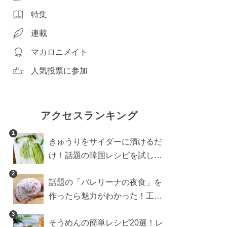
特集
連載
マカロニメイト
人気投票に参加
アクセスランキング
1
きゅうりをサイダーに漬けるだ
け！話題の韓国レシピを試した
ら想像以上にアリでした
2
話題の「バレリーナの夜食」を
作ったら魅力がわかった！工程
10分の作り方
3
そうめんの簡単レシピ20選！レ