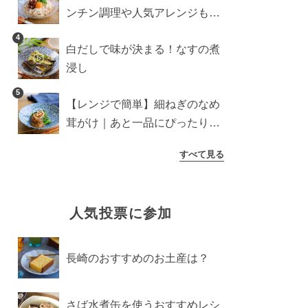
ンチン調理や人気アレンジも紹
介
4
白だしで味が決まる！なすの煮
浸し
5
【レンジで簡単】細ねぎのなめ
茸がけ｜あと一品にぴったり副
菜
すべて見る
人気投票に参加
長崎のおすすめのお土産は？
さば水煮缶を使うおすすめレシ