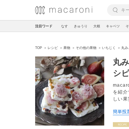
注目ワード
なす
きゅうり
大根
キャベツ
そ
TOP
レシピ
果物
その他の果物
いちじく
丸み
丸
シピ
mac
を紹介
しい果
簡単投票