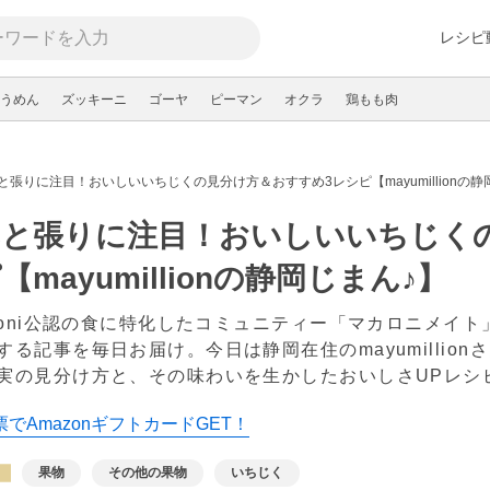
レシピ
うめん
ズッキーニ
ゴーヤ
ピーマン
オクラ
鶏もも肉
と張りに注目！おいしいいちじくの見分け方＆おすすめ3レシピ【mayumillionの静
みと張りに注目！おいしいいちじく
【mayumillionの静岡じまん♪】
aroni公認の食に特化したコミュニティー「マカロニメイ
する記事を毎日お届け。今日は静岡在住のmayumillio
実の見分け方と、その味わいを生かしたおいしさUPレシ
でAmazonギフトカードGET！
果物
その他の果物
いちじく