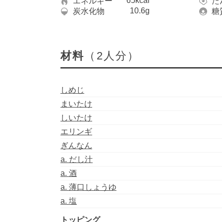
65kcal
エネルギー
た
10.6g
炭水化物
糖
材料
（2人分）
しめじ
まいたけ
しいたけ
エリンギ
ぎんなん
a. だし汁
a. 酒
a. 薄口しょうゆ
a. 塩
トッピング