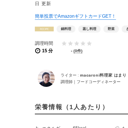
日 更新
簡単投票でAmazonギフトカードGET！
鍋料理
蒸し料理
野菜
調理時間
15 分
-
(0件)
ライター :
macaroni料理家 はまり
調理師｜フードコーディネーター
栄養情報（1人あたり）