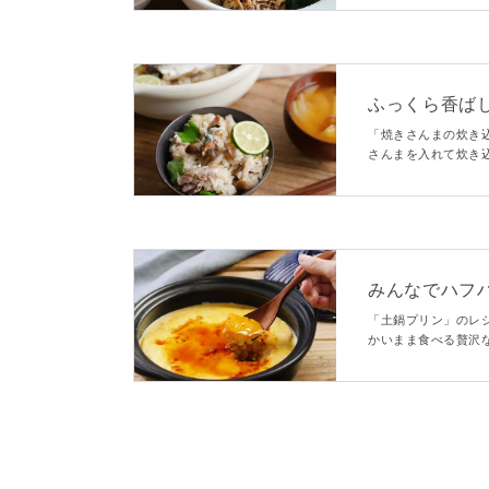
を、熱々のまま召し
ふっくら香ば
「焼きさんまの炊き
さんまを入れて炊き
と爽やかな香りが食
ごはんです。
みんなでハフ
「土鍋プリン」のレ
かいまま食べる贅沢
に仕上がります。食