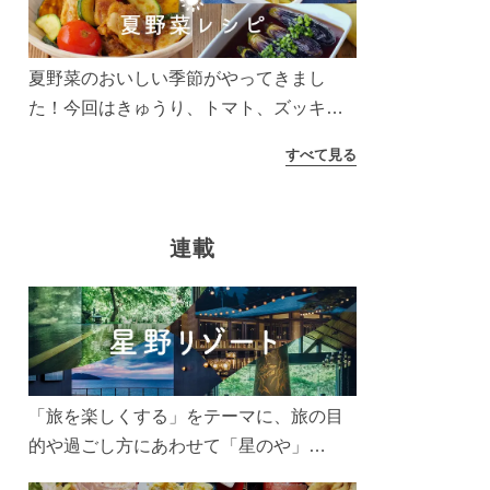
う！
夏野菜のおいしい季節がやってきまし
た！今回はきゅうり、トマト、ズッキー
ニなどを使ったレシピをご紹介します。
すべて見る
太陽の光をたっぷりあびた夏野菜は栄養
もたっぷり。美味しく食べてパワーチャ
ージしましょう♪
連載
「旅を楽しくする」をテーマに、旅の目
的や過ごし方にあわせて「星のや」
「界」「リゾナーレ」「OMO(おも)」「B