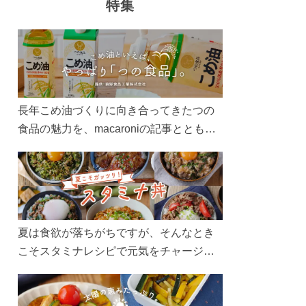
特集
長年こめ油づくりに向き合ってきたつの
食品の魅力を、macaroniの記事とともに
ご紹介します。レシピや活用術はもちろ
ん、製造現場や品質へのこだわりまで。
こめ油をもっと好きになるコンテンツを
ぜひお楽しみください。
夏は食欲が落ちがちですが、そんなとき
こそスタミナレシピで元気をチャージ！
お肉や夏野菜をたっぷり使う丼をガッツ
リ食べて、夏バテを吹き飛ばしましょ