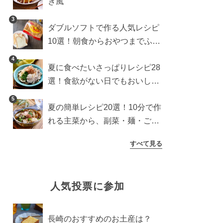
き風
3
ダブルソフトで作る人気レシピ
10選！朝食からおやつまでふん
わり食パンを楽しむアレンジ
4
夏に食べたいさっぱりレシピ28
選！食欲がない日でもおいしい
簡単おかず・麺・ごはん
5
夏の簡単レシピ20選！10分で作
れる主菜から、副菜・麺・ごは
んまで一気に紹介
すべて見る
人気投票に参加
長崎のおすすめのお土産は？