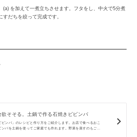
(a) を加えて一煮立ちさせます。フタをし、中火で5分煮
にすだちを絞って完成です。
。
食欲そそる。土鍋で作る石焼きビビンバ
ビビンバ」のレシピと作り方をご紹介します。お店で食べるおこ
ビンバを土鍋を使ってご家庭でも作れます。野菜を蒸すのもご飯
鍋一つでできます。香ばしいおこげと蒸して旨味のつまった野菜