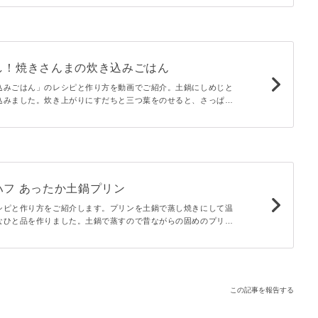
上がれ。
し！焼きさんまの炊き込みごはん
込みごはん」のレシピと作り方を動画でご紹介。土鍋にしめじと
込みました。炊き上がりにすだちと三つ葉をのせると、さっぱり
卓に広がります。秋の味覚がたっぷりと詰まった上品な炊き込み
ハフ あったか土鍋プリン
シピと作り方をご紹介します。プリンを土鍋で蒸し焼きにして温
なひと品を作りました。土鍋で蒸すので昔ながらの固めのプリン
卓に並べたら存在感も大きく子供も大喜び間違いないです。
この記事を報告する