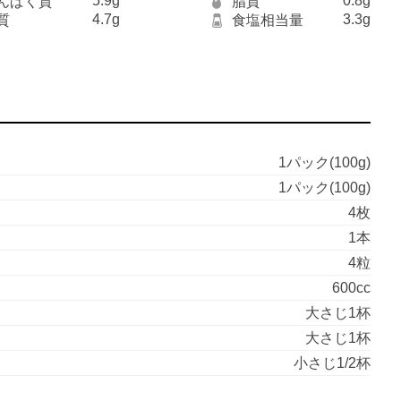
5.9g
0.8g
んぱく質
脂質
4.7g
3.3g
質
食塩相当量
1パック(100g)
1パック(100g)
4枚
1本
4粒
600cc
大さじ1杯
大さじ1杯
小さじ1/2杯