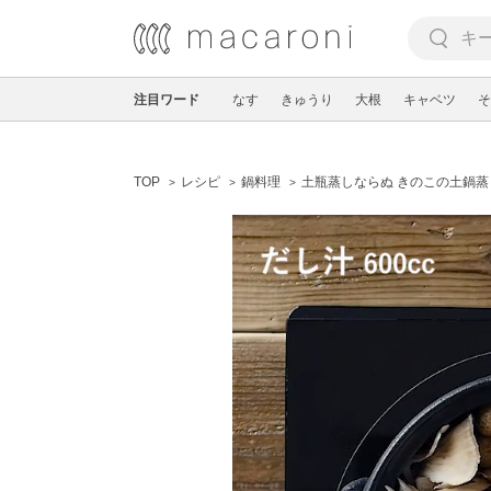
注目ワード
なす
きゅうり
大根
キャベツ
そ
TOP
レシピ
鍋料理
土瓶蒸しならぬ きのこの土鍋蒸