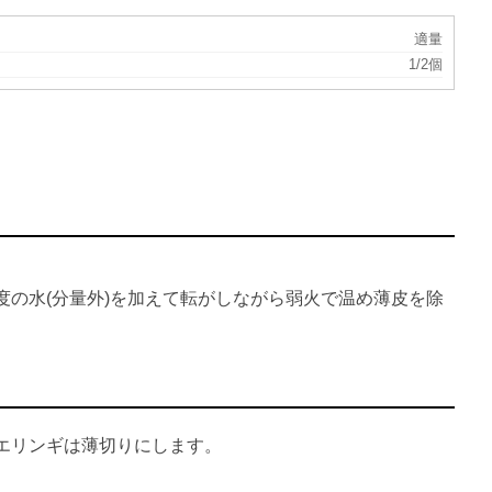
適量
1/2個
度の水(分量外)を加えて転がしながら弱火で温め薄皮を除
エリンギは薄切りにします。