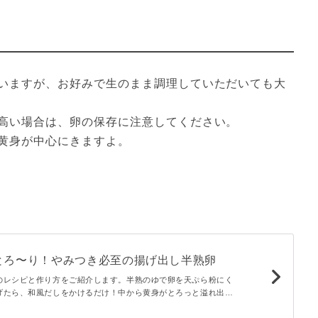
いますが、お好みで生のまま調理していただいても大
高い場合は、卵の保存に注意してください。

黄身が中心にきますよ。
とろ〜り！やみつき必至の揚げ出し半熟卵
のレシピと作り方をご紹介します。半熟のゆで卵を天ぷら粉にく
げたら、和風だしをかけるだけ！中から黄身がとろっと溢れ出
おいしいひと品です。