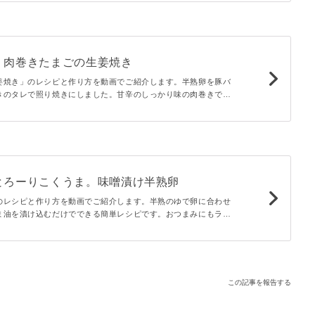
！肉巻きたまごの生姜焼き
姜焼き」のレシピと作り方を動画でご紹介します。半熟卵を豚バ
きのタレで照り焼きにしました。甘辛のしっかり味の肉巻きで、
ューミーなひと品です。おつまみやメインのおかずにピッタリで
とろーりこくうま。味噌漬け半熟卵
のレシピと作り方を動画でご紹介します。半熟のゆで卵に合わせ
ま油を漬け込むだけでできる簡単レシピです。おつまみにもラー
もお弁当にも使えますよ。みその旨味が染み込んだ卵は絶品です
この記事を報告する