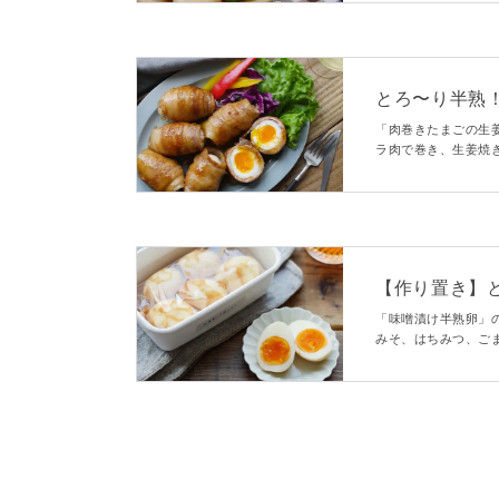
とろ〜り半熟
「肉巻きたまごの生
ラ肉で巻き、生姜焼
食べ応えのあるボリ
すよ！
【作り置き】
「味噌漬け半熟卵」
みそ、はちみつ、ご
メンのトッピングに
よ。