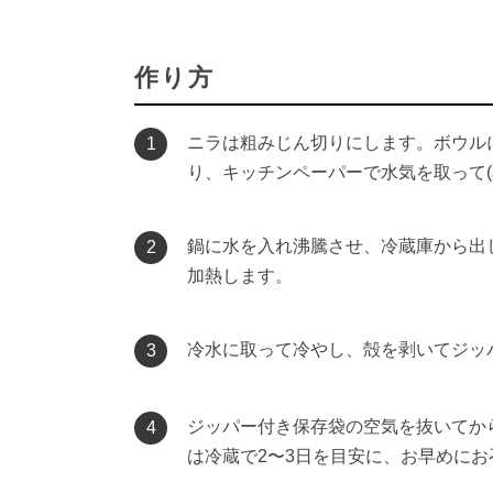
作り方
ニラは粗みじん切りにします。ボウルに
1
り、キッチンペーパーで水気を取って(
鍋に水を入れ沸騰させ、冷蔵庫から出
2
加熱します。
冷水に取って冷やし、殻を剥いてジッ
3
ジッパー付き保存袋の空気を抜いてか
4
は冷蔵で2〜3日を目安に、お早めに