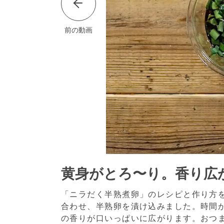
前の動画
黄身がとろ〜り。香り広
「ニラだく半熟煮卵」のレシピと作り方
合わせ、半熟卵を漬け込みました。時間
の香りが口いっぱいに広がります。おつ