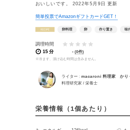
おいしいです。
2022年5月9日 更新
簡単投票でAmazonギフトカードGET！
卵料理
卵
作り置き
味
調理時間
15 分
-
(0件)
※冷ます、漬け込む時間は含みません。
ライター :
macaroni 料理家 か
料理研究家 / 栄養士
栄養情報（1個あたり）