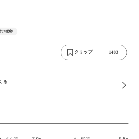
付け煮卵
クリップ
1483
りくる