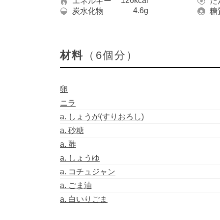
126kcal
エネルギー
た
4.6g
炭水化物
糖
材料
（6個分）
卵
ニラ
a. しょうが(すりおろし)
a. 砂糖
a. 酢
a. しょうゆ
a. コチュジャン
a. ごま油
a. 白いりごま