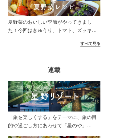
う！
夏野菜のおいしい季節がやってきまし
た！今回はきゅうり、トマト、ズッキー
ニなどを使ったレシピをご紹介します。
すべて見る
太陽の光をたっぷりあびた夏野菜は栄養
もたっぷり。美味しく食べてパワーチャ
ージしましょう♪
連載
「旅を楽しくする」をテーマに、旅の目
的や過ごし方にあわせて「星のや」
「界」「リゾナーレ」「OMO(おも)」「B