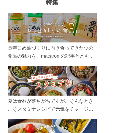
特集
長年こめ油づくりに向き合ってきたつの
食品の魅力を、macaroniの記事とともに
ご紹介します。レシピや活用術はもちろ
ん、製造現場や品質へのこだわりまで。
こめ油をもっと好きになるコンテンツを
ぜひお楽しみください。
夏は食欲が落ちがちですが、そんなとき
こそスタミナレシピで元気をチャージ！
お肉や夏野菜をたっぷり使う丼をガッツ
リ食べて、夏バテを吹き飛ばしましょ