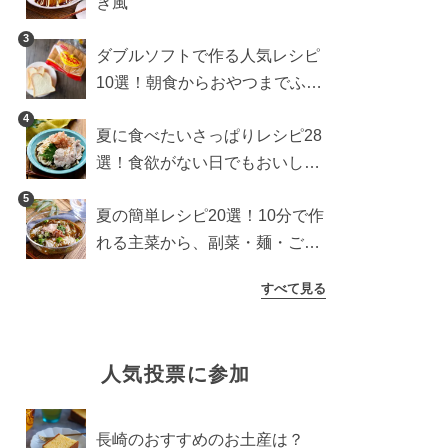
き風
3
ダブルソフトで作る人気レシピ
10選！朝食からおやつまでふん
わり食パンを楽しむアレンジ
4
夏に食べたいさっぱりレシピ28
選！食欲がない日でもおいしい
簡単おかず・麺・ごはん
5
夏の簡単レシピ20選！10分で作
れる主菜から、副菜・麺・ごは
んまで一気に紹介
すべて見る
人気投票に参加
長崎のおすすめのお土産は？