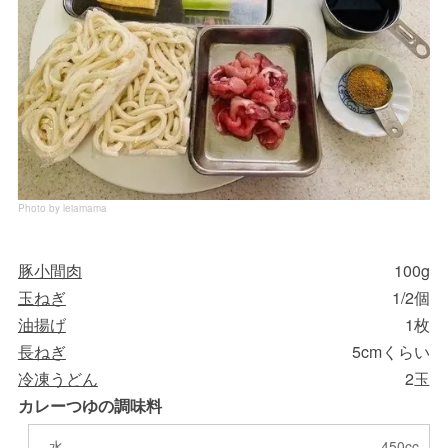
Photo by leiamama
豚小間肉
100g
玉ねぎ
1/2個
油揚げ
1枚
長ねぎ
5cmくらい
冷凍うどん
2玉
カレーつゆの調味料
水
450cc