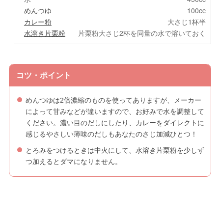
めんつゆ
100cc
カレー粉
大さじ1杯半
水溶き片栗粉
片栗粉大さじ2杯を同量の水で溶いておく
コツ・ポイント
めんつゆは2倍濃縮のものを使ってありますが、メーカー
によって甘みなどが違いますので、お好みで水を調整して
ください。濃い目のだしにしたり、カレーをダイレクトに
感じるやさしい薄味のだしもあなたのさじ加減ひとつ！
とろみをつけるときは中火にして、水溶き片栗粉を少しず
つ加えるとダマになりません。