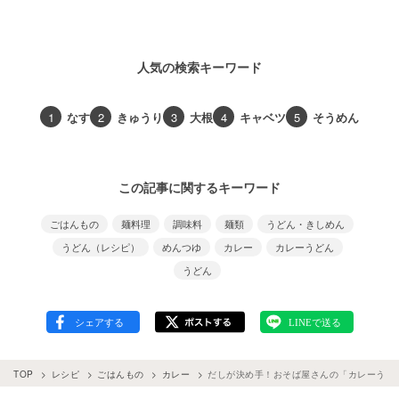
人気の検索キーワード
1
なす
2
きゅうり
3
大根
4
キャベツ
5
そうめん
この記事に関するキーワード
ごはんもの
麺料理
調味料
麺類
うどん・きしめん
うどん（レシピ）
めんつゆ
カレー
カレーうどん
うどん
TOP
レシピ
ごはんもの
カレー
だしが決め手！おそば屋さんの「カレーうど