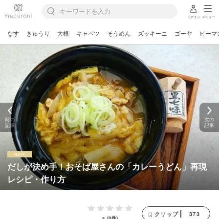
ログイン
メニュー
なす
きゅうり
大根
キャベツ
そうめん
ズッキーニ
ゴーヤ
ピーマ
前の
次の
記事
記事
だしが決め手！おそば屋さんの「カレーうどん」再現
レシピ・作り方
373
クリップ
-
(0件)