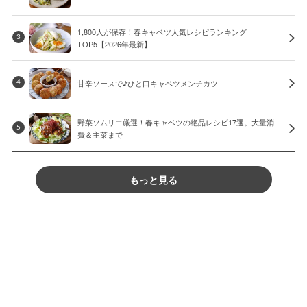
1,800人が保存！春キャベツ人気レシピランキング
3
TOP5【2026年最新】
甘辛ソースで♪ひと口キャベツメンチカツ
4
野菜ソムリエ厳選！春キャベツの絶品レシピ17選。大量消
5
費＆主菜まで
もっと見る