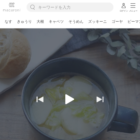
ログイン
メニュー
なす
きゅうり
大根
キャベツ
そうめん
ズッキーニ
ゴーヤ
ピーマ