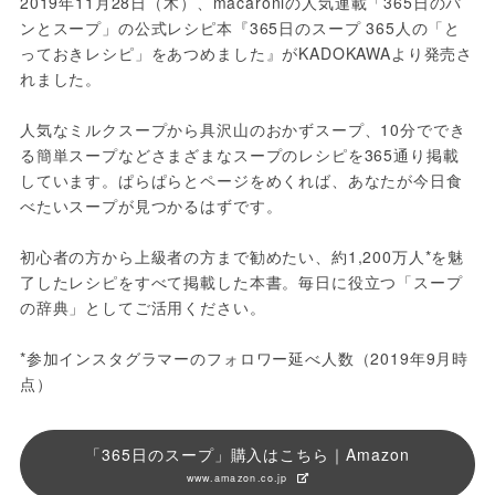
2019年11月28日（木）、macaroniの人気連載「365日のパ
ンとスープ」の公式レシピ本『365日のスープ 365人の「と
っておきレシピ」をあつめました』がKADOKAWAより発売さ
れました。

人気なミルクスープから具沢山のおかずスープ、10分ででき
る簡単スープなどさまざまなスープのレシピを365通り掲載
しています。ぱらぱらとページをめくれば、あなたが今日食
べたいスープが見つかるはずです。

初心者の方から上級者の方まで勧めたい、約1,200万人*を魅
了したレシピをすべて掲載した本書。毎日に役立つ「スープ
の辞典」としてご活用ください。

*参加インスタグラマーのフォロワー延べ人数（2019年9月時
点）
「365日のスープ」購入はこちら｜Amazon
www.amazon.co.jp