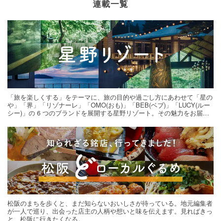
連載一覧
「旅を楽しくする」をテーマに、旅の目的や過ごし方にあわせて「星の
や」「界」「リゾナーレ」「OMO(おも)」「BEB(ベブ)」「LUCY(ルー
シー)」の 6 つのブランドを展開する星野リゾート。その魅力をお届け
する旅の連載。次の旅先探しのヒントにいかがですか？
松阪のまちを歩くと、まだ知らないおいしさが待っている。地元編集者
が一人で巡り、出会った店主の人柄や想いと味を伝えます。見ればきっ
と、松阪に行きたくなる。