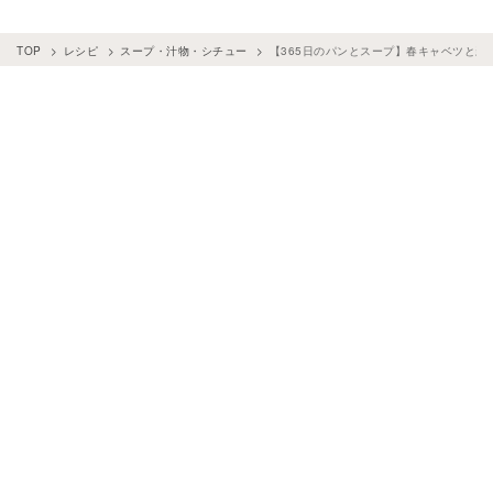
TOP
レシピ
スープ・汁物・シチュー
【365日のパンとスープ】春キャベツと新