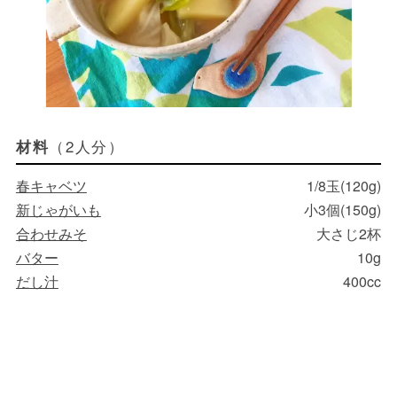
（2人分）
材料
春キャベツ
1/8玉(120g)
新じゃがいも
小3個(150g)
合わせみそ
大さじ2杯
バター
10g
だし汁
400cc