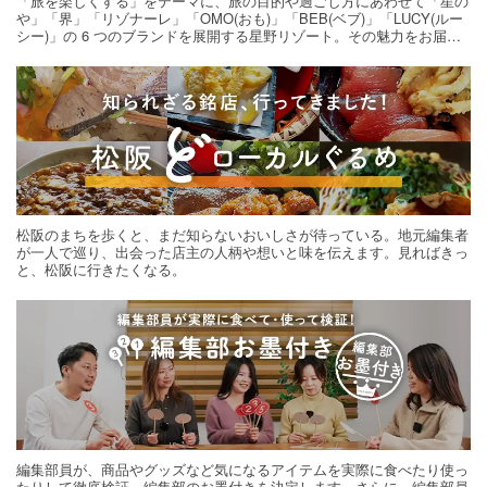
「旅を楽しくする」をテーマに、旅の目的や過ごし方にあわせて「星の
や」「界」「リゾナーレ」「OMO(おも)」「BEB(ベブ)」「LUCY(ルー
シー)」の 6 つのブランドを展開する星野リゾート。その魅力をお届け
する旅の連載。次の旅先探しのヒントにいかがですか？
松阪のまちを歩くと、まだ知らないおいしさが待っている。地元編集者
が一人で巡り、出会った店主の人柄や想いと味を伝えます。見ればきっ
と、松阪に行きたくなる。
編集部員が、商品やグッズなど気になるアイテムを実際に食べたり使っ
たりして徹底検証。編集部のお墨付きを決定します。さらに、編集部員