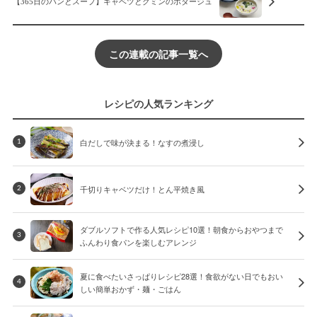
【365日のパンとスープ】キャベツとクミンのポタージュ
この連載の記事一覧へ
レシピの人気ランキング
白だしで味が決まる！なすの煮浸し
1
千切りキャベツだけ！とん平焼き風
2
ダブルソフトで作る人気レシピ10選！朝食からおやつまで
3
ふんわり食パンを楽しむアレンジ
夏に食べたいさっぱりレシピ28選！食欲がない日でもおい
4
しい簡単おかず・麺・ごはん