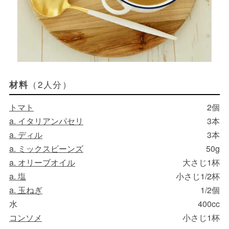
（2人分）
材料
トマト
2個
a. イタリアンパセリ
3本
a. ディル
3本
a. ミックスビーンズ
50g
a. オリーブオイル
大さじ1杯
a. 塩
小さじ1/2杯
a. 玉ねぎ
1/2個
水
400cc
コンソメ
小さじ1杯