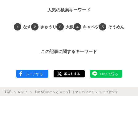
人気の検索キーワード
1
なす
2
きゅうり
3
大根
4
キャベツ
5
そうめん
この記事に関するキーワード
TOP
レシピ
【365日のパンとスープ】トマトのファルシ スープ仕立て