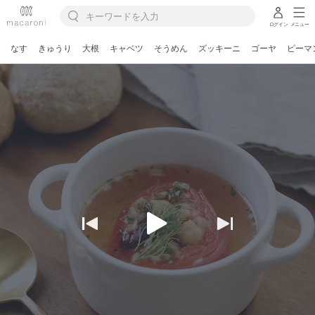
ログイン
メニュー
なす
きゅうり
大根
キャベツ
そうめん
ズッキーニ
ゴーヤ
ピーマ