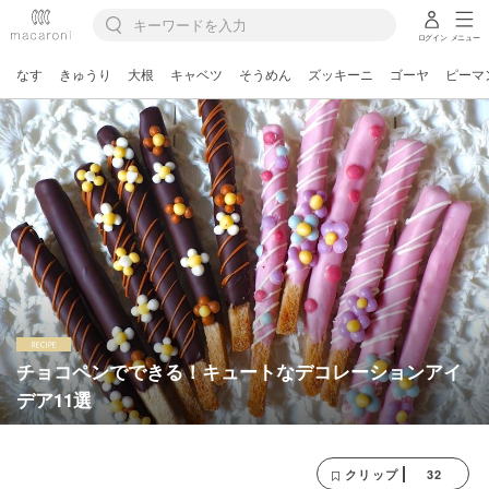
ログイン
メニュー
なす
きゅうり
大根
キャベツ
そうめん
ズッキーニ
ゴーヤ
ピーマ
チョコペンでできる！キュートなデコレーションアイ
デア11選
32
クリップ