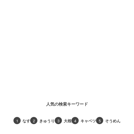
人気の検索キーワード
1
なす
2
きゅうり
3
大根
4
キャベツ
5
そうめん