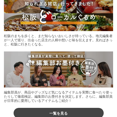
松阪のまちを歩くと、まだ知らないおいしさが待っている。地元編集者
が一人で巡り、出会った店主の人柄や想いと味を伝えます。見ればきっ
と、松阪に行きたくなる。
編集部員が、商品やグッズなど気になるアイテムを実際に食べたり使っ
たりして徹底検証。編集部のお墨付きを決定します。さらに、編集部員
が日常的に愛用しているアイテムもご紹介！
一覧を見る