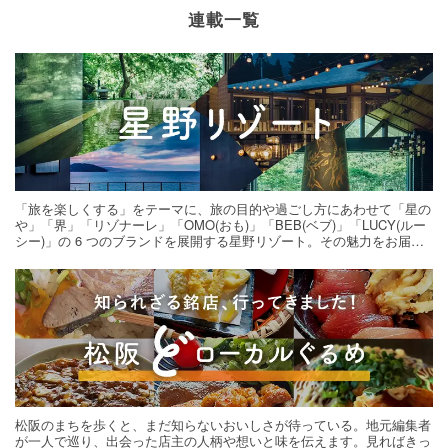
連載一覧
「旅を楽しくする」をテーマに、旅の目的や過ごし方にあわせて「星の
や」「界」「リゾナーレ」「OMO(おも)」「BEB(ベブ)」「LUCY(ルー
シー)」の 6 つのブランドを展開する星野リゾート。その魅力をお届け
する旅の連載。次の旅先探しのヒントにいかがですか？
松阪のまちを歩くと、まだ知らないおいしさが待っている。地元編集者
が一人で巡り、出会った店主の人柄や想いと味を伝えます。見ればきっ