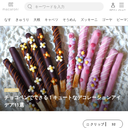
ログイン
メニュー
なす
きゅうり
大根
キャベツ
そうめん
ズッキーニ
ゴーヤ
ピーマ
チョコペンでできる！キュートなデコレーションアイ
デア11選
32
クリップ