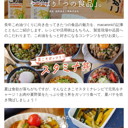
長年こめ油づくりに向き合ってきたつの食品の魅力を、macaroniの記事
とともにご紹介します。レシピや活用術はもちろん、製造現場や品質へ
のこだわりまで。こめ油をもっと好きになるコンテンツをぜひお楽しみ
ください。
夏は食欲が落ちがちですが、そんなときこそスタミナレシピで元気をチ
ャージ！お肉や夏野菜をたっぷり使う丼をガッツリ食べて、夏バテを吹
き飛ばしましょう！