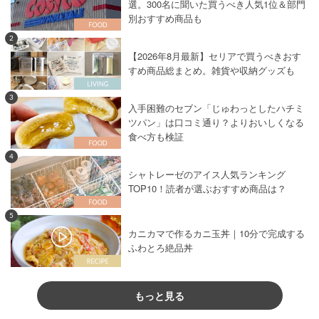
選。300名に聞いた買うべき人気1位＆部門
別おすすめ商品も
2
【2026年8月最新】セリアで買うべきおす
すめ商品総まとめ。雑貨や収納グッズも
3
入手困難のセブン「じゅわっとしたハチミ
ツパン」は口コミ通り？よりおいしくなる
食べ方も検証
4
シャトレーゼのアイス人気ランキング
TOP10！読者が選ぶおすすめ商品は？
5
カニカマで作るカニ玉丼｜10分で完成する
ふわとろ絶品丼
もっと見る