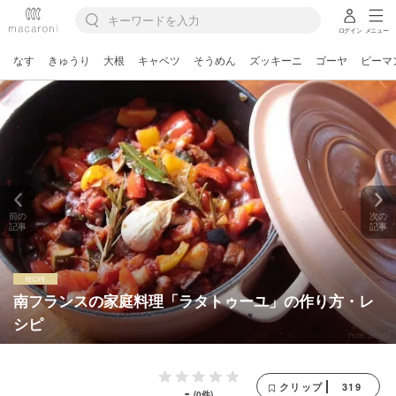
ログイン
メニュー
なす
きゅうり
大根
キャベツ
そうめん
ズッキーニ
ゴーヤ
ピーマ
前の
次の
記事
記事
南フランスの家庭料理「ラタトゥーユ」の作り方・レ
シピ
319
クリップ
-
(0件)