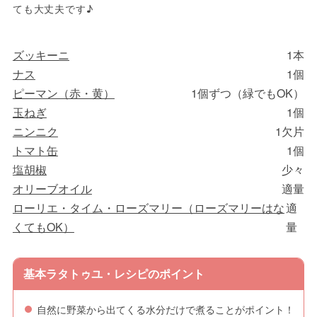
ても大丈夫です♪
ズッキーニ
1本
ナス
1個
ピーマン（赤・黄）
1個ずつ（緑でもOK）
玉ねぎ
1個
ニンニク
1欠片
トマト缶
1個
塩胡椒
少々
オリーブオイル
適量
ローリエ・タイム・ローズマリー（ローズマリーはな
適
くてもOK）
量
基本ラタトゥユ・レシピのポイント
自然に野菜から出てくる水分だけで煮ることがポイント！