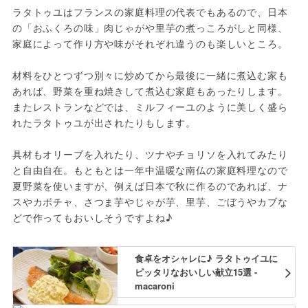
ラタトゥユはフランスの家庭料理の代表でもあるので、日本
の「おふくろの味」肉じゃがや里芋の煮っころがしと同様、
家庭によって作り方や味がそれぞれ違うのも楽しいところ。
材料をひとつずつ別々に炒めてから最後に一緒に煮込む家も
あれば、野菜を重ね焼きして煮込む家庭もあったりします。
またレストランなどでは、ミルフィーユのように美しく盛ら
れたラタトゥユが出されたりもします。
具材もオリーブを入れたり、ツナやチョリソを入れてみたり
と自由自在。もともとは一年中温暖な南仏の家庭料理なので
夏野菜を使いますが、例えば日本で秋に作るのであれば、ナ
スやカボチャ、さつま芋やじゃが芋、里芋、ごぼうやカブな
どで作ってもおいしそうですよね♪
食卓をオシャレに♪ ラタトゥイユに
ピッタリなおいしい献立15選 -
macaroni