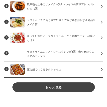
残り物も上手にリメイク♪ラタトゥイユの簡単アレンジレ
1
シピ15選
ラタトゥイユに合う献立11選！ご飯が進むおかず＆絶品リ
2
メイク術
知っておきたい「ラタトゥイユ」と「カポナータ」の違い
3
とは？
ラタトゥイユのリメイクパスタレシピ8選！余らせたくな
4
る絶品アレンジ
圧力鍋でつくるラタトゥイユ
5
もっと見る