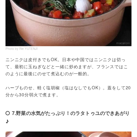
Photo by Rie YUTENJI
ニンニクは皮付きでもOK。日本や中国ではニンニクは切っ
て、最初に玉ねぎなどと一緒に炒めますが、フランスではこ
のように最後にのせて煮込むのが一般的。

ハーブものせ、軽く塩胡椒（塩はなしでもOK）。蓋をして20
分から30分弱火で煮ます。
7.野菜の水気がたっぷり！のラタトゥユのできあがり
♪