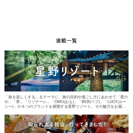
連載一覧
「旅を楽しくする」をテーマに、旅の目的や過ごし方にあわせて「星の
や」「界」「リゾナーレ」「OMO(おも)」「BEB(ベブ)」「LUCY(ルー
シー)」の 6 つのブランドを展開する星野リゾート。その魅力をお届け
する旅の連載。次の旅先探しのヒントにいかがですか？