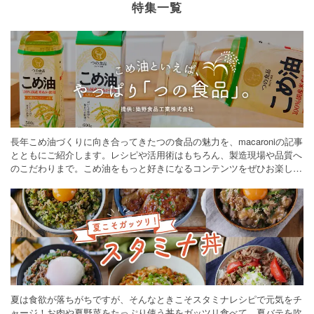
特集一覧
長年こめ油づくりに向き合ってきたつの食品の魅力を、macaroniの記事
とともにご紹介します。レシピや活用術はもちろん、製造現場や品質へ
のこだわりまで。こめ油をもっと好きになるコンテンツをぜひお楽しみ
ください。
夏は食欲が落ちがちですが、そんなときこそスタミナレシピで元気をチ
ャージ！お肉や夏野菜をたっぷり使う丼をガッツリ食べて、夏バテを吹