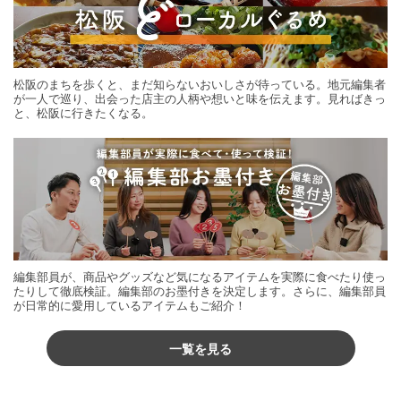
松阪のまちを歩くと、まだ知らないおいしさが待っている。地元編集者
が一人で巡り、出会った店主の人柄や想いと味を伝えます。見ればきっ
と、松阪に行きたくなる。
編集部員が、商品やグッズなど気になるアイテムを実際に食べたり使っ
たりして徹底検証。編集部のお墨付きを決定します。さらに、編集部員
が日常的に愛用しているアイテムもご紹介！
一覧を見る