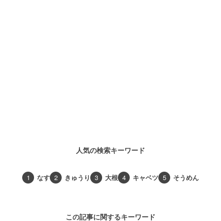
人気の検索キーワード
1
なす
2
きゅうり
3
大根
4
キャベツ
5
そうめん
この記事に関するキーワード