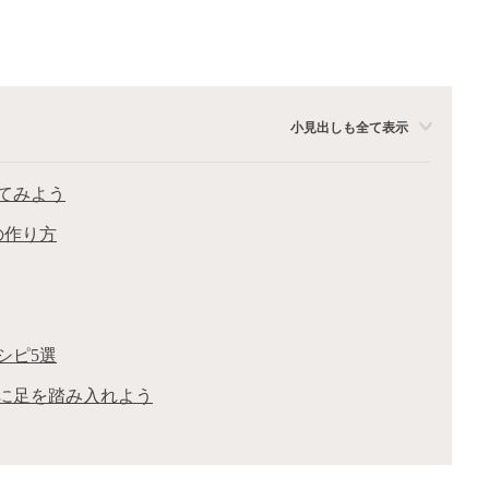
小見出しも全て表示
てみよう
の作り方
シピ5選
に足を踏み入れよう