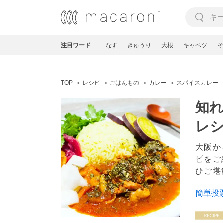
注目ワード
なす
きゅうり
大根
キャベツ
そ
TOP
レシピ
ごはんもの
カレー
スパイスカレー
知
レシ
大阪か
ピをご
ひご堪
簡単投票