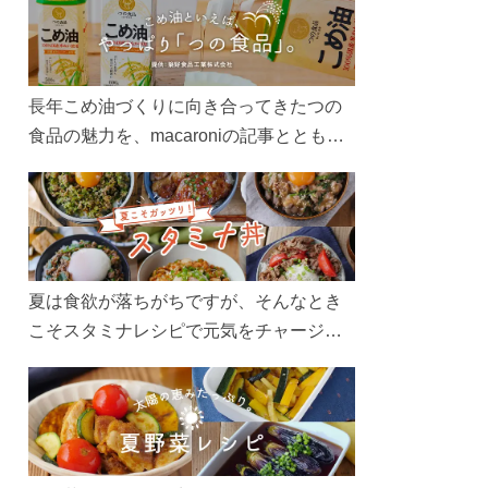
長年こめ油づくりに向き合ってきたつの
食品の魅力を、macaroniの記事とともに
ご紹介します。レシピや活用術はもちろ
ん、製造現場や品質へのこだわりまで。
こめ油をもっと好きになるコンテンツを
ぜひお楽しみください。
夏は食欲が落ちがちですが、そんなとき
こそスタミナレシピで元気をチャージ！
お肉や夏野菜をたっぷり使う丼をガッツ
リ食べて、夏バテを吹き飛ばしましょ
う！