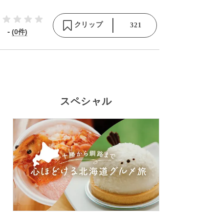
クリップ
321
-
(0件)
スペシャル