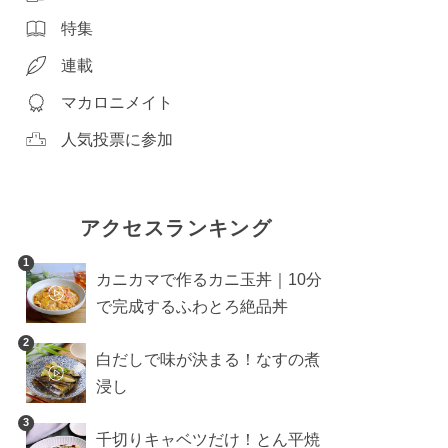
特集
連載
マカロニメイト
人気投票に参加
アクセスランキング
1
カニカマで作るカニ玉丼｜10分
で完成するふわとろ絶品丼
2
白だしで味が決まる！なすの煮
浸し
3
千切りキャベツだけ！とん平焼