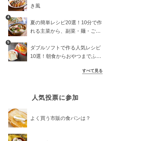
き風
4
夏の簡単レシピ20選！10分で作
れる主菜から、副菜・麺・ごは
んまで一気に紹介
5
ダブルソフトで作る人気レシピ
10選！朝食からおやつまでふん
わり食パンを楽しむアレンジ
すべて見る
人気投票に参加
よく買う市販の食パンは？