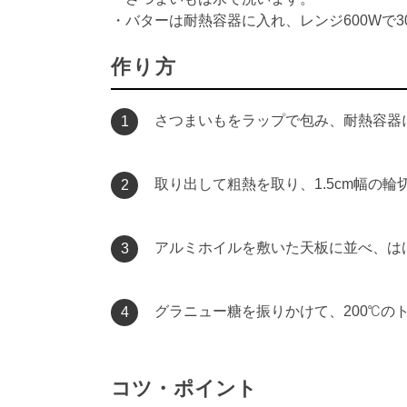
・バターは耐熱容器に入れ、レンジ600Wで
作り方
さつまいもをラップで包み、耐熱容器に
1
取り出して粗熱を取り、1.5cm幅の輪
2
アルミホイルを敷いた天板に並べ、は
3
グラニュー糖を振りかけて、200℃の
4
コツ・ポイント