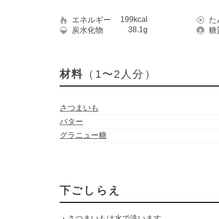
199kcal
エネルギー
た
38.1g
炭水化物
糖
材料
（1〜2人分）
さつまいも
バター
グラニュー糖
下ごしらえ
・さつまいもは水で洗います。