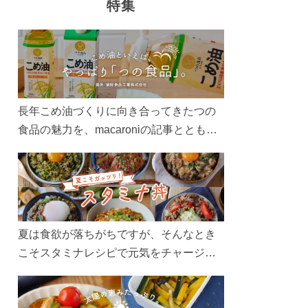
特集
長年こめ油づくりに向き合ってきたつの
食品の魅力を、macaroniの記事とともに
ご紹介します。レシピや活用術はもちろ
ん、製造現場や品質へのこだわりまで。
こめ油をもっと好きになるコンテンツを
ぜひお楽しみください。
夏は食欲が落ちがちですが、そんなとき
こそスタミナレシピで元気をチャージ！
お肉や夏野菜をたっぷり使う丼をガッツ
リ食べて、夏バテを吹き飛ばしましょ