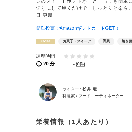
ジのスイートポテトが、とーっても簡単
切りにして焼くだけで、しっとりと柔ら
日 更新
簡単投票でAmazonギフトカードGET！
お菓子・スイーツ
野菜
焼き
調理時間
20 分
-
(0件)
ライター :
松井 麗
料理家 / フードコーディネーター
栄養情報（1人あたり）