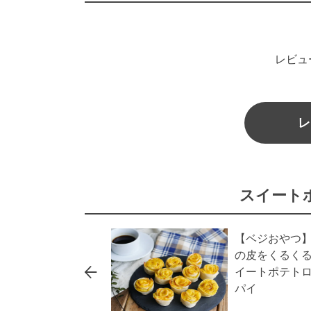
レビュ
レ
スイート
【ベジおやつ
の皮をくるく
イートポテト
パイ