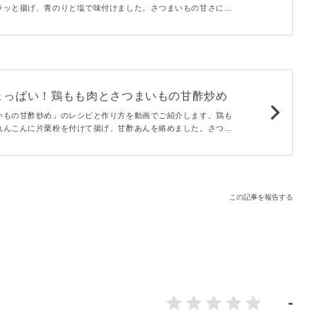
ラッと揚げ、青のりと塩で味付けました。さつまいもの甘さにほ
、やみつきのおいしさに！おつまみやお子さまのおやつにもぴっ
ょっぱい！鶏もも肉とさつまいもの甘酢炒め
いもの甘酢炒め」のレシピと作り方を動画でご紹介します。鶏も
れんこんに片栗粉を付けて揚げ、甘酢あんを絡めました。さつま
と、こっくりと絡む甘酢あんがおいしく、ごはんがススみます
この記事を報告する
-