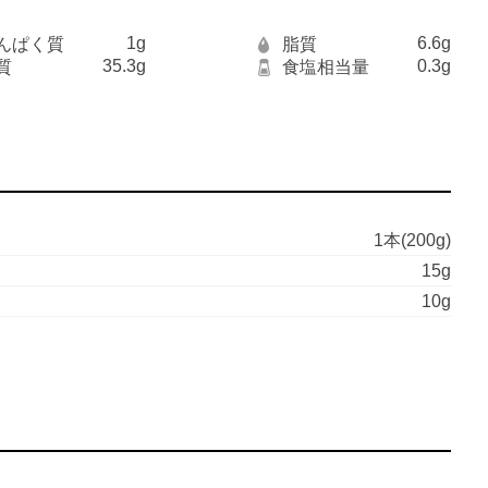
1g
6.6g
んぱく質
脂質
35.3g
0.3g
質
食塩相当量
1本(200g)
15g
10g