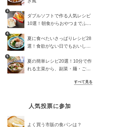
き風
3
ダブルソフトで作る人気レシピ
10選！朝食からおやつまでふん
わり食パンを楽しむアレンジ
4
夏に食べたいさっぱりレシピ28
選！食欲がない日でもおいしい
簡単おかず・麺・ごはん
5
夏の簡単レシピ20選！10分で作
れる主菜から、副菜・麺・ごは
んまで一気に紹介
すべて見る
人気投票に参加
よく買う市販の食パンは？