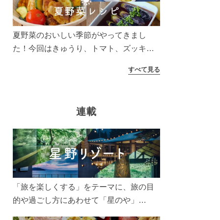
う！
夏野菜のおいしい季節がやってきまし
た！今回はきゅうり、トマト、ズッキー
ニなどを使ったレシピをご紹介します。
すべて見る
太陽の光をたっぷりあびた夏野菜は栄養
もたっぷり。美味しく食べてパワーチャ
ージしましょう♪
連載
「旅を楽しくする」をテーマに、旅の目
的や過ごし方にあわせて「星のや」
「界」「リゾナーレ」「OMO(おも)」「B