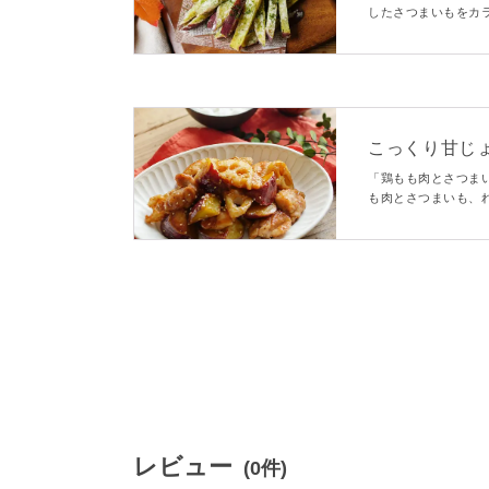
したさつまいもをカ
どよい塩気が加わり
たりです。
こっくり甘じ
「鶏もも肉とさつま
も肉とさつまいも、
いものほのかな甘み
よ。
レビュー
(0件)