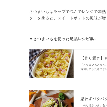
さつまいもはラップで包んでレンジで加熱
ターを塗ると、スイートポテトの風味が増
▼さつまいもを使った絶品レシピ集♪
【作り置き】
サラダ
「さつまいもとりん
角切りにしたさつま
た。さわやかな酸味
思わずパクパ
「のり塩さつまいも