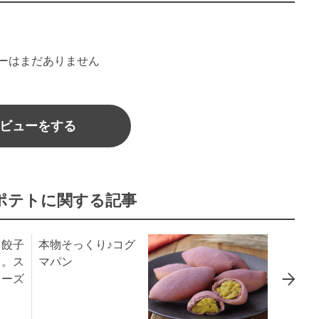
ーはまだありません
ビューをする
ポテトに関する記事
】餃子
本物そっくり♪コグ
る。ス
マパン
ローズ