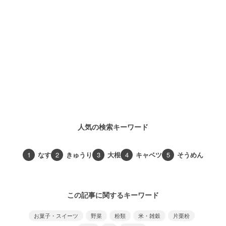
人気の検索キーワード
1
なす
2
きゅうり
3
大根
4
キャベツ
5
そうめん
この記事に関するキーワード
お菓子・スイーツ
野菜
粉類
米・雑穀
片栗粉