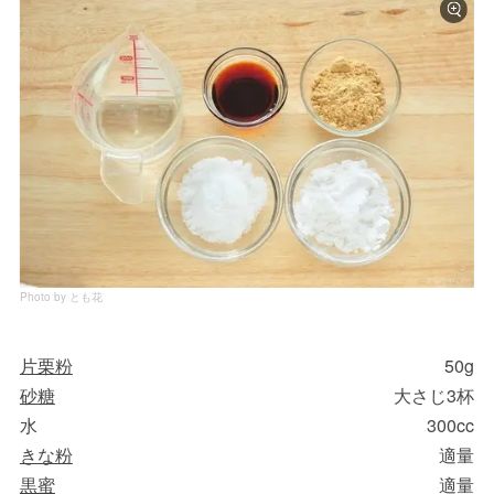
Photo by とも花
片栗粉
50g
砂糖
大さじ3杯
水
300cc
きな粉
適量
黒蜜
適量