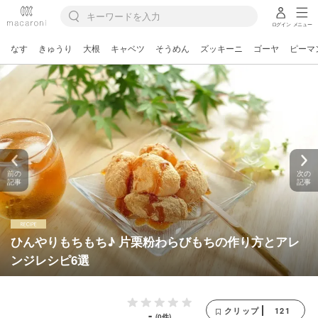
ログイン
メニュー
なす
きゅうり
大根
キャベツ
そうめん
ズッキーニ
ゴーヤ
ピーマ
前の
次の
記事
記事
ひんやりもちもち♪ 片栗粉わらびもちの作り方とアレ
ンジレシピ6選
121
クリップ
-
(0件)