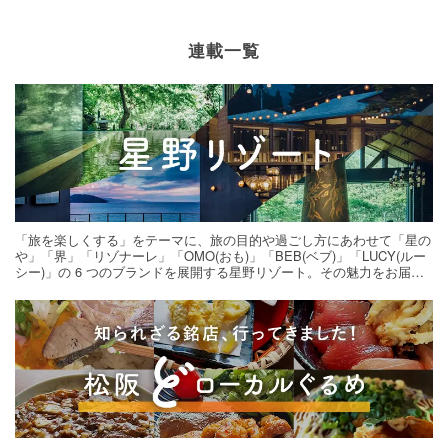
連載一覧
「旅を楽しくする」をテーマに、旅の目的や過ごし方にあわせて「星の
や」「界」「リゾナーレ」「OMO(おも)」「BEB(ベブ)」「LUCY(ルー
シー)」の 6 つのブランドを展開する星野リゾート。その魅力をお届け
する旅の連載。次の旅先探しのヒントにいかがですか？