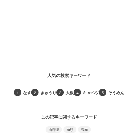
人気の検索キーワード
1
なす
2
きゅうり
3
大根
4
キャベツ
5
そうめん
この記事に関するキーワード
肉料理
肉類
鶏肉