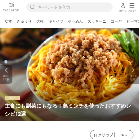
ログイン
メニュー
なす
きゅうり
大根
キャベツ
そうめん
ズッキーニ
ゴーヤ
ピーマ
前の
次の
記事
記事
主食にも副菜にもなる！鳥ミンチを使ったおすすめレ
シピ12選
166
クリップ