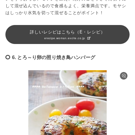
して混ぜ込んでいるので食感もよく、栄養満点です。モヤシ
はしっかり水気を切って混ぜることがポイント！
詳しいレシピはこちら（E・レシピ）
erecipe.woman.excite.co.jp
6. とろ～り卵の照り焼き鳥ハンバーグ