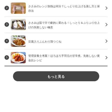
ささみのレンジ加熱は何分？しっとり仕上げる蒸し方と保
2
存法
ささみは茹で方で劇的に変わる！しっとり＆ぷりぷり仕上
3
げの失敗しない極意
豆腐入りふんわり鶏つくね
4
管理栄養士考案！ほろほろ手羽元の甘辛煮。失敗しない黄
5
金比レシピ
もっと見る