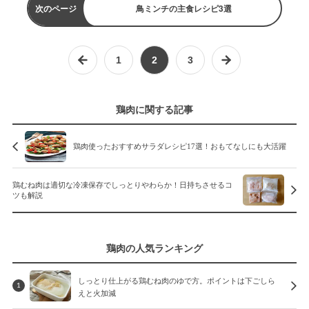
次のページ
鳥ミンチの主食レシピ3選
1
2
3
鶏肉に関する記事
鶏肉使ったおすすめサラダレシピ17選！おもてなしにも大活躍
鶏むね肉は適切な冷凍保存でしっとりやわらか！日持ちさせるコ
ツも解説
鶏肉の人気ランキング
しっとり仕上がる鶏むね肉のゆで方。ポイントは下ごしら
1
えと火加減