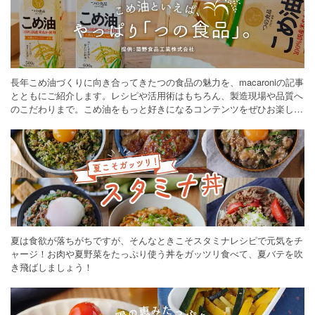
長年こめ油づくりに向き合ってきたつの食品の魅力を、macaroniの記事
とともにご紹介します。レシピや活用術はもちろん、製造現場や品質へ
のこだわりまで。こめ油をもっと好きになるコンテンツをぜひお楽しみ
ください。
夏は食欲が落ちがちですが、そんなときこそスタミナレシピで元気をチ
ャージ！お肉や夏野菜をたっぷり使う丼をガッツリ食べて、夏バテを吹
き飛ばしましょう！