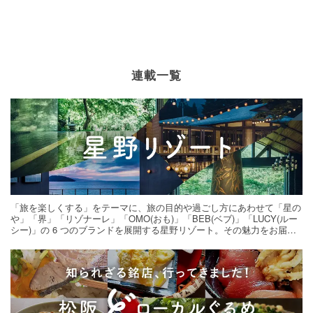
連載一覧
「旅を楽しくする」をテーマに、旅の目的や過ごし方にあわせて「星の
や」「界」「リゾナーレ」「OMO(おも)」「BEB(ベブ)」「LUCY(ルー
シー)」の 6 つのブランドを展開する星野リゾート。その魅力をお届け
する旅の連載。次の旅先探しのヒントにいかがですか？