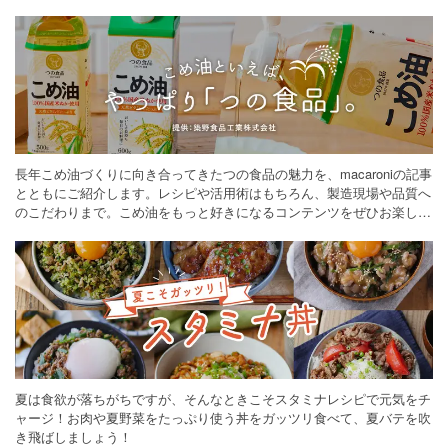
長年こめ油づくりに向き合ってきたつの食品の魅力を、macaroniの記事
とともにご紹介します。レシピや活用術はもちろん、製造現場や品質へ
のこだわりまで。こめ油をもっと好きになるコンテンツをぜひお楽しみ
ください。
夏は食欲が落ちがちですが、そんなときこそスタミナレシピで元気をチ
ャージ！お肉や夏野菜をたっぷり使う丼をガッツリ食べて、夏バテを吹
き飛ばしましょう！