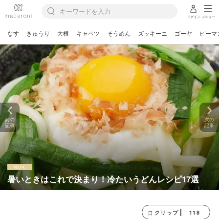
ログイン
メニュー
なす
きゅうり
大根
キャベツ
そうめん
ズッキーニ
ゴーヤ
ピーマ
前の
次の
記事
記事
暑いときはこれで決まり！冷たいうどんレシピ17選
118
クリップ