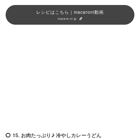
レシピはこちら｜macaroni動画
macaro-ni.jp
15. お肉たっぷり♪ 冷やしカレーうどん