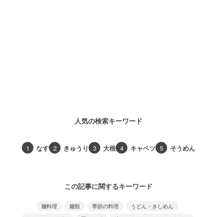
人気の検索キーワード
1
なす
2
きゅうり
3
大根
4
キャベツ
5
そうめん
この記事に関するキーワード
麺料理
麺類
季節の料理
うどん・きしめん