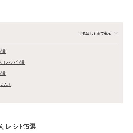
小見出しも全て表示
5選
んレシピ5選
5選
はん♪
んレシピ5選