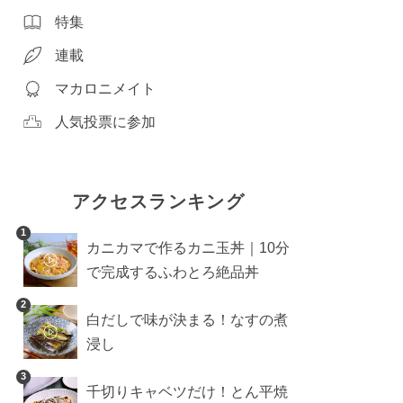
特集
連載
マカロニメイト
人気投票に参加
アクセスランキング
1
カニカマで作るカニ玉丼｜10分
で完成するふわとろ絶品丼
2
白だしで味が決まる！なすの煮
浸し
3
千切りキャベツだけ！とん平焼