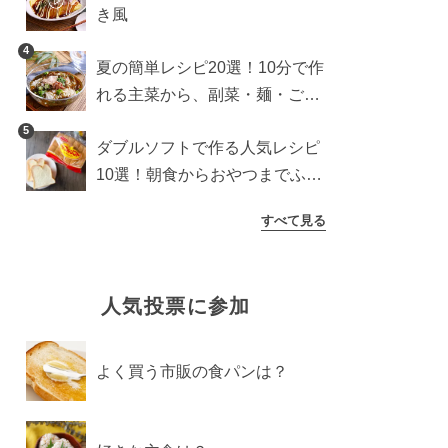
き風
4
夏の簡単レシピ20選！10分で作
れる主菜から、副菜・麺・ごは
んまで一気に紹介
5
ダブルソフトで作る人気レシピ
10選！朝食からおやつまでふん
わり食パンを楽しむアレンジ
すべて見る
人気投票に参加
よく買う市販の食パンは？