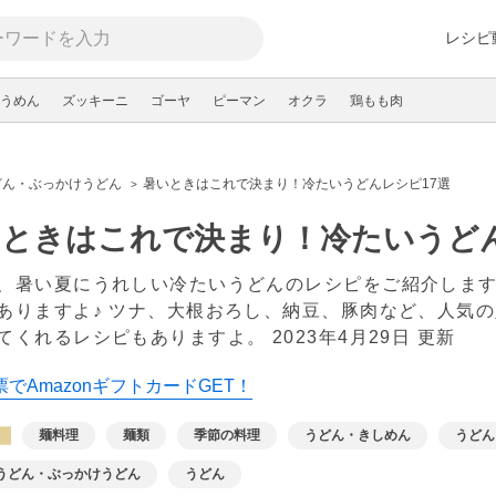
レシピ
うめん
ズッキーニ
ゴーヤ
ピーマン
オクラ
鶏もも肉
どん・ぶっかけうどん
暑いときはこれで決まり！冷たいうどんレシピ17選
ときはこれで決まり！冷たいうどん
、暑い夏にうれしい冷たいうどんのレシピをご紹介しま
ありますよ♪ ツナ、大根おろし、納豆、豚肉など、人気
てくれるレシピもありますよ。
2023年4月29日 更新
でAmazonギフトカードGET！
麺料理
麺類
季節の料理
うどん・きしめん
うどん
うどん・ぶっかけうどん
うどん