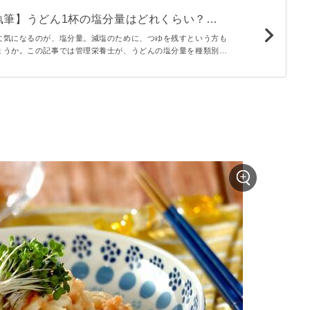
執筆】うどん1杯の塩分量はどれくらい？無
のコツ - macaroni
に気になるのが、塩分量。減塩のために、つゆを残すという方も
ょうか。この記事では管理栄養士が、うどんの塩分量を種類別に
を食べる際に塩分量を減らすコツもご紹介しますので、参考にし