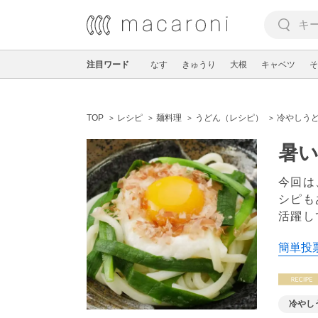
注目ワード
なす
きゅうり
大根
キャベツ
そ
TOP
レシピ
麺料理
うどん（レシピ）
冷やしう
暑い
今回は
シピも
活躍し
簡単投票
冷やし