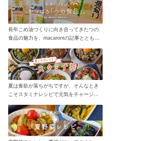
長年こめ油づくりに向き合ってきたつの
食品の魅力を、macaroniの記事とともに
ご紹介します。レシピや活用術はもちろ
ん、製造現場や品質へのこだわりまで。
こめ油をもっと好きになるコンテンツを
ぜひお楽しみください。
夏は食欲が落ちがちですが、そんなとき
こそスタミナレシピで元気をチャージ！
お肉や夏野菜をたっぷり使う丼をガッツ
リ食べて、夏バテを吹き飛ばしましょ
う！