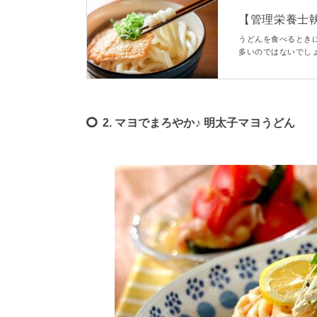
【管理栄養士
理なく減塩する3つ
うどんを食べるとき
多いのではないでし
解説します。うどん
てみてくださいね。
2. マヨでまろやか♪ 明太子マヨうどん