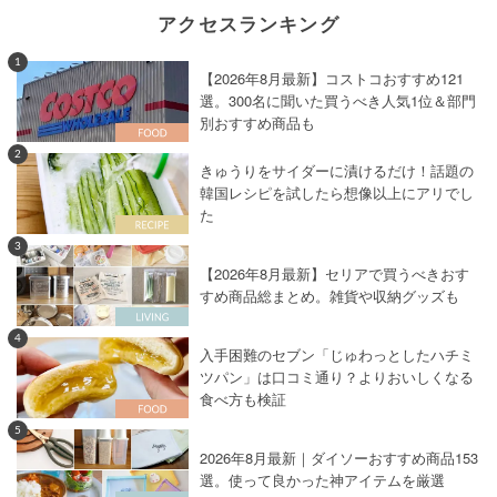
アクセスランキング
1
【2026年8月最新】コストコおすすめ121
選。300名に聞いた買うべき人気1位＆部門
別おすすめ商品も
2
きゅうりをサイダーに漬けるだけ！話題の
韓国レシピを試したら想像以上にアリでし
た
3
【2026年8月最新】セリアで買うべきおす
すめ商品総まとめ。雑貨や収納グッズも
4
入手困難のセブン「じゅわっとしたハチミ
ツパン」は口コミ通り？よりおいしくなる
食べ方も検証
5
2026年8月最新｜ダイソーおすすめ商品153
選。使って良かった神アイテムを厳選