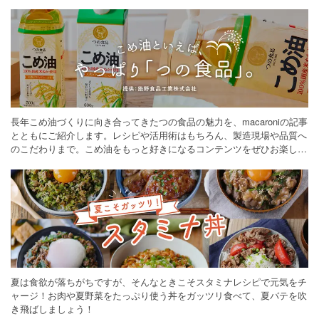
長年こめ油づくりに向き合ってきたつの食品の魅力を、macaroniの記事
とともにご紹介します。レシピや活用術はもちろん、製造現場や品質へ
のこだわりまで。こめ油をもっと好きになるコンテンツをぜひお楽しみ
ください。
夏は食欲が落ちがちですが、そんなときこそスタミナレシピで元気をチ
ャージ！お肉や夏野菜をたっぷり使う丼をガッツリ食べて、夏バテを吹
き飛ばしましょう！