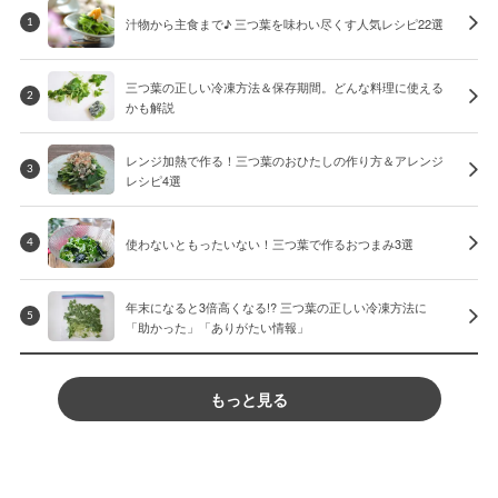
汁物から主食まで♪ 三つ葉を味わい尽くす人気レシピ22選
1
三つ葉の正しい冷凍方法＆保存期間。どんな料理に使える
2
かも解説
レンジ加熱で作る！三つ葉のおひたしの作り方＆アレンジ
3
レシピ4選
使わないともったいない！三つ葉で作るおつまみ3選
4
年末になると3倍高くなる!? 三つ葉の正しい冷凍方法に
5
「助かった」「ありがたい情報」
もっと見る