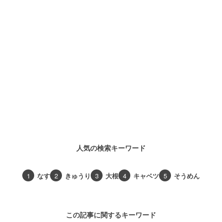
人気の検索キーワード
1
なす
2
きゅうり
3
大根
4
キャベツ
5
そうめん
この記事に関するキーワード