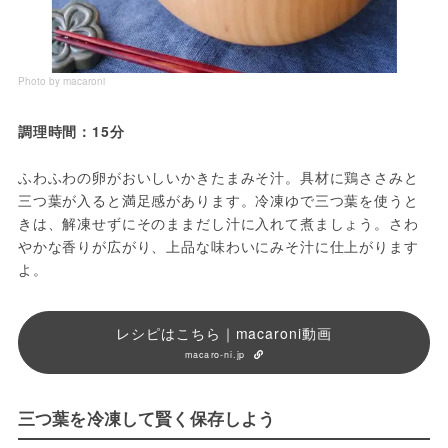
Photo by macaroni
調理時間：15分
ふわふわの卵がおいしいかきたまみそ汁。具材に鶏ささみと
三つ葉が入ると満足感があります。冷凍ゆで三つ葉を使うと
きは、解凍せずにそのままだし汁に入れて煮ましょう。さわ
やかな香りが広がり、上品な味わいにみそ汁に仕上がります
よ。
レシピはこちら｜macaroni動画
macaro-ni.jp
三つ葉を冷凍して賢く保存しよう