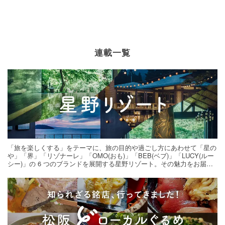
連載一覧
「旅を楽しくする」をテーマに、旅の目的や過ごし方にあわせて「星の
や」「界」「リゾナーレ」「OMO(おも)」「BEB(ベブ)」「LUCY(ルー
シー)」の 6 つのブランドを展開する星野リゾート。その魅力をお届け
する旅の連載。次の旅先探しのヒントにいかがですか？