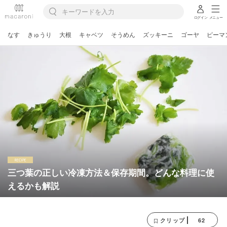
ログイン
メニュー
なす
きゅうり
大根
キャベツ
そうめん
ズッキーニ
ゴーヤ
ピーマ
三つ葉の正しい冷凍方法＆保存期間。どんな料理に使
えるかも解説
62
クリップ