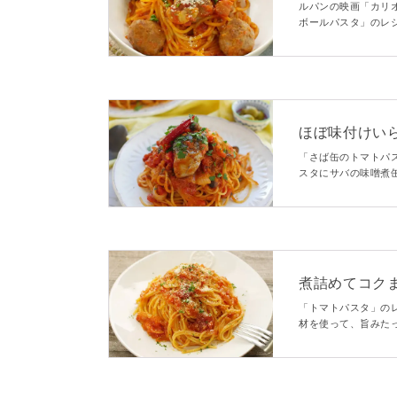
スタ！
ルパンの映画「カリオ
ボールパスタ」のレ
ら、そのままトマト
です。
ほぼ味付けい
「さば缶のトマトパ
スタにサバの味噌煮
バにトマトソースが
りますよ。
煮詰めてコク
「トマトパスタ」の
材を使って、旨みた
ばし、濃厚なコクと
しいですよ♪