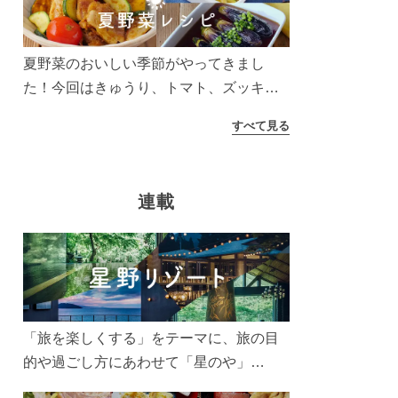
う！
夏野菜のおいしい季節がやってきまし
た！今回はきゅうり、トマト、ズッキー
ニなどを使ったレシピをご紹介します。
すべて見る
太陽の光をたっぷりあびた夏野菜は栄養
もたっぷり。美味しく食べてパワーチャ
ージしましょう♪
連載
「旅を楽しくする」をテーマに、旅の目
的や過ごし方にあわせて「星のや」
「界」「リゾナーレ」「OMO(おも)」「B