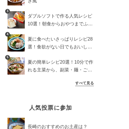
き風
3
ダブルソフトで作る人気レシピ
10選！朝食からおやつまでふん
わり食パンを楽しむアレンジ
4
夏に食べたいさっぱりレシピ28
選！食欲がない日でもおいしい
簡単おかず・麺・ごはん
5
夏の簡単レシピ20選！10分で作
れる主菜から、副菜・麺・ごは
んまで一気に紹介
すべて見る
人気投票に参加
長崎のおすすめのお土産は？