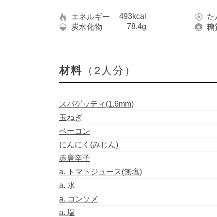
493kcal
エネルギー
た
78.4g
炭水化物
糖
材料
（2人分）
スパゲッティ(1.6mm)
玉ねぎ
ベーコン
にんにく(みじん)
赤唐辛子
a. トマトジュース(無塩)
a. 水
a. コンソメ
a. 塩