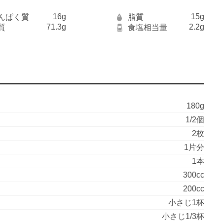
16g
15g
んぱく質
脂質
71.3g
2.2g
質
食塩相当量
180g
1/2個
2枚
1片分
1本
300cc
200cc
小さじ1杯
小さじ1/3杯