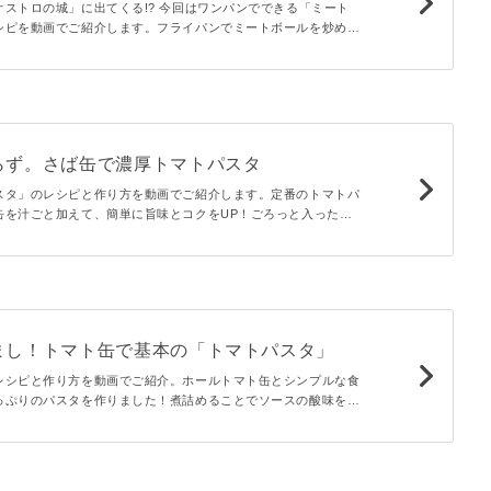
ストロの城」に出てくる!? 今回はワンパンでできる「ミート
シピを動画でご紹介します。フライパンでミートボールを炒めた
ソースでパスタを煮込むだけ！ボリュームたっぷりの簡単レシピ
らず。さば缶で濃厚トマトパスタ
スタ」のレシピと作り方を動画でご紹介します。定番のトマトパ
缶を汁ごと加えて、簡単に旨味とコクをUP！ごろっと入ったサ
よく絡んでヤミツキになる味わいに。見た目もおしゃれに仕上が
まし！トマト缶で基本の「トマトパスタ」
レシピと作り方を動画でご紹介。ホールトマト缶とシンプルな食
っぷりのパスタを作りました！煮詰めることでソースの酸味を飛
甘みを引き出しました。お好みでツナやベーコンを加えてもおい