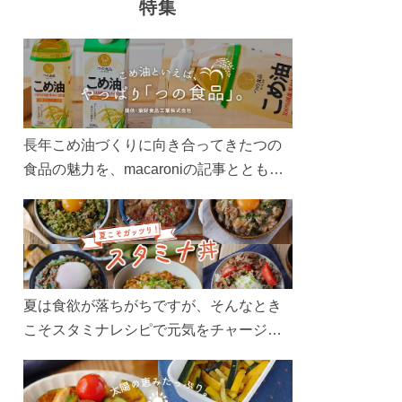
特集
長年こめ油づくりに向き合ってきたつの
食品の魅力を、macaroniの記事とともに
ご紹介します。レシピや活用術はもちろ
ん、製造現場や品質へのこだわりまで。
こめ油をもっと好きになるコンテンツを
ぜひお楽しみください。
夏は食欲が落ちがちですが、そんなとき
こそスタミナレシピで元気をチャージ！
お肉や夏野菜をたっぷり使う丼をガッツ
リ食べて、夏バテを吹き飛ばしましょ