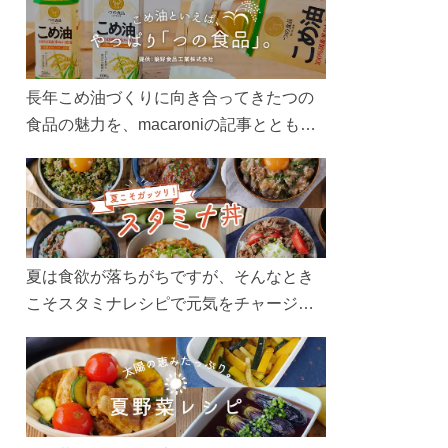
長年こめ油づくりに向き合ってきたつの
食品の魅力を、macaroniの記事とともに
ご紹介します。レシピや活用術はもちろ
ん、製造現場や品質へのこだわりまで。
こめ油をもっと好きになるコンテンツを
ぜひお楽しみください。
夏は食欲が落ちがちですが、そんなとき
こそスタミナレシピで元気をチャージ！
お肉や夏野菜をたっぷり使う丼をガッツ
リ食べて、夏バテを吹き飛ばしましょ
う！