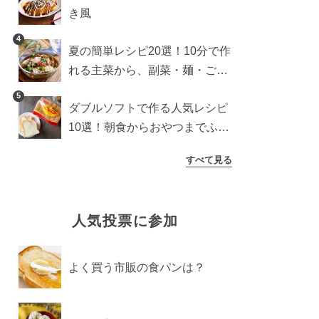
き風
4
夏の簡単レシピ20選！10分で作
れる主菜から、副菜・麺・ごは
んまで一気に紹介
5
ダブルソフトで作る人気レシピ
10選！朝食からおやつまでふん
わり食パンを楽しむアレンジ
すべて見る
人気投票に参加
よく買う市販の食パンは？