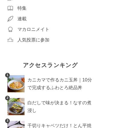
特集
連載
マカロニメイト
人気投票に参加
アクセスランキング
1
カニカマで作るカニ玉丼｜10分
で完成するふわとろ絶品丼
2
白だしで味が決まる！なすの煮
浸し
3
千切りキャベツだけ！とん平焼