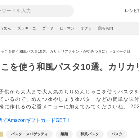
レシピ
うめん
ズッキーニ
ゴーヤ
ピーマン
オクラ
鶏もも肉
じゃこを使う和風パスタ10選。カリカリアクセントがやみつきに♪
2ページ目
こを使う和風パスタ10選。カリカ
子供から大人まで大人気のちりめんじゃこを使うパスタ
ているので、めんつゆやしょうゆバターなどの簡単な味
軽に作れるの定番メニューに加えてみてくださいね。
20
でAmazonギフトカードGET！
パスタ・スパゲッティ
麺類
和風パスタ
パスタ