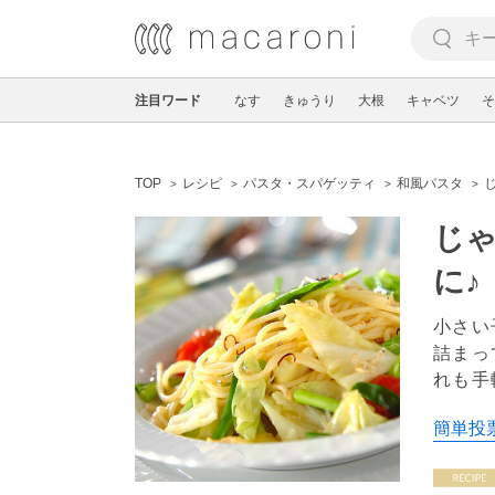
注目ワード
なす
きゅうり
大根
キャベツ
そ
TOP
レシピ
パスタ・スパゲッティ
和風パスタ
じゃ
に♪
小さい
詰まっ
れも手
簡単投票