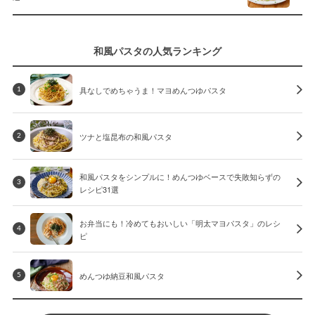
和風パスタの人気ランキング
具なしでめちゃうま！マヨめんつゆパスタ
1
ツナと塩昆布の和風パスタ
2
和風パスタをシンプルに！めんつゆベースで失敗知らずの
3
レシピ31選
お弁当にも！冷めてもおいしい「明太マヨパスタ」のレシ
4
ピ
めんつゆ納豆和風パスタ
5