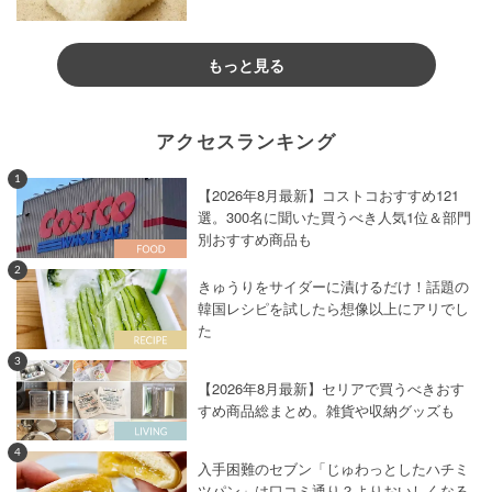
もっと見る
アクセスランキング
1
【2026年8月最新】コストコおすすめ121
選。300名に聞いた買うべき人気1位＆部門
別おすすめ商品も
2
きゅうりをサイダーに漬けるだけ！話題の
韓国レシピを試したら想像以上にアリでし
た
3
【2026年8月最新】セリアで買うべきおす
すめ商品総まとめ。雑貨や収納グッズも
4
入手困難のセブン「じゅわっとしたハチミ
ツパン」は口コミ通り？よりおいしくなる