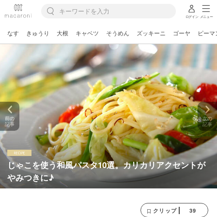
ログイン
メニュー
なす
きゅうり
大根
キャベツ
そうめん
ズッキーニ
ゴーヤ
ピーマ
前の
次の
記事
記事
じゃこを使う和風パスタ10選。カリカリアクセントが
やみつきに♪
39
クリップ