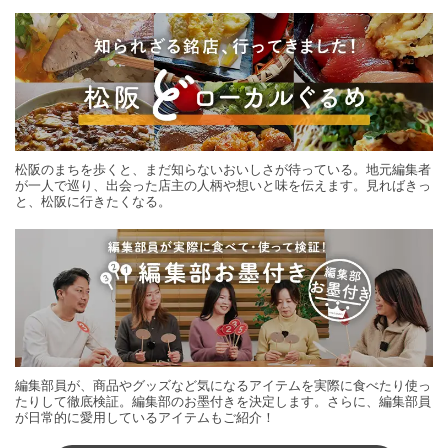
する旅の連載。次の旅先探しのヒントにいかがですか？
松阪のまちを歩くと、まだ知らないおいしさが待っている。地元編集者
が一人で巡り、出会った店主の人柄や想いと味を伝えます。見ればきっ
と、松阪に行きたくなる。
編集部員が、商品やグッズなど気になるアイテムを実際に食べたり使っ
たりして徹底検証。編集部のお墨付きを決定します。さらに、編集部員
が日常的に愛用しているアイテムもご紹介！