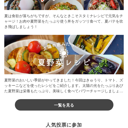
夏は食欲が落ちがちですが、そんなときこそスタミナレシピで元気をチ
ャージ！お肉や夏野菜をたっぷり使う丼をガッツリ食べて、夏バテを吹
き飛ばしましょう！
夏野菜のおいしい季節がやってきました！今回はきゅうり、トマト、ズ
ッキーニなどを使ったレシピをご紹介します。太陽の光をたっぷりあび
た夏野菜は栄養もたっぷり。美味しく食べてパワーチャージしましょう
♪
一覧を見る
人気投票に参加