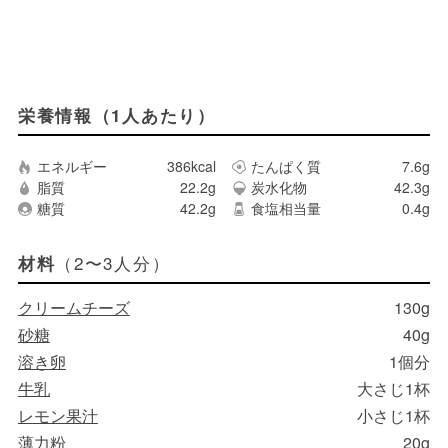
栄養情報（1人あたり）
エネルギー
386kcal
たんぱく質
7.6g
脂質
22.2g
炭水化物
42.3g
糖質
42.2g
食塩相当量
0.4g
（2〜3人分）
材料
クリームチーズ
130g
砂糖
40g
溶き卵
1個分
牛乳
大さじ1杯
レモン果汁
小さじ1杯
薄力粉
20g