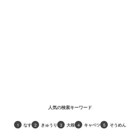
人気の検索キーワード
1
なす
2
きゅうり
3
大根
4
キャベツ
5
そうめん