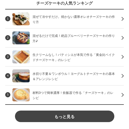
チーズケーキの人気ランキング
混ぜて冷やすだけ。焼かない濃厚オレオチーズケーキの作
1
り方
混ぜるだけで完成！絶品ブルーベリーチーズケーキの作り
2
方♪
生クリームなし！パティシエが本気で作る「黄金比ベイク
3
ドチーズケーキ」のレシピ
水切り不要＆ワンボウル！ヨーグルトチーズケーキの基本
4
＆アレンジレシピ
材料3つで簡単濃厚！炊飯器で作る「チーズケーキ」のレ
5
シピ
もっと見る