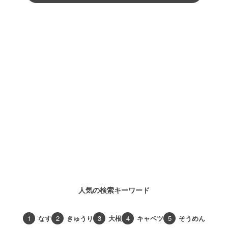
人気の検索キーワード
1
なす
2
きゅうり
3
大根
4
キャベツ
5
そうめん