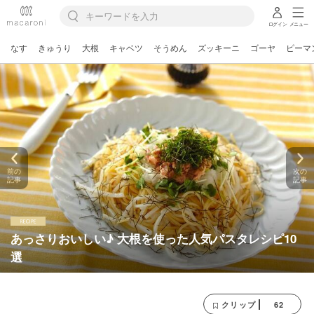
ログイン
メニュー
なす
きゅうり
大根
キャベツ
そうめん
ズッキーニ
ゴーヤ
ピーマ
前の
次の
記事
記事
あっさりおいしい♪ 大根を使った人気パスタレシピ10
選
62
クリップ