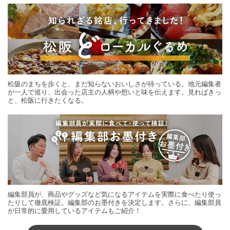
松阪のまちを歩くと、まだ知らないおいしさが待っている。地元編集者
が一人で巡り、出会った店主の人柄や想いと味を伝えます。見ればきっ
と、松阪に行きたくなる。
編集部員が、商品やグッズなど気になるアイテムを実際に食べたり使っ
たりして徹底検証。編集部のお墨付きを決定します。さらに、編集部員
が日常的に愛用しているアイテムもご紹介！