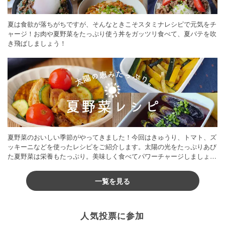
夏は食欲が落ちがちですが、そんなときこそスタミナレシピで元気をチ
ャージ！お肉や夏野菜をたっぷり使う丼をガッツリ食べて、夏バテを吹
き飛ばしましょう！
夏野菜のおいしい季節がやってきました！今回はきゅうり、トマト、ズ
ッキーニなどを使ったレシピをご紹介します。太陽の光をたっぷりあび
た夏野菜は栄養もたっぷり。美味しく食べてパワーチャージしましょう
♪
一覧を見る
人気投票に参加