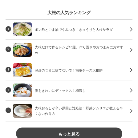
大根の人気ランキング
ポン酢とごま油でやみつき！きゅうりと大根サラダ
1
大根だけで作るレシピ15選。作り置きやおつまみにおすす
2
め
刺身のつまは捨てないで！簡単チーズ大根餅
3
腸をきれいにデトックス！梅流し
4
大根おろしが辛い原因と対処法！野菜ソムリエが教える辛
5
くない作り方
もっと見る