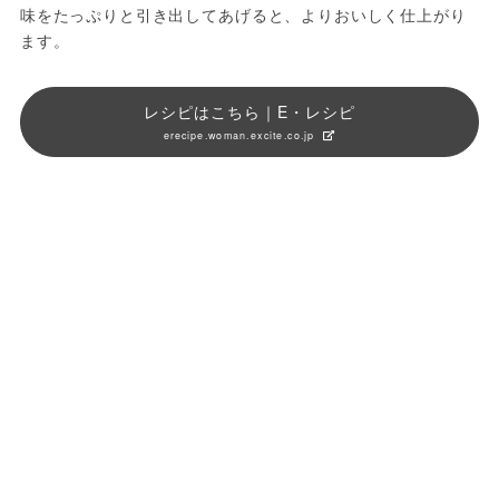
味をたっぷりと引き出してあげると、よりおいしく仕上がり
ます。
レシピはこちら｜E・レシピ
erecipe.woman.excite.co.jp