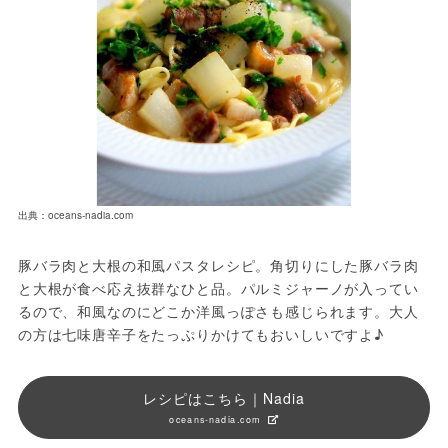
出典：oceans-nadia.com
豚バラ肉と大根の和風パスタレシピ。角切りにした豚バラ肉
と大根が食べ応え抜群なひと品。パルミジャーノが入ってい
るので、和風なのにどこか洋風っぽさも感じられます。大人
の方は七味唐辛子をたっぷりかけてもおいしいですよ♪
レシピはこちら｜Nadia
oceans-nadia.com