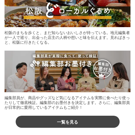
松阪のまちを歩くと、まだ知らないおいしさが待っている。地元編集者
が一人で巡り、出会った店主の人柄や想いと味を伝えます。見ればきっ
と、松阪に行きたくなる。
編集部員が、商品やグッズなど気になるアイテムを実際に食べたり使っ
たりして徹底検証。編集部のお墨付きを決定します。さらに、編集部員
が日常的に愛用しているアイテムもご紹介！
一覧を見る