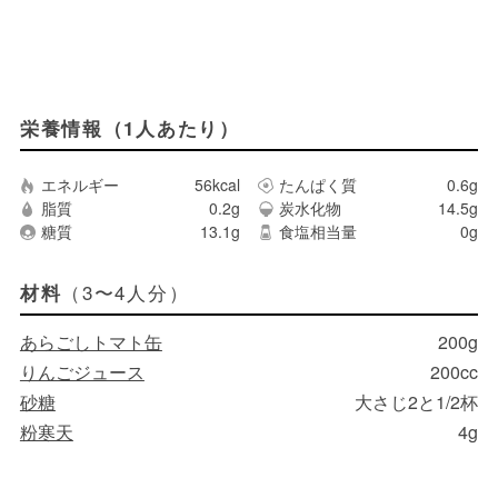
栄養情報（1人あたり）
エネルギー
56kcal
たんぱく質
0.6g
脂質
0.2g
炭水化物
14.5g
糖質
13.1g
食塩相当量
0g
（3〜4人分）
材料
あらごしトマト缶
200g
りんごジュース
200cc
砂糖
大さじ2と1/2杯
粉寒天
4g