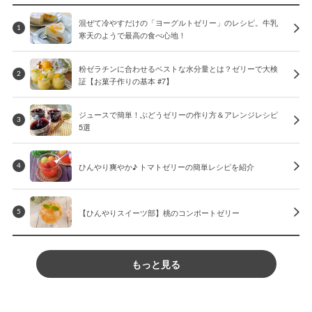
混ぜて冷やすだけの「ヨーグルトゼリー」のレシピ。牛乳
1
寒天のようで最高の食べ心地！
粉ゼラチンに合わせるベストな水分量とは？ゼリーで大検
2
証【お菓子作りの基本 #7】
ジュースで簡単！ぶどうゼリーの作り方＆アレンジレシピ
3
5選
ひんやり爽やか♪ トマトゼリーの簡単レシピを紹介
4
【ひんやりスイーツ部】桃のコンポートゼリー
5
もっと見る