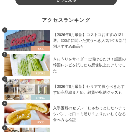
アクセスランキング
1
【2026年8月最新】コストコおすすめ121
選。300名に聞いた買うべき人気1位＆部門
別おすすめ商品も
2
きゅうりをサイダーに漬けるだけ！話題の
韓国レシピを試したら想像以上にアリでし
た
3
【2026年8月最新】セリアで買うべきおす
すめ商品総まとめ。雑貨や収納グッズも
4
入手困難のセブン「じゅわっとしたハチミ
ツパン」は口コミ通り？よりおいしくなる
食べ方も検証
5