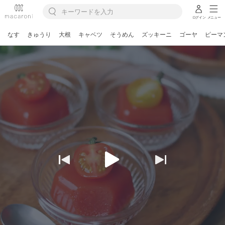
ログイン
メニュー
なす
きゅうり
大根
キャベツ
そうめん
ズッキーニ
ゴーヤ
ピーマ