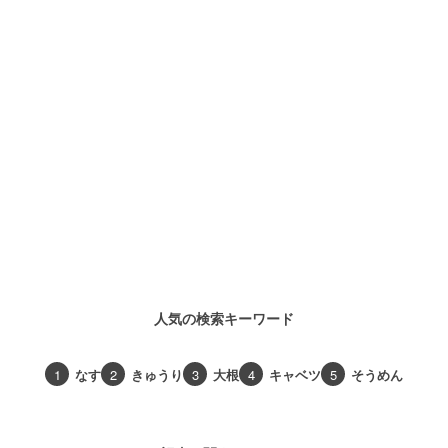
人気の検索キーワード
1
なす
2
きゅうり
3
大根
4
キャベツ
5
そうめん