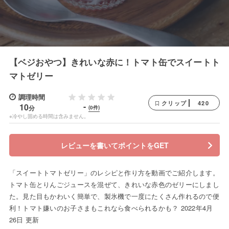
【ベジおやつ】きれいな赤に！トマト缶でスイートト
マトゼリー
調理時間
420
クリップ
-
10
分
(0件)
※冷やし固める時間は含みません。
レビューを書いてポイントをGET
「スイートトマトゼリー」のレシピと作り方を動画でご紹介します。
トマト缶とりんごジュースを混ぜて、きれいな赤色のゼリーにしまし
た。見た目もかわいく簡単で、製氷機で一度にたくさん作れるので便
利！トマト嫌いのお子さまもこれなら食べられるかも？ 2022年4月
26日 更新