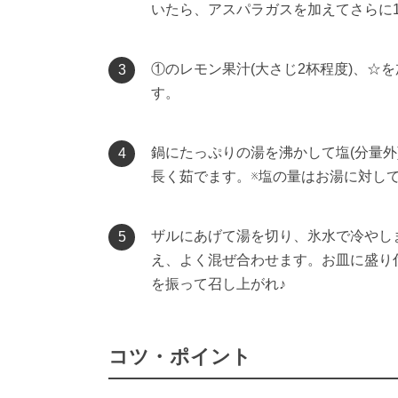
いたら、アスパラガスを加えてさらに
①のレモン果汁(大さじ2杯程度)、☆
3
す。
鍋にたっぷりの湯を沸かして塩(分量外
4
長く茹でます。※塩の量はお湯に対して
ザルにあげて湯を切り、氷水で冷やし
5
え、よく混ぜ合わせます。お皿に盛り
を振って召し上がれ♪
コツ・ポイント