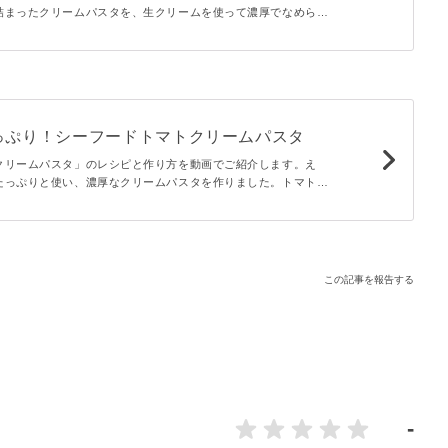
詰まったクリームパスタを、生クリームを使って濃厚でなめらか
パゲッティを茹でている間にソースを作れば時短にもなりますよ
っぷり！シーフードトマトクリームパスタ
クリームパスタ」のレシピと作り方を動画でご紹介します。え
たっぷりと使い、濃厚なクリームパスタを作りました。トマトと
たソースをパスタに絡めればもう絶品！休日のランチにもおすす
この記事を報告する
-