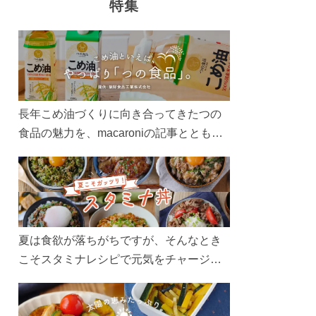
特集
長年こめ油づくりに向き合ってきたつの
食品の魅力を、macaroniの記事とともに
ご紹介します。レシピや活用術はもちろ
ん、製造現場や品質へのこだわりまで。
こめ油をもっと好きになるコンテンツを
ぜひお楽しみください。
夏は食欲が落ちがちですが、そんなとき
こそスタミナレシピで元気をチャージ！
お肉や夏野菜をたっぷり使う丼をガッツ
リ食べて、夏バテを吹き飛ばしましょ