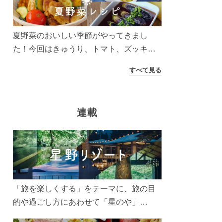
う！
夏野菜のおいしい季節がやってきまし
た！今回はきゅうり、トマト、ズッキー
ニなどを使ったレシピをご紹介します。
すべて見る
太陽の光をたっぷりあびた夏野菜は栄養
もたっぷり。美味しく食べてパワーチャ
ージしましょう♪
連載
「旅を楽しくする」をテーマに、旅の目
的や過ごし方にあわせて「星のや」
「界」「リゾナーレ」「OMO(おも)」「B