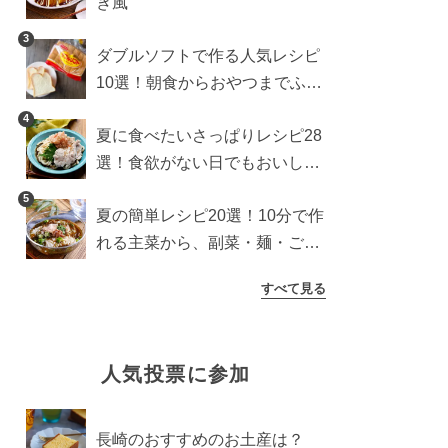
き風
3
ダブルソフトで作る人気レシピ
10選！朝食からおやつまでふん
わり食パンを楽しむアレンジ
4
夏に食べたいさっぱりレシピ28
選！食欲がない日でもおいしい
簡単おかず・麺・ごはん
5
夏の簡単レシピ20選！10分で作
れる主菜から、副菜・麺・ごは
んまで一気に紹介
すべて見る
人気投票に参加
長崎のおすすめのお土産は？