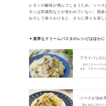
レモンの酸味が飛んでしまうため、ソース
モンは防腐剤などが使われていない、国産
おろして振りかけると、さらに香りを楽し
▼濃厚なクリームパスタのレシピはほかに
フライパンだ
リームパスタ
「きのことベーコン
ます。フライパンひ
ームソースと煮込む
上がれ♪
ソースが決め
「鮭ときのこのクリ