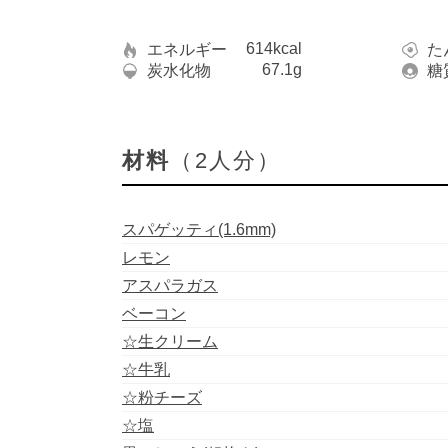
614kcal
エネルギー
た
67.1g
炭水化物
糖
材料
（2人分）
スパゲッティ(1.6mm)
レモン
アスパラガス
ベーコン
☆生クリーム
☆牛乳
☆粉チーズ
☆塩