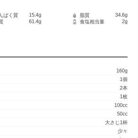
15.4g
34.6g
んぱく質
脂質
61.4g
2g
質
食塩相当量
160g
1個
2本
1枚
100cc
50cc
大さじ1杯
少々