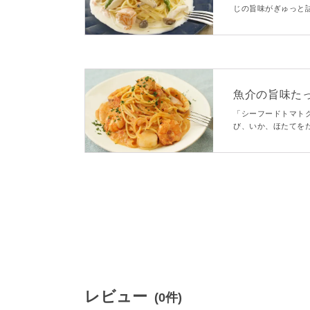
じの旨味がぎゅっと
に仕上げました。ス
♪
魚介の旨味た
「シーフードトマト
び、いか、ほたてを
魚介の旨味がつまっ
めですよ♪
レビュー
(0件)