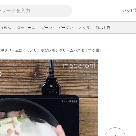
レシピ
うめん
ズッキーニ
ゴーヤ
ピーマン
オクラ
鶏もも肉
濃厚クリームにうっとり！冷製レモンクリームパスタ〔すぐ麺〕