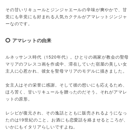
その甘いリキュールとジンジャエールの辛味が爽やかで、甘
党にも辛党にも好まれる人気カクテルがアマレットジンジャ
ーなのです。
アマレットの由来
ルネッサンス時代（1520年代）。ひとりの画家が教会の聖母
マリアのフレスコ画を作成中、滞在していた宿屋の美しい女
主人に心惹かれ、彼女を聖母マリアのモデルに描きました。

女主人はその栄誉に感謝。そして彼の想いにも応えるため、
ほろ苦く、甘いリキュールを贈ったのだそう。それがアマレ
ットの原形。

レシピが復元され、その逸話とともに販売されるようになっ
たのは19世紀のこと。お酒にも恋愛話を絡ませるところが、
いかにもイタリアらしいですよね。