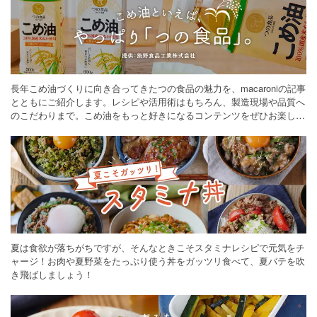
長年こめ油づくりに向き合ってきたつの食品の魅力を、macaroniの記事
とともにご紹介します。レシピや活用術はもちろん、製造現場や品質へ
のこだわりまで。こめ油をもっと好きになるコンテンツをぜひお楽しみ
ください。
夏は食欲が落ちがちですが、そんなときこそスタミナレシピで元気をチ
ャージ！お肉や夏野菜をたっぷり使う丼をガッツリ食べて、夏バテを吹
き飛ばしましょう！