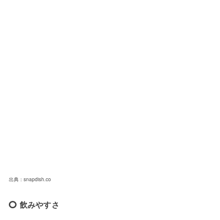
出典：snapdish.co
飲みやすさ