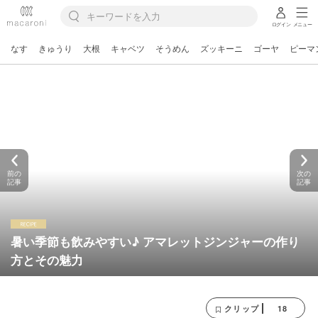
ログイン
メニュー
なす
きゅうり
大根
キャベツ
そうめん
ズッキーニ
ゴーヤ
ピーマ
前の
次の
記事
記事
暑い季節も飲みやすい♪ アマレットジンジャーの作り
方とその魅力
18
クリップ