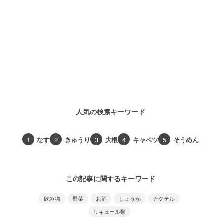
人気の検索キーワード
1
なす
2
きゅうり
3
大根
4
キャベツ
5
そうめん
この記事に関するキーワード
飲み物
野菜
お酒
しょうが
カクテル
リキュール類