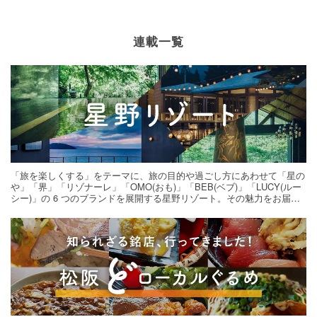
連載一覧
「旅を楽しくする」をテーマに、旅の目的や過ごし方にあわせて「星の
や」「界」「リゾナーレ」「OMO(おも)」「BEB(ベブ)」「LUCY(ルー
シー)」の 6 つのブランドを展開する星野リゾート。その魅力をお届け
する旅の連載。次の旅先探しのヒントにいかがですか？