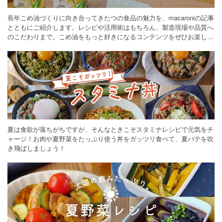
長年こめ油づくりに向き合ってきたつの食品の魅力を、macaroniの記事
とともにご紹介します。レシピや活用術はもちろん、製造現場や品質へ
のこだわりまで。こめ油をもっと好きになるコンテンツをぜひお楽しみ
ください。
夏は食欲が落ちがちですが、そんなときこそスタミナレシピで元気をチ
ャージ！お肉や夏野菜をたっぷり使う丼をガッツリ食べて、夏バテを吹
き飛ばしましょう！