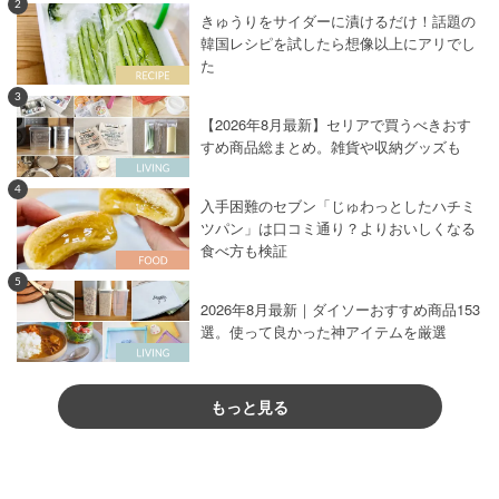
2
きゅうりをサイダーに漬けるだけ！話題の
韓国レシピを試したら想像以上にアリでし
た
3
【2026年8月最新】セリアで買うべきおす
すめ商品総まとめ。雑貨や収納グッズも
4
入手困難のセブン「じゅわっとしたハチミ
ツパン」は口コミ通り？よりおいしくなる
食べ方も検証
5
2026年8月最新｜ダイソーおすすめ商品153
選。使って良かった神アイテムを厳選
もっと見る