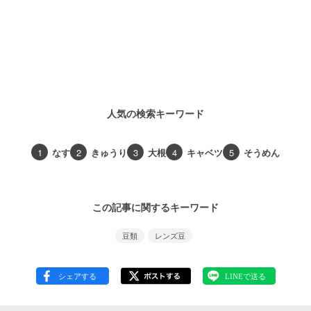
人気の検索キーワード
1
なす
2
きゅうり
3
大根
4
キャベツ
5
そうめん
この記事に関するキーワード
豆類
レンズ豆