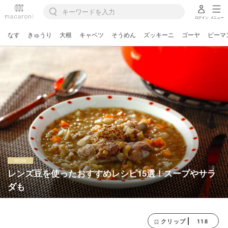
ログイン
メニュー
なす
きゅうり
大根
キャベツ
そうめん
ズッキーニ
ゴーヤ
ピーマ
レンズ豆を使ったおすすめレシピ15選！スープやサラ
ダも
118
クリップ