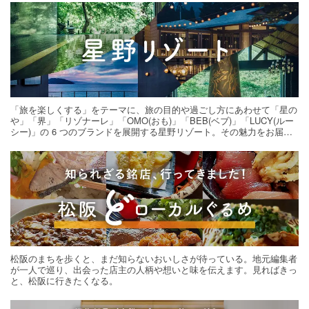
「旅を楽しくする」をテーマに、旅の目的や過ごし方にあわせて「星の
や」「界」「リゾナーレ」「OMO(おも)」「BEB(ベブ)」「LUCY(ルー
シー)」の 6 つのブランドを展開する星野リゾート。その魅力をお届け
する旅の連載。次の旅先探しのヒントにいかがですか？
松阪のまちを歩くと、まだ知らないおいしさが待っている。地元編集者
が一人で巡り、出会った店主の人柄や想いと味を伝えます。見ればきっ
と、松阪に行きたくなる。