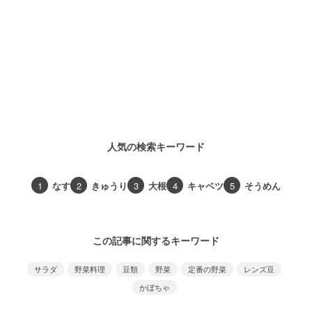
人気の検索キーワード
1
なす
2
きゅうり
3
大根
4
キャベツ
5
そうめん
この記事に関するキーワード
サラダ
野菜料理
豆類
野菜
定番の野菜
レンズ豆
かぼちゃ