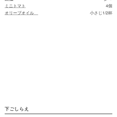
ミニトマト
4個
オリーブオイル
小さじ1/2杯
下ごしらえ