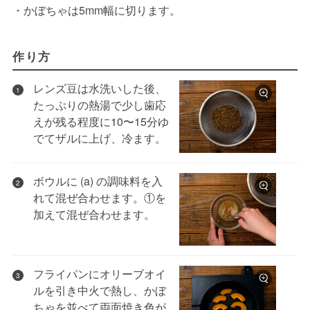
・かぼちゃは5mm幅に切ります。
作り方
レンズ豆は水洗いした後、
1
たっぷりの熱湯で少し歯応
えが残る程度に10〜15分ゆ
でてザルに上げ、冷ます。
ボウルに (a) の調味料を入
2
れて混ぜ合わせます。①を
加えて混ぜ合わせます。
フライパンにオリーブオイ
3
ルを引き中火で熱し、かぼ
ちゃを並べて両面焼き色が