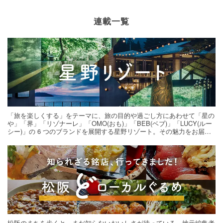
連載一覧
「旅を楽しくする」をテーマに、旅の目的や過ごし方にあわせて「星の
や」「界」「リゾナーレ」「OMO(おも)」「BEB(ベブ)」「LUCY(ルー
シー)」の 6 つのブランドを展開する星野リゾート。その魅力をお届け
する旅の連載。次の旅先探しのヒントにいかがですか？
松阪のまちを歩くと、まだ知らないおいしさが待っている。地元編集者