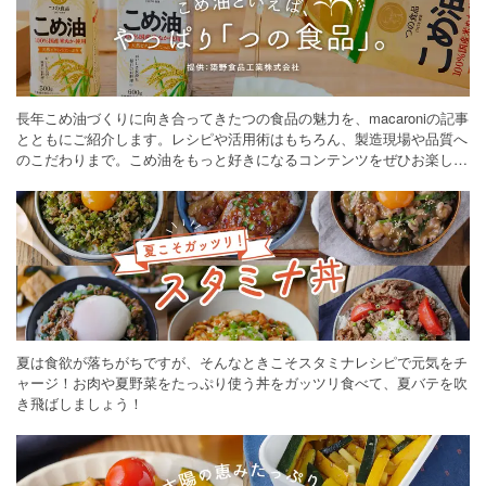
長年こめ油づくりに向き合ってきたつの食品の魅力を、macaroniの記事
とともにご紹介します。レシピや活用術はもちろん、製造現場や品質へ
のこだわりまで。こめ油をもっと好きになるコンテンツをぜひお楽しみ
ください。
夏は食欲が落ちがちですが、そんなときこそスタミナレシピで元気をチ
ャージ！お肉や夏野菜をたっぷり使う丼をガッツリ食べて、夏バテを吹
き飛ばしましょう！