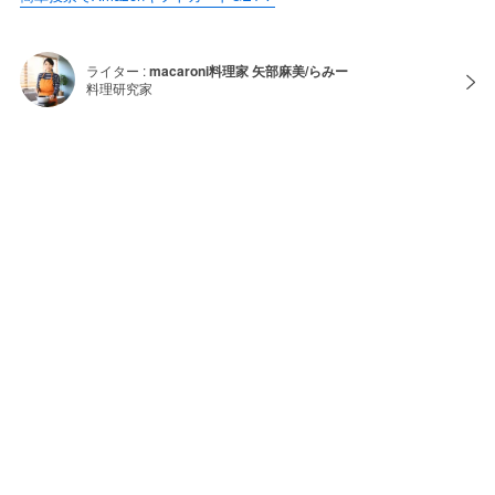
ライター :
macaroni料理家 矢部麻美/らみー
料理研究家