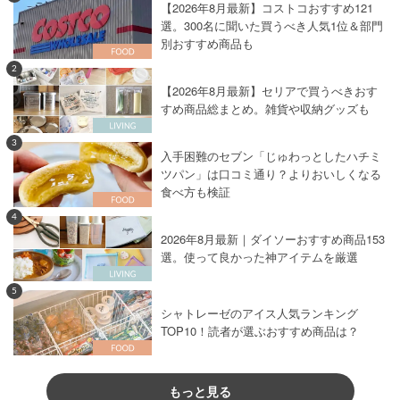
【2026年8月最新】コストコおすすめ121
選。300名に聞いた買うべき人気1位＆部門
別おすすめ商品も
2
【2026年8月最新】セリアで買うべきおす
すめ商品総まとめ。雑貨や収納グッズも
3
入手困難のセブン「じゅわっとしたハチミ
ツパン」は口コミ通り？よりおいしくなる
食べ方も検証
4
2026年8月最新｜ダイソーおすすめ商品153
選。使って良かった神アイテムを厳選
5
シャトレーゼのアイス人気ランキング
TOP10！読者が選ぶおすすめ商品は？
もっと見る