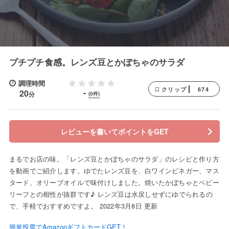
プチプチ食感。レンズ豆とかぼちゃのサラダ
調理時間
674
クリップ
-
20
分
(0件)
レビューを書いてポイントをGET
まるでお店の味。「レンズ豆とかぼちゃのサラダ」のレシピと作り方
を動画でご紹介します。ゆでたレンズ豆を、白ワインビネガー、マス
タード、オリーブオイルで味付けしました。焼いたかぼちゃとベビー
リーフとの相性が抜群です♪ レンズ豆は水戻しせずにゆでられるの
で、手軽でおすすめですよ。 2022年3月8日 更新
簡単投票でAmazonギフトカードGET！