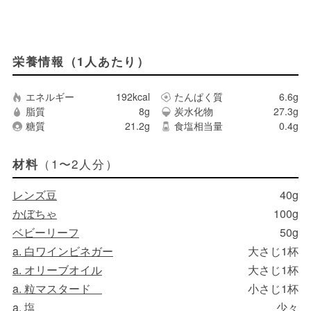
栄養情報（1人あたり）
エネルギー
192kcal
たんぱく質
6.6g
脂質
8g
炭水化物
27.3g
糖質
21.2g
食塩相当量
0.4g
（1〜2人分）
材料
レンズ豆
40g
かぼちゃ
100g
ベビーリーフ
50g
a. 白ワインビネガー
大さじ1杯
a. オリーブオイル
大さじ1杯
a. 粒マスタード
小さじ1杯
a. 塩
少々