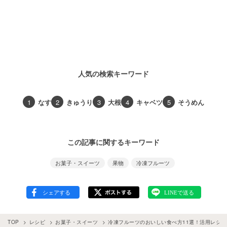
人気の検索キーワード
1
なす
2
きゅうり
3
大根
4
キャベツ
5
そうめん
この記事に関するキーワード
お菓子・スイーツ
果物
冷凍フルーツ
TOP
レシピ
お菓子・スイーツ
冷凍フルーツのおいしい食べ方11選！活用レシピ