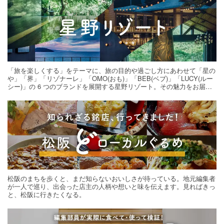
「旅を楽しくする」をテーマに、旅の目的や過ごし方にあわせて「星の
や」「界」「リゾナーレ」「OMO(おも)」「BEB(ベブ)」「LUCY(ルー
シー)」の 6 つのブランドを展開する星野リゾート。その魅力をお届け
する旅の連載。次の旅先探しのヒントにいかがですか？
松阪のまちを歩くと、まだ知らないおいしさが待っている。地元編集者
が一人で巡り、出会った店主の人柄や想いと味を伝えます。見ればきっ
と、松阪に行きたくなる。