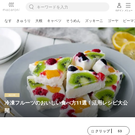
ログイン
メニュー
なす
きゅうり
大根
キャベツ
そうめん
ズッキーニ
ゴーヤ
ピーマ
冷凍フルーツのおいしい食べ方11選！活用レシピ大公
開
53
クリップ