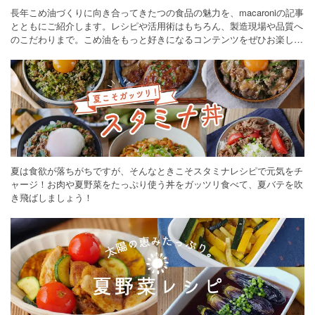
長年こめ油づくりに向き合ってきたつの食品の魅力を、macaroniの記事
とともにご紹介します。レシピや活用術はもちろん、製造現場や品質へ
のこだわりまで。こめ油をもっと好きになるコンテンツをぜひお楽しみ
ください。
夏は食欲が落ちがちですが、そんなときこそスタミナレシピで元気をチ
ャージ！お肉や夏野菜をたっぷり使う丼をガッツリ食べて、夏バテを吹
き飛ばしましょう！