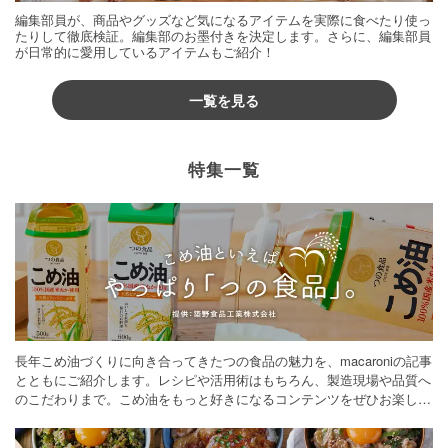
編集部員が、商品やグッズなど気になるアイテムを実際に食べたり使っ
たりして徹底検証。編集部のお墨付きを決定します。さらに、編集部員
が日常的に愛用しているアイテムもご紹介！
一覧を見る
特集一覧
長年こめ油づくりに向き合ってきたつの食品の魅力を、macaroniの記事
とともにご紹介します。レシピや活用術はもちろん、製造現場や品質へ
のこだわりまで。こめ油をもっと好きになるコンテンツをぜひお楽しみ
ください。