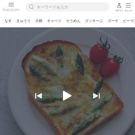
ログイン
メニュー
なす
きゅうり
大根
キャベツ
そうめん
ズッキーニ
ゴーヤ
ピーマ