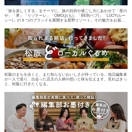
「旅を楽しくする」をテーマに、旅の目的や過ごし方にあわせて「星の
や」「界」「リゾナーレ」「OMO(おも)」「BEB(ベブ)」「LUCY(ルー
シー)」の 6 つのブランドを展開する星野リゾート。その魅力をお届け
する旅の連載。次の旅先探しのヒントにいかがですか？
松阪のまちを歩くと、まだ知らないおいしさが待っている。地元編集者
が一人で巡り、出会った店主の人柄や想いと味を伝えます。見ればきっ
と、松阪に行きたくなる。