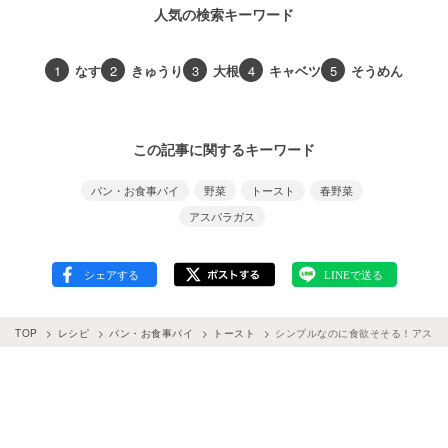
人気の検索キーワード
1
なす
2
きゅうり
3
大根
4
キャベツ
5
そうめん
この記事に関するキーワード
パン・お食事パイ
野菜
トースト
春野菜
アスパラガス
TOP
レシピ
パン・お食事パイ
トースト
シンプルなのに食欲そそる！アスパ