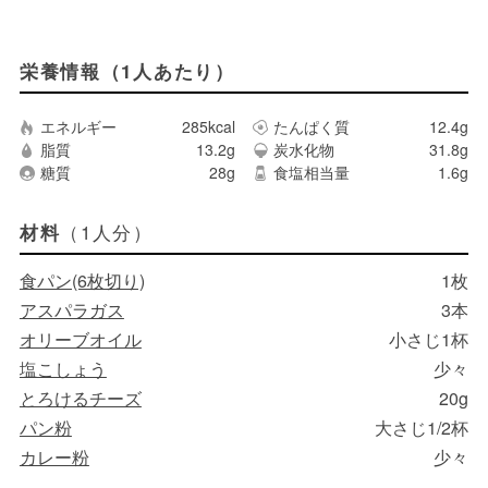
栄養情報（1人あたり）
エネルギー
285kcal
たんぱく質
12.4g
脂質
13.2g
炭水化物
31.8g
糖質
28g
食塩相当量
1.6g
（1人分）
材料
食パン(6枚切り)
1枚
アスパラガス
3本
オリーブオイル
小さじ1杯
塩こしょう
少々
とろけるチーズ
20g
パン粉
大さじ1/2杯
カレー粉
少々