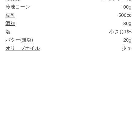
冷凍コーン
100g
豆乳
500cc
酒粕
80g
塩
小さじ1杯
バター(無塩)
20g
オリーブオイル
少々