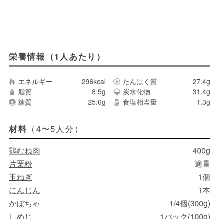
栄養情報（1人あたり）
エネルギー
296kcal
たんぱく質
27.4g
脂質
8.5g
炭水化物
31.4g
糖質
25.6g
食塩相当量
1.3g
（4〜5人分）
材料
鶏むね肉
400g
片栗粉
適量
玉ねぎ
1個
にんじん
1本
かぼちゃ
1/4個(300g)
しめじ
1パック(100g)