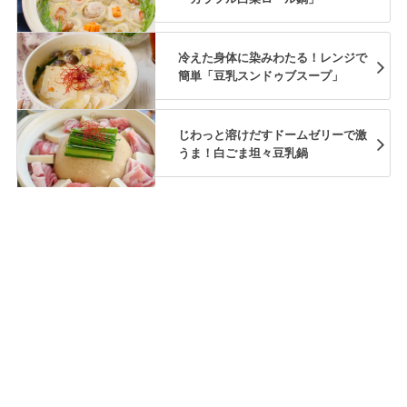
冷えた身体に染みわたる！レンジで
簡単「豆乳スンドゥブスープ」
じわっと溶けだすドームゼリーで激
うま！白ごま坦々豆乳鍋