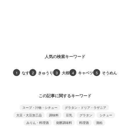
人気の検索キーワード
1
なす
2
きゅうり
3
大根
4
キャベツ
5
そうめん
この記事に関するキーワード
スープ・汁物・シチュー
グラタン・ドリア・ラザニア
大豆・大豆加工品
調味料
豆乳
グラタン
シチュー
みりん・料理酒
発酵調味料
料理酒
酒粕