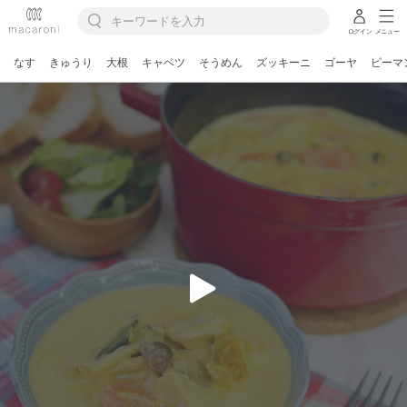
ログイン
メニュー
なす
きゅうり
大根
キャベツ
そうめん
ズッキーニ
ゴーヤ
ピーマ