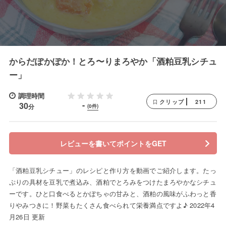
からだぽかぽか！とろ〜りまろやか「酒粕豆乳シチュ
ー」
調理時間
211
クリップ
-
30
分
(0件)
レビューを書いてポイントをGET
「酒粕豆乳シチュー」のレシピと作り方を動画でご紹介します。たっ
ぷりの具材を豆乳で煮込み、酒粕でとろみをつけたまろやかなシチュ
ーです。ひと口食べるとかぼちゃの甘みと、酒粕の風味がふわっと香
りやみつきに！野菜もたくさん食べられて栄養満点ですよ♪ 2022年4
月26日 更新