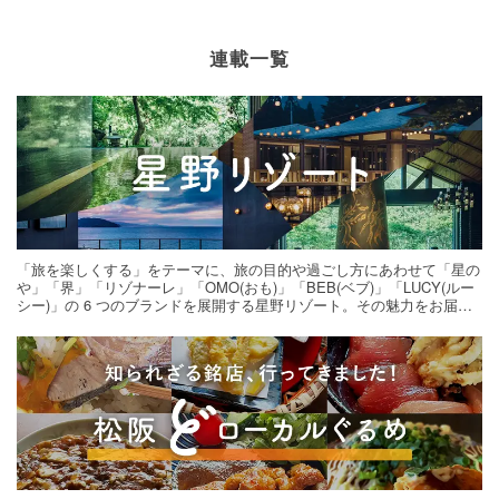
連載一覧
「旅を楽しくする」をテーマに、旅の目的や過ごし方にあわせて「星の
や」「界」「リゾナーレ」「OMO(おも)」「BEB(ベブ)」「LUCY(ルー
シー)」の 6 つのブランドを展開する星野リゾート。その魅力をお届け
する旅の連載。次の旅先探しのヒントにいかがですか？