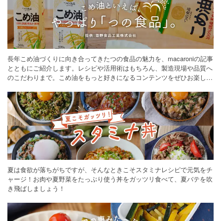
長年こめ油づくりに向き合ってきたつの食品の魅力を、macaroniの記事
とともにご紹介します。レシピや活用術はもちろん、製造現場や品質へ
のこだわりまで。こめ油をもっと好きになるコンテンツをぜひお楽しみ
ください。
夏は食欲が落ちがちですが、そんなときこそスタミナレシピで元気をチ
ャージ！お肉や夏野菜をたっぷり使う丼をガッツリ食べて、夏バテを吹
き飛ばしましょう！