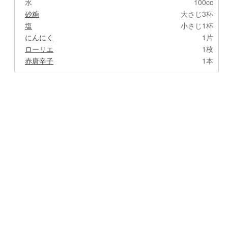
水
100cc
砂糖
大さじ3杯
塩
小さじ1杯
にんにく
1片
ローリエ
1枚
赤唐辛子
1本