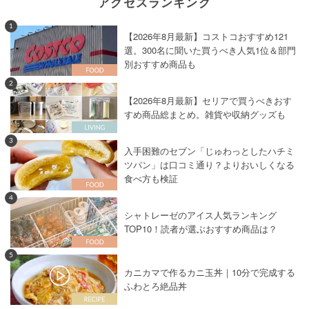
アクセスランキング
1
【2026年8月最新】コストコおすすめ121
選。300名に聞いた買うべき人気1位＆部門
別おすすめ商品も
2
【2026年8月最新】セリアで買うべきおす
すめ商品総まとめ。雑貨や収納グッズも
3
入手困難のセブン「じゅわっとしたハチミ
ツパン」は口コミ通り？よりおいしくなる
食べ方も検証
4
シャトレーゼのアイス人気ランキング
TOP10！読者が選ぶおすすめ商品は？
5
カニカマで作るカニ玉丼｜10分で完成する
ふわとろ絶品丼