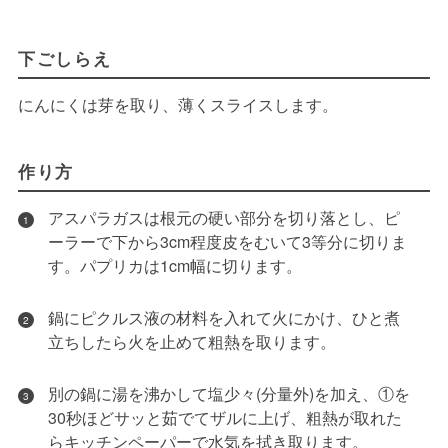
下ごしらえ
にんにくは芽を取り、薄くスライスします。
作り方
アスパラガスは根元の硬い部分を切り落とし、ピ
1
ーラーで下から3cm程度皮をむいて3等分に切りま
す。パプリカは1cm幅に切ります。
鍋にピクルス液の材料を入れて火にかけ、ひと煮
2
立ちしたら火を止めて粗熱を取ります。
別の鍋に湯を沸かして塩少々(分量外)を加え、①を
3
30秒ほどサッと茹でてザルに上げ、粗熱が取れた
らキッチンペーパーで水気を拭き取ります。