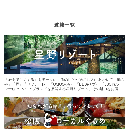
連載一覧
「旅を楽しくする」をテーマに、旅の目的や過ごし方にあわせて「星の
や」「界」「リゾナーレ」「OMO(おも)」「BEB(ベブ)」「LUCY(ルー
シー)」の 6 つのブランドを展開する星野リゾート。その魅力をお届け
する旅の連載。次の旅先探しのヒントにいかがですか？