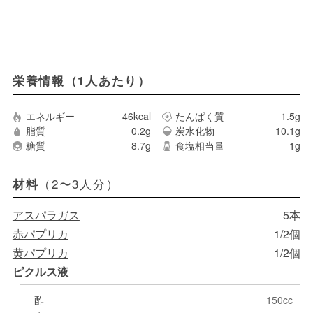
栄養情報（1人あたり）
エネルギー
46kcal
たんぱく質
1.5g
脂質
0.2g
炭水化物
10.1g
糖質
8.7g
食塩相当量
1g
（2〜3人分）
材料
アスパラガス
5本
赤パプリカ
1/2個
黄パプリカ
1/2個
ピクルス液
酢
150cc