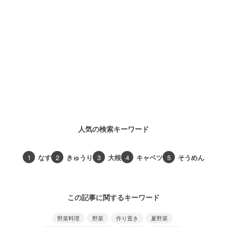
人気の検索キーワード
1
なす
2
きゅうり
3
大根
4
キャベツ
5
そうめん
この記事に関するキーワード
野菜料理
野菜
作り置き
夏野菜