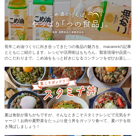
長年こめ油づくりに向き合ってきたつの食品の魅力を、macaroniの記事
とともにご紹介します。レシピや活用術はもちろん、製造現場や品質へ
のこだわりまで。こめ油をもっと好きになるコンテンツをぜひお楽しみ
ください。
夏は食欲が落ちがちですが、そんなときこそスタミナレシピで元気をチ
ャージ！お肉や夏野菜をたっぷり使う丼をガッツリ食べて、夏バテを吹
き飛ばしましょう！