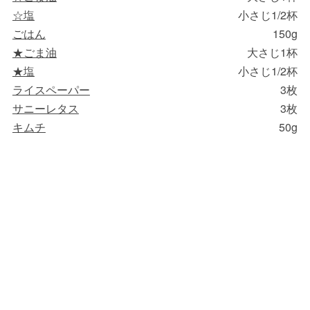
☆塩
小さじ1/2杯
ごはん
150g
★ごま油
大さじ1杯
★塩
小さじ1/2杯
ライスペーパー
3枚
サニーレタス
3枚
キムチ
50g