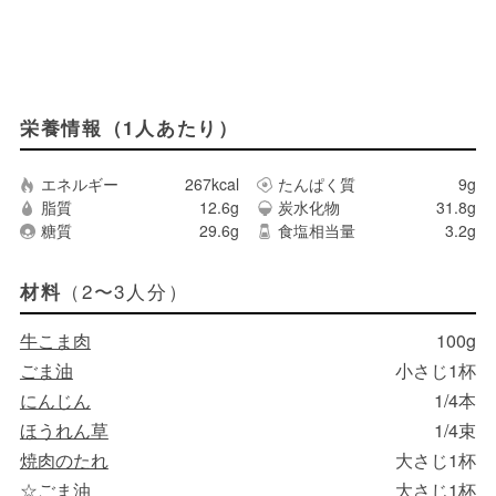
栄養情報（1人あたり）
エネルギー
267kcal
たんぱく質
9g
脂質
12.6g
炭水化物
31.8g
糖質
29.6g
食塩相当量
3.2g
（2〜3人分）
材料
牛こま肉
100g
ごま油
小さじ1杯
にんじん
1/4本
ほうれん草
1/4束
焼肉のたれ
大さじ1杯
☆ごま油
大さじ1杯