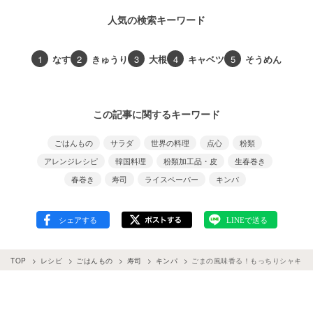
人気の検索キーワード
1
なす
2
きゅうり
3
大根
4
キャベツ
5
そうめん
この記事に関するキーワード
ごはんもの
サラダ
世界の料理
点心
粉類
アレンジレシピ
韓国料理
粉類加工品・皮
生春巻き
春巻き
寿司
ライスペーパー
キンパ
TOP
レシピ
ごはんもの
寿司
キンパ
ごまの風味香る！もっちりシャキシ