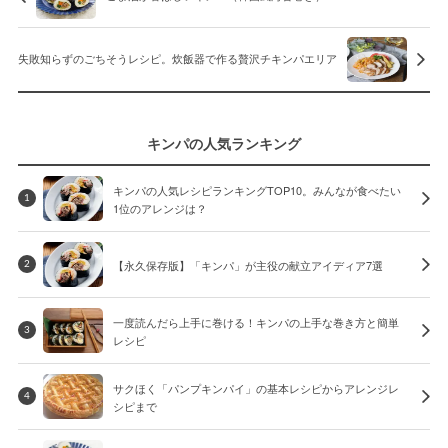
失敗知らずのごちそうレシピ。炊飯器で作る贅沢チキンパエリア
キンパの人気ランキング
キンパの人気レシピランキングTOP10。みんなが食べたい
1
1位のアレンジは？
【永久保存版】「キンパ」が主役の献立アイディア7選
2
一度読んだら上手に巻ける！キンパの上手な巻き方と簡単
3
レシピ
サクほく「パンプキンパイ」の基本レシピからアレンジレ
4
シピまで