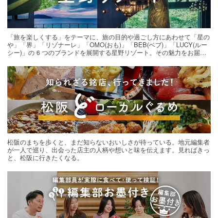
「旅を楽しくする」をテーマに、旅の目的や過ごし方にあわせて「星の
や」「界」「リゾナーレ」「OMO(おも)」「BEB(ベブ)」「LUCY(ルー
シー)」の 6 つのブランドを展開する星野リゾート。その魅力をお届け
する旅の連載。次の旅先探しのヒントにいかがですか？
松阪のまちを歩くと、まだ知らないおいしさが待っている。地元編集者
が一人で巡り、出会った店主の人柄や想いと味を伝えます。見ればきっ
と、松阪に行きたくなる。