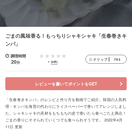
ごまの風味香る！もっちりシャキシャキ「生春巻きキ
ンパ」
調理時間
783
クリップ
-
20
分
(0件)
レビューを書いてポイントをGET
「生春巻きキンパ」のレシピと作り方を動画でご紹介。韓国の人気料
理・キンパを海苔の代わりにライスペーパーで巻いてアレンジしまし
た。シャキシャキの具材をもちもちの皮で巻いたら食べごたえ満点！
ごまの香りにそそられていくつでも食べられそうです。 2022年4月
11日 更新