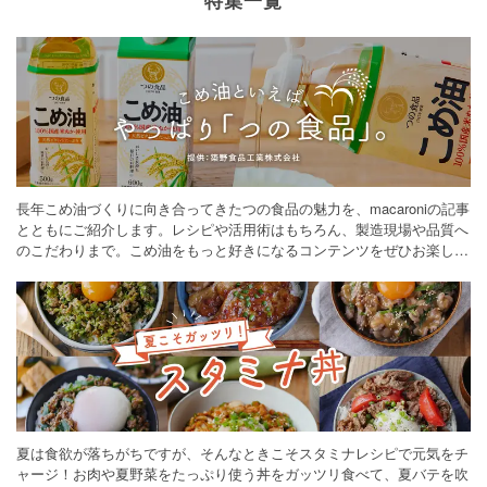
長年こめ油づくりに向き合ってきたつの食品の魅力を、macaroniの記事
とともにご紹介します。レシピや活用術はもちろん、製造現場や品質へ
のこだわりまで。こめ油をもっと好きになるコンテンツをぜひお楽しみ
ください。
夏は食欲が落ちがちですが、そんなときこそスタミナレシピで元気をチ
ャージ！お肉や夏野菜をたっぷり使う丼をガッツリ食べて、夏バテを吹