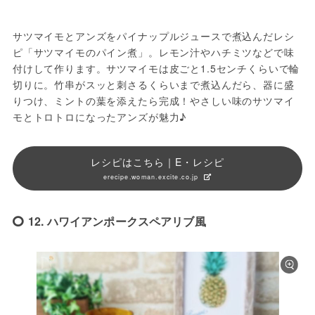
サツマイモとアンズをパイナップルジュースで煮込んだレシ
ピ「サツマイモのパイン煮」。レモン汁やハチミツなどで味
付けして作ります。サツマイモは皮ごと1.5センチくらいで輪
切りに。竹串がスッと刺さるくらいまで煮込んだら、器に盛
りつけ、ミントの葉を添えたら完成！やさしい味のサツマイ
モとトロトロになったアンズが魅力♪
レシピはこちら｜E・レシピ
erecipe.woman.excite.co.jp
12. ハワイアンポークスペアリブ風