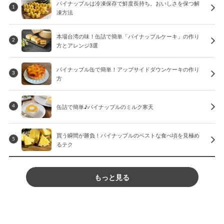
パイナップルは冷凍保存で鮮度長持ち。おいしさを保つ解
1
凍方法
本場台湾の味！缶詰で簡単「パイナップルケーキ」の作り
2
方とアレンジ3選
パイナップル缶で簡単！アップサイドダウンケーキの作り
3
方
缶詰で簡単♪パイナップルのミルク寒天
4
買う瞬間が勝負！パイナップルのベストな食べ頃を見極め
5
るテク
もっと見る