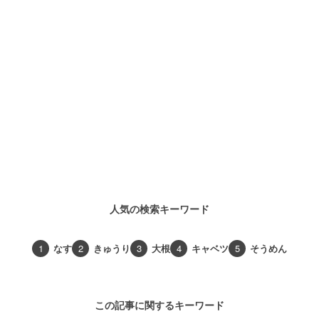
人気の検索キーワード
1
なす
2
きゅうり
3
大根
4
キャベツ
5
そうめん
この記事に関するキーワード