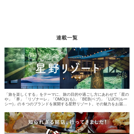
連載一覧
「旅を楽しくする」をテーマに、旅の目的や過ごし方にあわせて「星の
や」「界」「リゾナーレ」「OMO(おも)」「BEB(ベブ)」「LUCY(ルー
シー)」の 6 つのブランドを展開する星野リゾート。その魅力をお届け
する旅の連載。次の旅先探しのヒントにいかがですか？