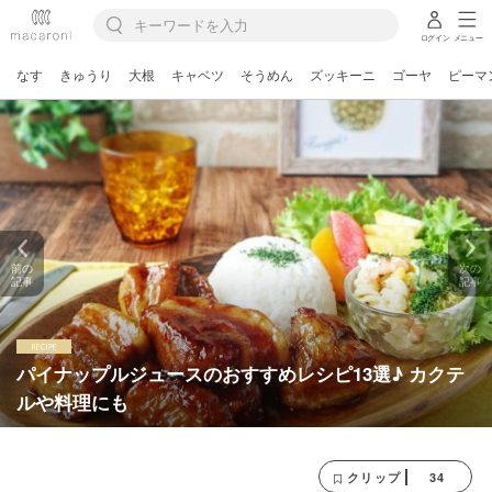
ログイン
メニュー
なす
きゅうり
大根
キャベツ
そうめん
ズッキーニ
ゴーヤ
ピーマ
前の
次の
記事
記事
パイナップルジュースのおすすめレシピ13選♪ カクテ
ルや料理にも
34
クリップ