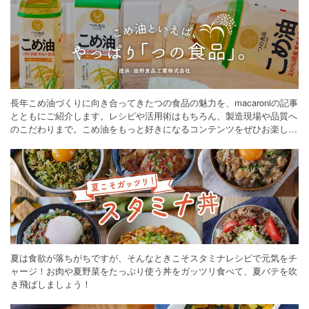
長年こめ油づくりに向き合ってきたつの食品の魅力を、macaroniの記事
とともにご紹介します。レシピや活用術はもちろん、製造現場や品質へ
のこだわりまで。こめ油をもっと好きになるコンテンツをぜひお楽しみ
ください。
夏は食欲が落ちがちですが、そんなときこそスタミナレシピで元気をチ
ャージ！お肉や夏野菜をたっぷり使う丼をガッツリ食べて、夏バテを吹
き飛ばしましょう！