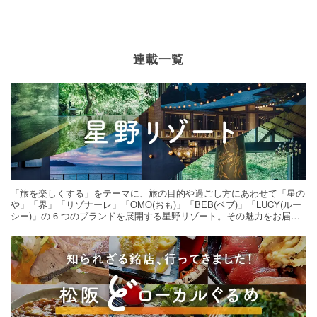
連載一覧
「旅を楽しくする」をテーマに、旅の目的や過ごし方にあわせて「星の
や」「界」「リゾナーレ」「OMO(おも)」「BEB(ベブ)」「LUCY(ルー
シー)」の 6 つのブランドを展開する星野リゾート。その魅力をお届け
する旅の連載。次の旅先探しのヒントにいかがですか？