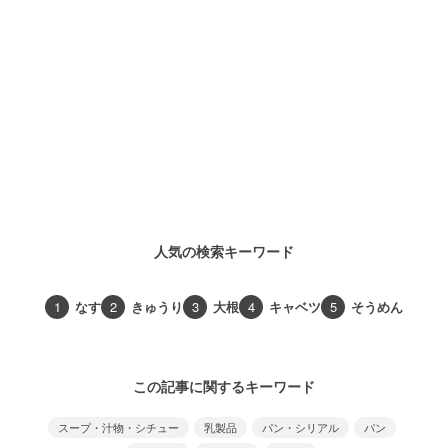
人気の検索キーワード
1
なす
2
きゅうり
3
大根
4
キャベツ
5
そうめん
この記事に関するキーワード
スープ・汁物・シチュー
乳製品
パン・シリアル
パン