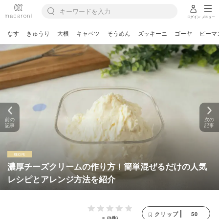
ログイン
メニュー
なす
きゅうり
大根
キャベツ
そうめん
ズッキーニ
ゴーヤ
ピーマ
前の
次の
記事
記事
濃厚チーズクリームの作り方！簡単混ぜるだけの人気
レシピとアレンジ方法を紹介
50
クリップ
-
(0件)