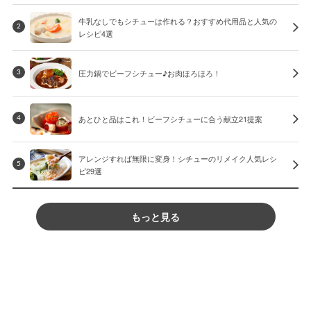
牛乳なしでもシチューは作れる？おすすめ代用品と人気の
2
レシピ4選
圧力鍋でビーフシチュー♪お肉ほろほろ！
3
あとひと品はこれ！ビーフシチューに合う献立21提案
4
アレンジすれば無限に変身！シチューのリメイク人気レシ
5
ピ29選
もっと見る