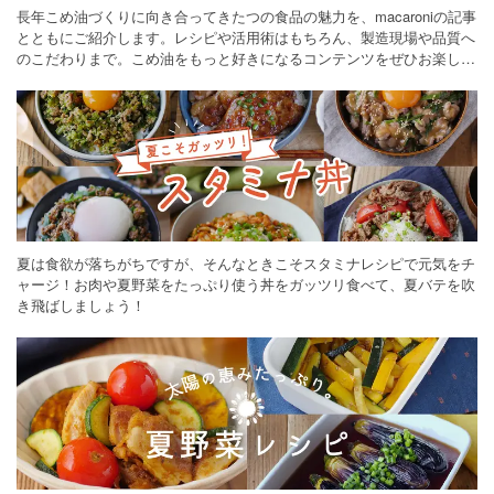
長年こめ油づくりに向き合ってきたつの食品の魅力を、macaroniの記事
とともにご紹介します。レシピや活用術はもちろん、製造現場や品質へ
のこだわりまで。こめ油をもっと好きになるコンテンツをぜひお楽しみ
ください。
夏は食欲が落ちがちですが、そんなときこそスタミナレシピで元気をチ
ャージ！お肉や夏野菜をたっぷり使う丼をガッツリ食べて、夏バテを吹
き飛ばしましょう！