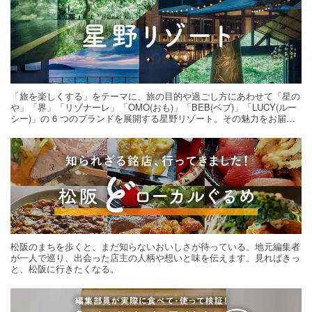
「旅を楽しくする」をテーマに、旅の目的や過ごし方にあわせて「星の
や」「界」「リゾナーレ」「OMO(おも)」「BEB(ベブ)」「LUCY(ルー
シー)」の 6 つのブランドを展開する星野リゾート。その魅力をお届け
する旅の連載。次の旅先探しのヒントにいかがですか？
松阪のまちを歩くと、まだ知らないおいしさが待っている。地元編集者
が一人で巡り、出会った店主の人柄や想いと味を伝えます。見ればきっ
と、松阪に行きたくなる。