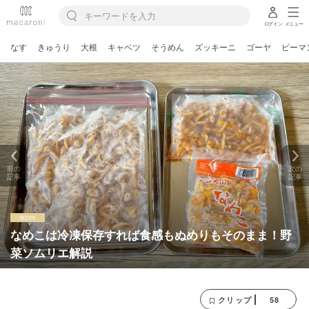
ログイン
メニュー
なす
きゅうり
大根
キャベツ
そうめん
ズッキーニ
ゴーヤ
ピーマ
前の
次の
記事
記事
なめこは冷凍保存すれば食感もぬめりもそのまま！野
菜ソムリエ解説
58
クリップ