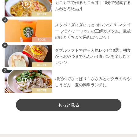
カニカマで作るカニ玉丼｜10分で完成する
ふわとろ絶品丼
3
スタバ「ぎゅぎゅっと オレンジ ＆ マンゴ
ー フラペチーノ®」の正解カスタム。最後
のひとくちまで果肉ごろごろ！
4
ダブルソフトで作る人気レシピ10選！朝食
からおやつまでふんわり食パンを楽しむア
レンジ
5
梅だれでさっぱり！ささみとオクラの冷や
しうどん｜夏の簡単ランチに
もっと見る