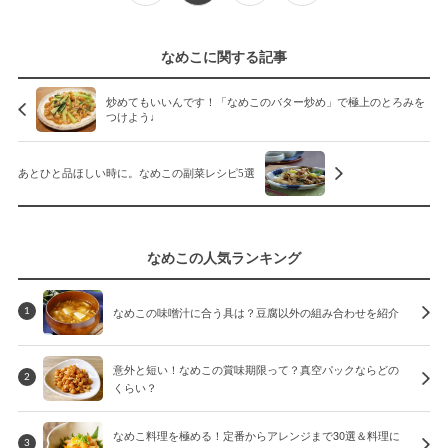
なめこに関する記事
炒めてもいいんです！「なめこのバター炒め」で極上のとろみを
つけよう♩
あとひと品ほしい時に。なめこの副菜レシピ5選
なめこの人気ランキング
なめこの味噌汁に合う具は？豆腐以外の組み合わせを紹介
1
意外と短い！なめこの賞味期限って？真空パックならどの
2
くらい？
なめこ料理を極める！定番からアレンジまで30選＆料理に
3