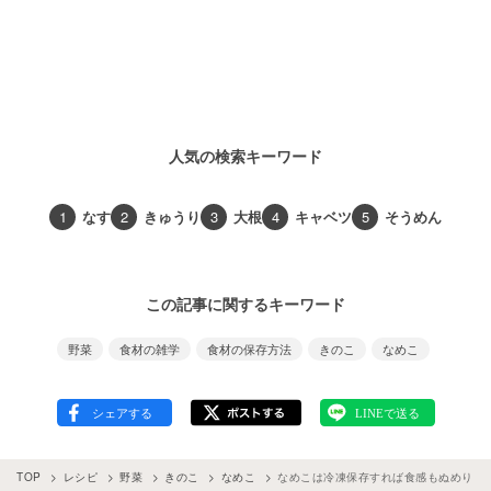
人気の検索キーワード
1
なす
2
きゅうり
3
大根
4
キャベツ
5
そうめん
この記事に関するキーワード
野菜
食材の雑学
食材の保存方法
きのこ
なめこ
TOP
レシピ
野菜
きのこ
なめこ
なめこは冷凍保存すれば食感もぬめりも