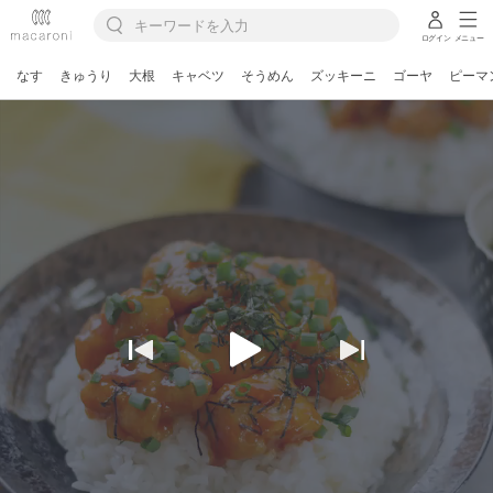
ログイン
メニュー
なす
きゅうり
大根
キャベツ
そうめん
ズッキーニ
ゴーヤ
ピーマ