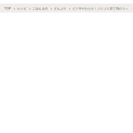
TOP
レシピ
ごはんもの
どんぶり
ピリ辛やわらか！ぷりぷり茹で鶏のユッケ