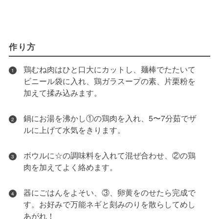
作り方
鶏むね肉はひと口大にカットし、麺棒でたたいて
1
ビニール袋に入れ、鶏ガラスープの素、片栗粉を
加えて揉み込みます。
鍋にお湯を沸かし①の鶏肉を入れ、5〜7分茹でザ
2
ルに上げて水気をきります。
ボウルに☆の調味料を入れて混ぜ合わせ、②の鶏
3
肉を加えてよく絡めます。
器にごはんをよそい、③、卵黄をのせたら完成で
4
す。お好みで万能ネギと刻みのりを散らしてめし
あがれ！