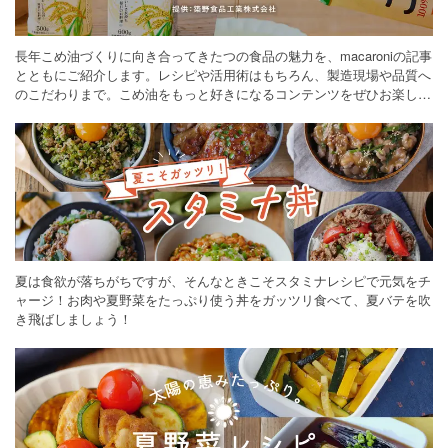
長年こめ油づくりに向き合ってきたつの食品の魅力を、macaroniの記事
とともにご紹介します。レシピや活用術はもちろん、製造現場や品質へ
のこだわりまで。こめ油をもっと好きになるコンテンツをぜひお楽しみ
ください。
夏は食欲が落ちがちですが、そんなときこそスタミナレシピで元気をチ
ャージ！お肉や夏野菜をたっぷり使う丼をガッツリ食べて、夏バテを吹
き飛ばしましょう！