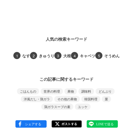
人気の検索キーワード
1
なす
2
きゅうり
3
大根
4
キャベツ
5
そうめん
この記事に関するキーワード
ごはんもの
世界の料理
果物
調味料
どんぶり
洋風だし・鶏ガラ
その他の果物
韓国料理
栗
鶏ガラスープの素
ユッケ