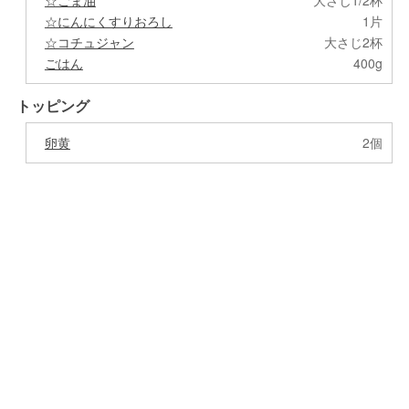
☆ごま油
大さじ1/2杯
☆にんにくすりおろし
1片
☆コチュジャン
大さじ2杯
ごはん
400g
トッピング
卵黄
2個