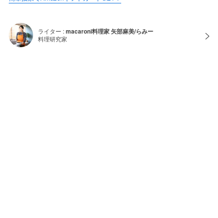
ライター :
macaroni料理家 矢部麻美/らみー
料理研究家