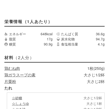
栄養情報（1人あたり）
エネルギー
648kcal
たんぱく質
36.6g
脂質
17g
炭水化物
94.7g
糖質
90.9g
食塩相当量
4.1g
（2人分）
材料
鶏むね肉
1枚(250g)
鶏ガラスープの素
大さじ1/2杯
片栗粉
大さじ2杯
たれ
☆砂糖
大さじ1/2杯
☆しょうゆ
大さじ1杯