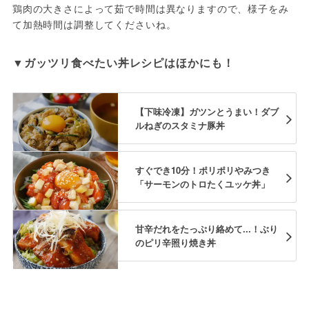
鶏肉の大きさによって茹で時間は異なりますので、様子をみ
て加熱時間は調整してくださいね。
▼ガッツリ食べたい丼レシピはほかにも！
【下味冷凍】ガツンとうまい！ダブ
ルねぎのスタミナ豚丼
すぐでき10分！ポリポリやみつき
「サーモンのトロたくユッケ丼」
甘辛だれをたっぷり絡めて...！ぶり
のピリ辛照り焼き丼