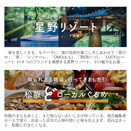
「旅を楽しくする」をテーマに、旅の目的や過ごし方にあわせて「星の
や」「界」「リゾナーレ」「OMO(おも)」「BEB(ベブ)」「LUCY(ルー
シー)」の 6 つのブランドを展開する星野リゾート。その魅力をお届け
する旅の連載。次の旅先探しのヒントにいかがですか？
松阪のまちを歩くと、まだ知らないおいしさが待っている。地元編集者
が一人で巡り、出会った店主の人柄や想いと味を伝えます。見ればきっ
と、松阪に行きたくなる。