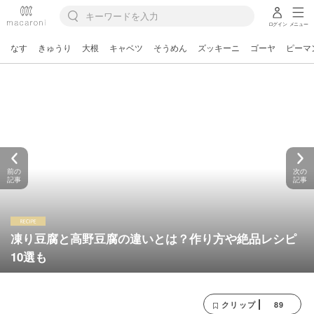
ログイン
メニュー
なす
きゅうり
大根
キャベツ
そうめん
ズッキーニ
ゴーヤ
ピーマ
前の
次の
記事
記事
凍り豆腐と高野豆腐の違いとは？作り方や絶品レシピ
10選も
89
クリップ