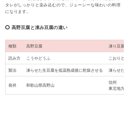
タレがしっかりと染み込むので、ジューシーな味わいの料理
になります。
高野豆腐と凍み豆腐の違い
種類
高野豆腐
凍り豆腐
読み方
こうやどうふ
こおりどう
製法
凍らせた生豆腐を低温熟成後に乾燥させる
凍らせた生
信州
発祥
和歌山県高野山
東北地方の