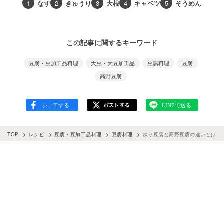
1
なす
2
きゅうり
3
大根
4
キャベツ
5
そうめん
この記事に関するキーワード
豆腐・豆加工品料理
大豆・大豆加工品
豆腐料理
豆腐
高野豆腐
TOP
レシピ
豆腐・豆加工品料理
豆腐料理
凍り豆腐と高野豆腐の違いとは？