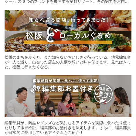
シー)」の 6 つのブランドを展開する星野リゾート。その魅力をお届け
する旅の連載。次の旅先探しのヒントにいかがですか？
松阪のまちを歩くと、まだ知らないおいしさが待っている。地元編集者
が一人で巡り、出会った店主の人柄や想いと味を伝えます。見ればきっ
と、松阪に行きたくなる。
編集部員が、商品やグッズなど気になるアイテムを実際に食べたり使っ
たりして徹底検証。編集部のお墨付きを決定します。さらに、編集部員
が日常的に愛用しているアイテムもご紹介！