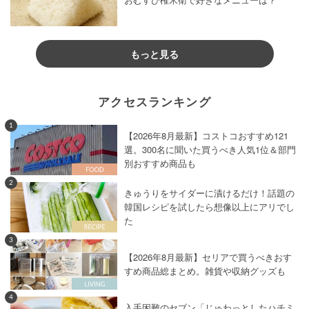
おむすび権米衛で好きなメニューは？
もっと見る
アクセスランキング
1
【2026年8月最新】コストコおすすめ121
選。300名に聞いた買うべき人気1位＆部門
別おすすめ商品も
2
きゅうりをサイダーに漬けるだけ！話題の
韓国レシピを試したら想像以上にアリでし
た
3
【2026年8月最新】セリアで買うべきおす
すめ商品総まとめ。雑貨や収納グッズも
4
入手困難のセブン「じゅわっとしたハチミ