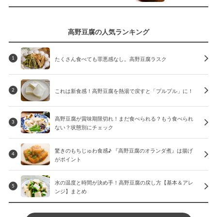
高野豆腐の人気ランキング
たくさん食べても罪悪感なし。高野豆腐ラスク
1
これは新食感！高野豆腐を熱湯で戻すと「プルプル」に！
2
高野豆腐が賞味期限切れ！まだ食べられる？もう食べられ
3
ない？状態別にチェック
驚きのもちじゅわ食感♪ 『高野豆腐のオランダ煮』は揚げ
4
がポイント
水の温度と時間が決め手！高野豆腐の戻し方【基本＆アレ
5
ンジ】まとめ