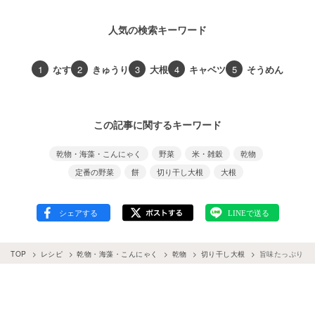
人気の検索キーワード
1
なす
2
きゅうり
3
大根
4
キャベツ
5
そうめん
この記事に関するキーワード
乾物・海藻・こんにゃく
野菜
米・雑穀
乾物
定番の野菜
餅
切り干し大根
大根
TOP
レシピ
乾物・海藻・こんにゃく
乾物
切り干し大根
旨味たっぷり！