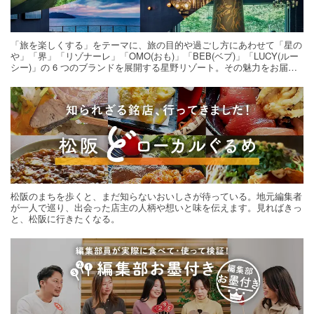
「旅を楽しくする」をテーマに、旅の目的や過ごし方にあわせて「星の
や」「界」「リゾナーレ」「OMO(おも)」「BEB(ベブ)」「LUCY(ルー
シー)」の 6 つのブランドを展開する星野リゾート。その魅力をお届け
する旅の連載。次の旅先探しのヒントにいかがですか？
松阪のまちを歩くと、まだ知らないおいしさが待っている。地元編集者
が一人で巡り、出会った店主の人柄や想いと味を伝えます。見ればきっ
と、松阪に行きたくなる。