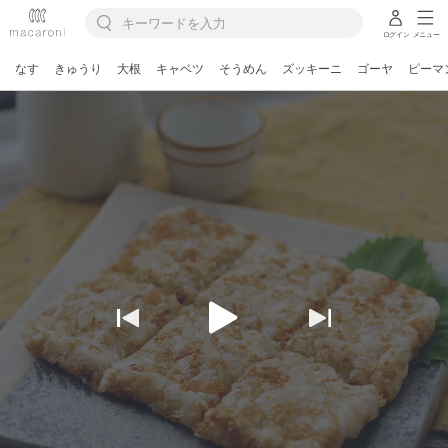
ログイン
メニュー
なす
きゅうり
大根
キャベツ
そうめん
ズッキーニ
ゴーヤ
ピーマ