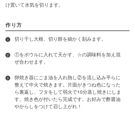
け置いて水気を切ります。
作り方
切り干し大根、切り餅を細かく刻みます。
1
①をボウルに入れて天かす、☆の調味料を加え混
2
ぜ合わせます。
卵焼き器にごま油を入れ熱し②を流し込み平らに
3
整えて中火で焼きます。片面がきつね色になった
ら裏返し、フタをして弱火で10分蒸し焼きにしま
す。焼き色が付いたら完成です。お好みで酢醤油
やからしをつけて召し上がれ！