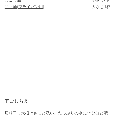
ごま油(フライパン用)
大さじ1杯
下ごしらえ
切り干し大根はさっと洗い、たっぷりの水に15分ほど漬