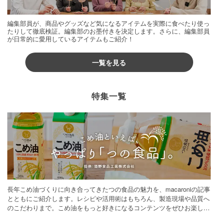
編集部員が、商品やグッズなど気になるアイテムを実際に食べたり使っ
たりして徹底検証。編集部のお墨付きを決定します。さらに、編集部員
が日常的に愛用しているアイテムもご紹介！
一覧を見る
特集一覧
長年こめ油づくりに向き合ってきたつの食品の魅力を、macaroniの記事
とともにご紹介します。レシピや活用術はもちろん、製造現場や品質へ
のこだわりまで。こめ油をもっと好きになるコンテンツをぜひお楽しみ
ください。