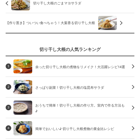
切り干し大根のごまマヨサラダ
【作り置き】ついつい食べちゃう！大葉香る切り干し大根
切り干し大根の人気ランキング
余った切り干し大根の煮物をリメイク！大活躍レシピ14選
1
さっぱり副菜！切り干し大根の塩昆布サラダ
2
おうちで簡単！切り干し大根の作り方。室内で作る方法も
3
♪
簡単でおいしい♪ 切り干し大根煮物の黄金比レシピ
4