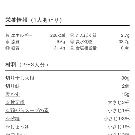
栄養情報（1人あたり）
エネルギー
228kcal
たんぱく質
2.7g
脂質
9.6g
炭水化物
33.7g
糖質
31.4g
食塩相当量
0.4g
（2〜3人分）
材料
切り干し大根
30g
切り餅
2個
天かす
15g
☆片栗粉
大さじ3杯
☆鶏がらスープの素
小さじ1杯
☆砂糖
小さじ1/3杯
☆しょうゆ
小さじ1杯
☆ごま油
小さじ2杯