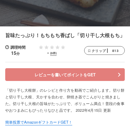
旨味たっぷり！もちもち香ばし「切り干し大根もち」
調理時間
813
クリップ
-
15
分
(0件)
レビューを書いてポイントをGET
「切り干し大根餅」のレシピと作り方を動画でご紹介します。切り餅
と切り干し大根、天かすを合わせ、卵焼き器でこんがりと焼きまし
た。切り干し大根の旨味がたっぷりで、ボリューム満点！普段の食事
やおつまみにもぴったりなひと品です。 2022年4月15日 更新
簡単投票でAmazonギフトカードGET！