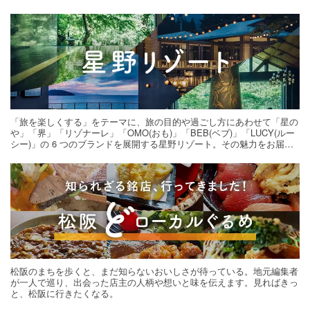
「旅を楽しくする」をテーマに、旅の目的や過ごし方にあわせて「星の
や」「界」「リゾナーレ」「OMO(おも)」「BEB(ベブ)」「LUCY(ルー
シー)」の 6 つのブランドを展開する星野リゾート。その魅力をお届け
する旅の連載。次の旅先探しのヒントにいかがですか？
松阪のまちを歩くと、まだ知らないおいしさが待っている。地元編集者
が一人で巡り、出会った店主の人柄や想いと味を伝えます。見ればきっ
と、松阪に行きたくなる。