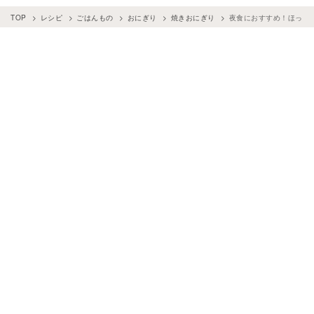
TOP
レシピ
ごはんもの
おにぎり
焼きおにぎり
夜食におすすめ！ほっこ