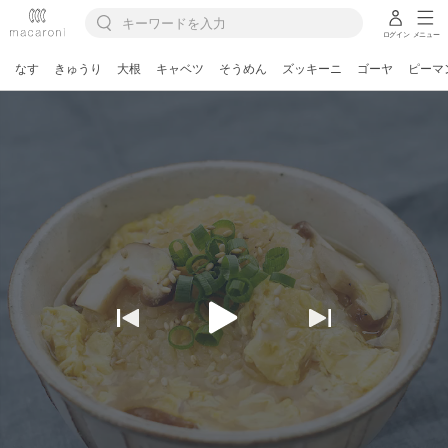
ログイン
メニュー
なす
きゅうり
大根
キャベツ
そうめん
ズッキーニ
ゴーヤ
ピーマ