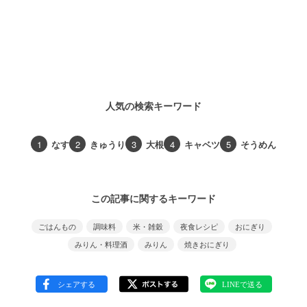
人気の検索キーワード
1
なす
2
きゅうり
3
大根
4
キャベツ
5
そうめん
この記事に関するキーワード
ごはんもの
調味料
米・雑穀
夜食レシピ
おにぎり
みりん・料理酒
みりん
焼きおにぎり