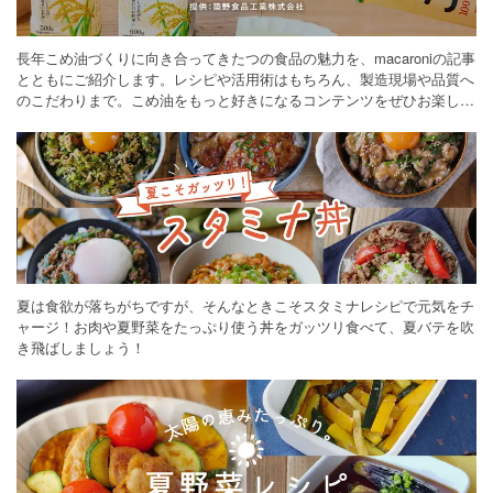
長年こめ油づくりに向き合ってきたつの食品の魅力を、macaroniの記事
とともにご紹介します。レシピや活用術はもちろん、製造現場や品質へ
のこだわりまで。こめ油をもっと好きになるコンテンツをぜひお楽しみ
ください。
夏は食欲が落ちがちですが、そんなときこそスタミナレシピで元気をチ
ャージ！お肉や夏野菜をたっぷり使う丼をガッツリ食べて、夏バテを吹
き飛ばしましょう！