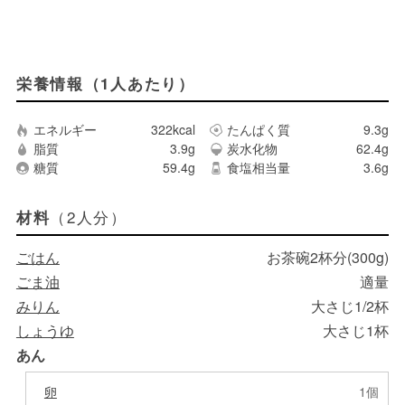
栄養情報（1人あたり）
エネルギー
322kcal
たんぱく質
9.3g
脂質
3.9g
炭水化物
62.4g
糖質
59.4g
食塩相当量
3.6g
（2人分）
材料
ごはん
お茶碗2杯分(300g)
ごま油
適量
みりん
大さじ1/2杯
しょうゆ
大さじ1杯
あん
卵
1個