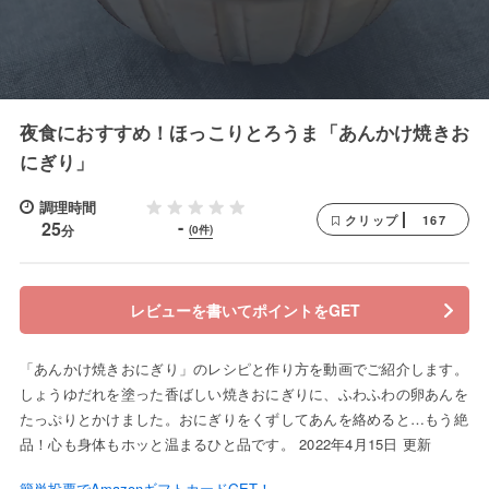
夜食におすすめ！ほっこりとろうま「あんかけ焼きお
にぎり」
調理時間
167
クリップ
-
25
分
(0件)
レビューを書いてポイントをGET
「あんかけ焼きおにぎり」のレシピと作り方を動画でご紹介します。
しょうゆだれを塗った香ばしい焼きおにぎりに、ふわふわの卵あんを
たっぷりとかけました。おにぎりをくずしてあんを絡めると…もう絶
品！心も身体もホッと温まるひと品です。 2022年4月15日 更新
簡単投票でAmazonギフトカードGET！