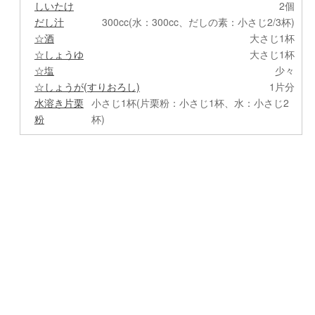
しいたけ
2個
だし汁
300cc(水：300cc、だしの素：小さじ2/3杯)
☆酒
大さじ1杯
☆しょうゆ
大さじ1杯
☆塩
少々
☆しょうが(すりおろし)
1片分
水溶き片栗
小さじ1杯(片栗粉：小さじ1杯、水：小さじ2
粉
杯)