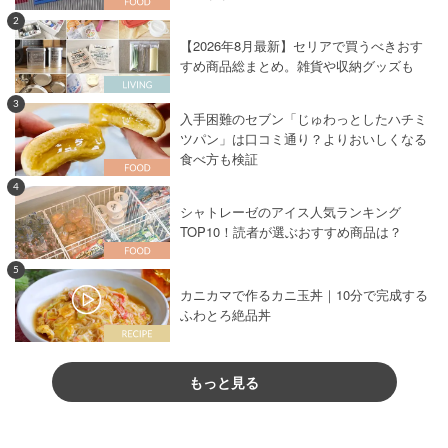
2
【2026年8月最新】セリアで買うべきおす
すめ商品総まとめ。雑貨や収納グッズも
3
入手困難のセブン「じゅわっとしたハチミ
ツパン」は口コミ通り？よりおいしくなる
食べ方も検証
4
シャトレーゼのアイス人気ランキング
TOP10！読者が選ぶおすすめ商品は？
5
カニカマで作るカニ玉丼｜10分で完成する
ふわとろ絶品丼
もっと見る