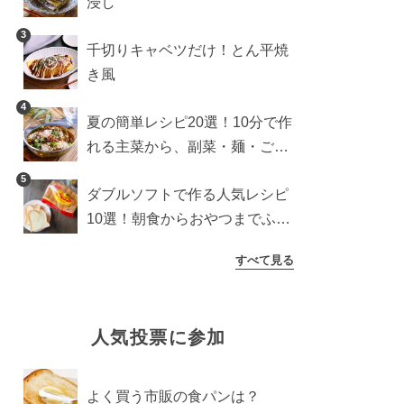
浸し
3
千切りキャベツだけ！とん平焼
き風
4
夏の簡単レシピ20選！10分で作
れる主菜から、副菜・麺・ごは
んまで一気に紹介
5
ダブルソフトで作る人気レシピ
10選！朝食からおやつまでふん
わり食パンを楽しむアレンジ
すべて見る
人気投票に参加
よく買う市販の食パンは？