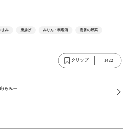
つまみ
唐揚げ
みりん・料理酒
定番の野菜
クリップ
1422
麻美/らみー