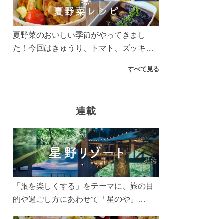
う！
夏野菜のおいしい季節がやってきまし
た！今回はきゅうり、トマト、ズッキー
ニなどを使ったレシピをご紹介します。
すべて見る
太陽の光をたっぷりあびた夏野菜は栄養
もたっぷり。美味しく食べてパワーチャ
ージしましょう♪
連載
「旅を楽しくする」をテーマに、旅の目
的や過ごし方にあわせて「星のや」
「界」「リゾナーレ」「OMO(おも)」「B