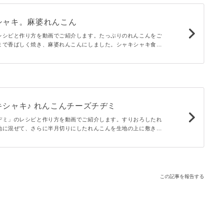
シャキ。麻婆れんこん
レシピと作り方を動画でご紹介します。たっぷりのれんこんをご
まで香ばしく焼き、麻婆れんこんにしました。シャキシャキ食感
、クセになる美味しさです♪ニラも加えたら彩りも豊かに。
シャキ♪ れんこんチーズチヂミ
ヂミ」のレシピと作り方を動画でご紹介します。すりおろしたれ
地に混ぜて、さらに半月切りにしたれんこんを生地の上に敷き詰
キシャキ、中はもっちりと2つの食感が楽しめます♪濃厚なチーズ
口いっぱいに広がるひと品です。
この記事を報告する