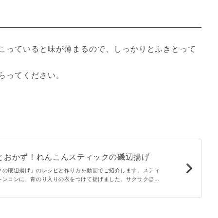
こっていると味が薄まるので、しっかりとふきとって
らってください。
っとおかず！れんこんスティックの磯辺揚げ
クの磯辺揚げ」のレシピと作り方を動画でご紹介します。スティ
レンコンに、青のり入りの衣をつけて揚げました。サクサクほく
がやみつきになるおいしさですよ！おつまみや晩ごはんにいかが