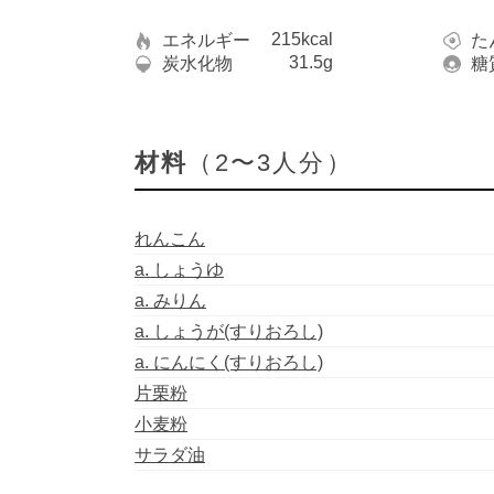
215kcal
エネルギー
た
31.5g
炭水化物
糖
材料
（2〜3人分）
れんこん
a. しょうゆ
a. みりん
a. しょうが(すりおろし)
a. にんにく(すりおろし)
片栗粉
小麦粉
サラダ油