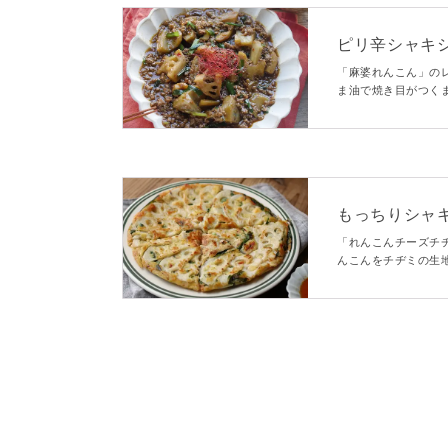
ピリ辛シャキ
「麻婆れんこん」の
ま油で焼き目がつく
とピリっと辛い味が
もっちりシャキ
「れんこんチーズチ
んこんをチヂミの生
めました。外はシャ
と、桜えびの風味が