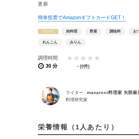
更新
簡単投票でAmazonギフトカードGET！
肉料理
野菜
調味料
お
れんこん
みりん
調理時間
30 分
-
(0件)
ライター :
macaroni料理家 矢部
料理研究家
栄養情報（1人あたり）