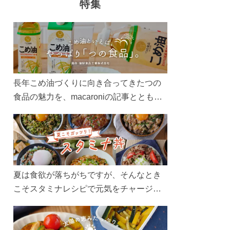
特集
長年こめ油づくりに向き合ってきたつの
食品の魅力を、macaroniの記事とともに
ご紹介します。レシピや活用術はもちろ
ん、製造現場や品質へのこだわりまで。
こめ油をもっと好きになるコンテンツを
ぜひお楽しみください。
夏は食欲が落ちがちですが、そんなとき
こそスタミナレシピで元気をチャージ！
お肉や夏野菜をたっぷり使う丼をガッツ
リ食べて、夏バテを吹き飛ばしましょ