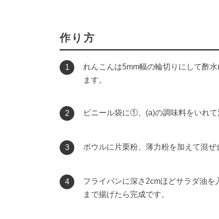
作り方
れんこんは5mm幅の輪切りにして酢水
1
ます。
ビニール袋に①、(a)の調味料をいれ
2
ボウルに片栗粉、薄力粉を加えて混ぜ
3
フライパンに深さ2cmほどサラダ油を
4
まで揚げたら完成です。