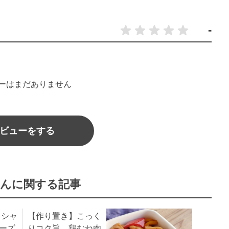
-
ーはまだありません
ビューをする
んに関する記事
キシャ
【作り置き】こっく
チーズ
りコク旨。鶏むね肉