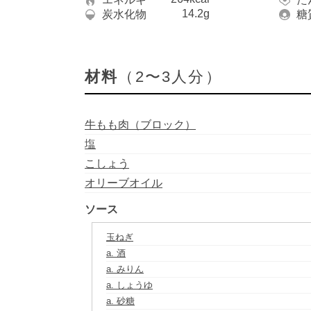
14.2g
炭水化物
糖
材料
（2〜3人分）
牛もも肉（ブロック）
塩
こしょう
オリーブオイル
ソース
玉ねぎ
a. 酒
a. みりん
a. しょうゆ
a. 砂糖