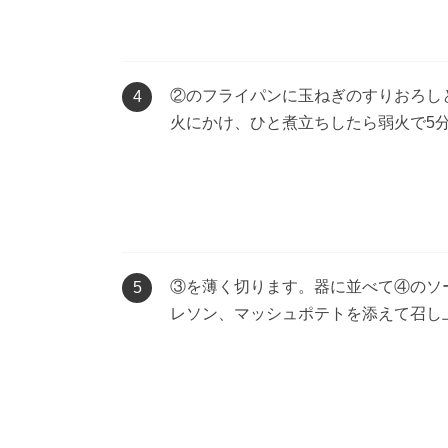
②のフライパンに玉ねぎのすりおろしと 
4
火にかけ、ひと煮立ちしたら弱火で5
③を薄く切ります。器に並べて④のソ
5
レソン、マッシュポテトを添えて召し