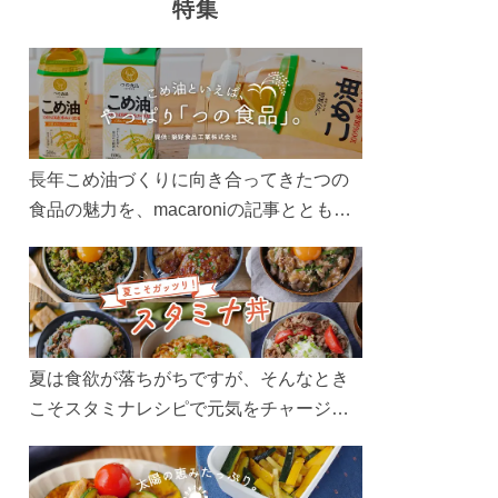
特集
長年こめ油づくりに向き合ってきたつの
食品の魅力を、macaroniの記事とともに
ご紹介します。レシピや活用術はもちろ
ん、製造現場や品質へのこだわりまで。
こめ油をもっと好きになるコンテンツを
ぜひお楽しみください。
夏は食欲が落ちがちですが、そんなとき
こそスタミナレシピで元気をチャージ！
お肉や夏野菜をたっぷり使う丼をガッツ
リ食べて、夏バテを吹き飛ばしましょ