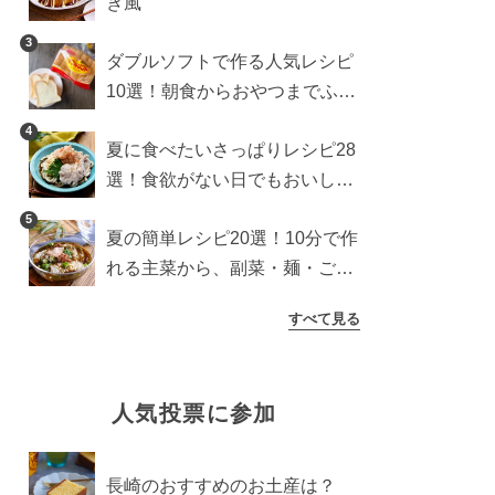
き風
3
ダブルソフトで作る人気レシピ
10選！朝食からおやつまでふん
わり食パンを楽しむアレンジ
4
夏に食べたいさっぱりレシピ28
選！食欲がない日でもおいしい
簡単おかず・麺・ごはん
5
夏の簡単レシピ20選！10分で作
れる主菜から、副菜・麺・ごは
んまで一気に紹介
すべて見る
人気投票に参加
長崎のおすすめのお土産は？