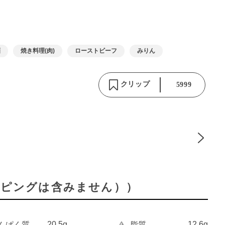
酒
焼き料理(肉)
ローストビーフ
みりん
クリップ
5999
ッピングは含みません））
20.5g
12.6g
んぱく質
脂質