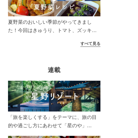
う！
夏野菜のおいしい季節がやってきまし
た！今回はきゅうり、トマト、ズッキー
ニなどを使ったレシピをご紹介します。
すべて見る
太陽の光をたっぷりあびた夏野菜は栄養
もたっぷり。美味しく食べてパワーチャ
ージしましょう♪
連載
「旅を楽しくする」をテーマに、旅の目
的や過ごし方にあわせて「星のや」
「界」「リゾナーレ」「OMO(おも)」「B