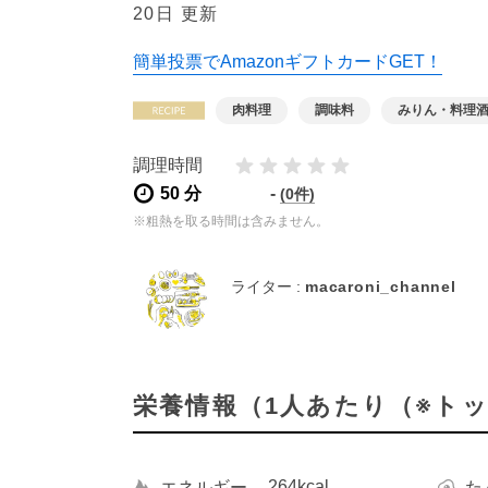
20日 更新
簡単投票でAmazonギフトカードGET！
肉料理
調味料
みりん・料理
調理時間
50 分
-
(0件)
※粗熱を取る時間は含みません。
ライター :
macaroni_channel
栄養情報（1人あたり（※ト
264kcal
エネルギー
た