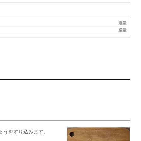
適量
適量
ょうをすり込みます。