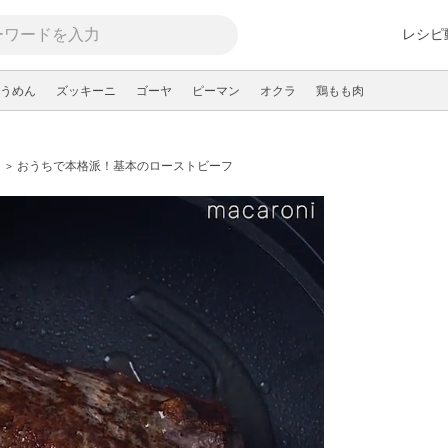
レシピ
うめん
ズッキーニ
ゴーヤ
ピーマン
オクラ
鶏もも肉
おうちで本格派！基本のローストビーフ