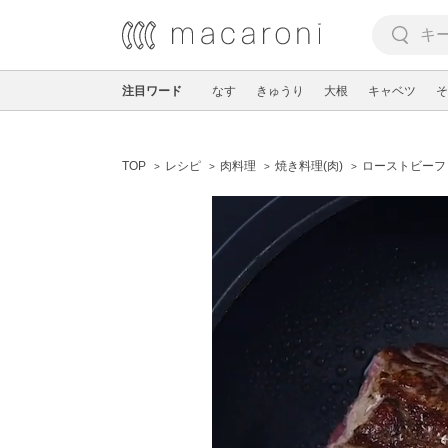
注目ワード
なす
きゅうり
大根
キャベツ
そ
TOP
レシピ
肉料理
焼き料理(肉)
ローストビーフ