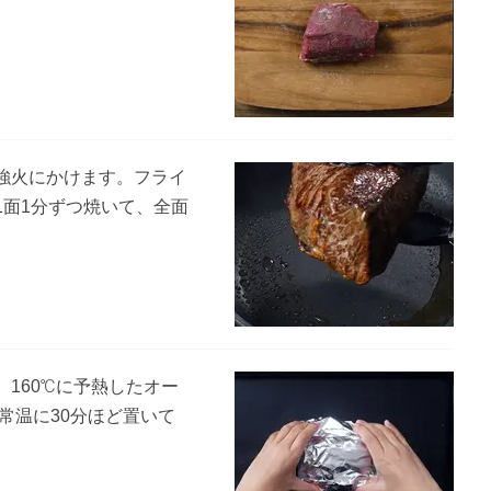
強火にかけます。フライ
1面1分ずつ焼いて、全面
160℃に予熱したオー
常温に30分ほど置いて