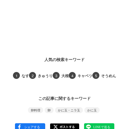
人気の検索キーワード
1
なす
2
きゅうり
3
大根
4
キャベツ
5
そうめん
この記事に関するキーワード
卵料理
卵
かに玉・ニラ玉
かに玉