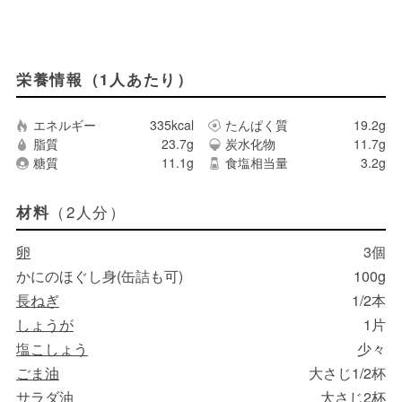
栄養情報（1人あたり）
エネルギー
335kcal
たんぱく質
19.2g
脂質
23.7g
炭水化物
11.7g
糖質
11.1g
食塩相当量
3.2g
（2人分）
材料
卵
3個
かにのほぐし身(缶詰も可)
100g
長ねぎ
1/2本
しょうが
1片
塩こしょう
少々
ごま油
大さじ1/2杯
サラダ油
大さじ2杯