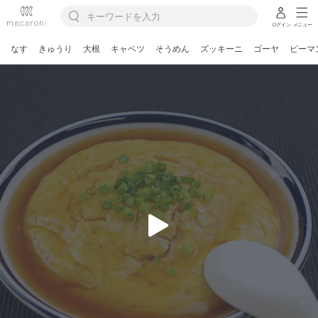
ログイン
メニュー
なす
きゅうり
大根
キャベツ
そうめん
ズッキーニ
ゴーヤ
ピーマ