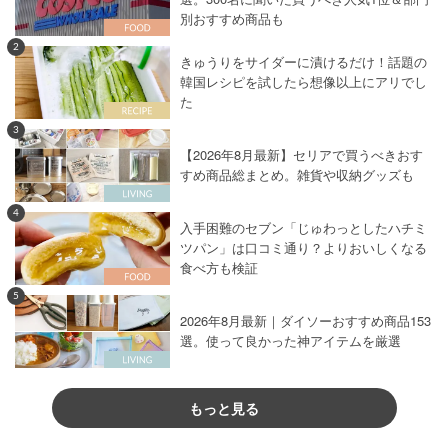
別おすすめ商品も
2
きゅうりをサイダーに漬けるだけ！話題の
韓国レシピを試したら想像以上にアリでし
た
3
【2026年8月最新】セリアで買うべきおす
すめ商品総まとめ。雑貨や収納グッズも
4
入手困難のセブン「じゅわっとしたハチミ
ツパン」は口コミ通り？よりおいしくなる
食べ方も検証
5
2026年8月最新｜ダイソーおすすめ商品153
選。使って良かった神アイテムを厳選
もっと見る