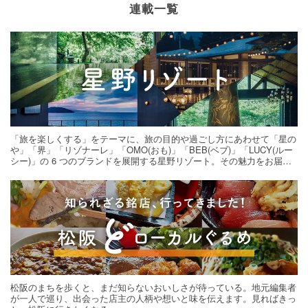
連載一覧
「旅を楽しくする」をテーマに、旅の目的や過ごし方にあわせて「星の
や」「界」「リゾナーレ」「OMO(おも)」「BEB(ベブ)」「LUCY(ルー
シー)」の 6 つのブランドを展開する星野リゾート。その魅力をお届け
する旅の連載。次の旅先探しのヒントにいかがですか？
松阪のまちを歩くと、まだ知らないおいしさが待っている。地元編集者
が一人で巡り、出会った店主の人柄や想いと味を伝えます。見ればきっ