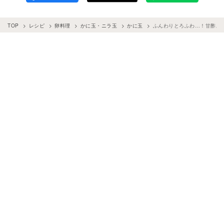
TOP
レシピ
卵料理
かに玉・ニラ玉
かに玉
ふんわりとろふわ…！甘酢あ