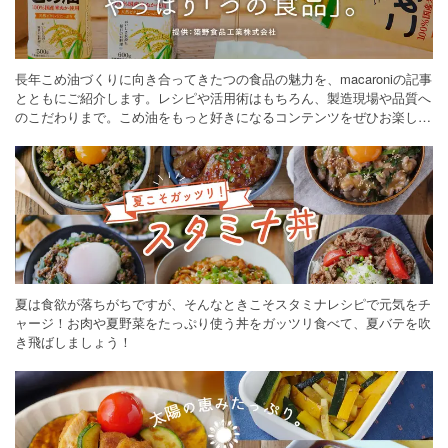
長年こめ油づくりに向き合ってきたつの食品の魅力を、macaroniの記事
とともにご紹介します。レシピや活用術はもちろん、製造現場や品質へ
のこだわりまで。こめ油をもっと好きになるコンテンツをぜひお楽しみ
ください。
夏は食欲が落ちがちですが、そんなときこそスタミナレシピで元気をチ
ャージ！お肉や夏野菜をたっぷり使う丼をガッツリ食べて、夏バテを吹
き飛ばしましょう！