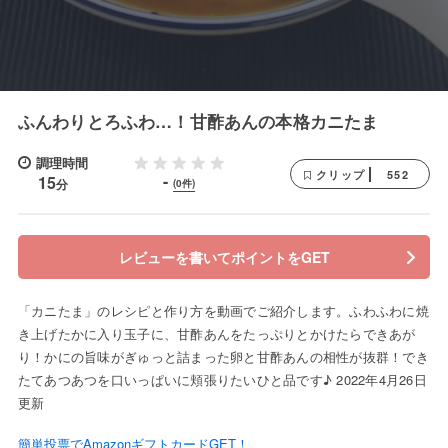
ふんわりとろふわ…！甘酢あんの本格カニたま
調理時間
552
クリップ
-
15
分
(0件)
レビューを書いてポイントをGET
「カニたま」のレシピと作り方を動画でご紹介します。ふわふわに焼
き上げたかに入り玉子に、甘酢あんをたっぷりとかけたらできあが
り！かにの旨味がぎゅっと詰まった卵と甘酢あんの相性が抜群！でき
たてあつあつを口いっぱいに頬張りたいひと品です♪ 2022年4月26日
更新
簡単投票でAmazonギフトカードGET！