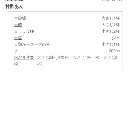
甘酢あん
☆砂糖
大さじ1杯
☆酢
大さじ1杯
☆しょうゆ
小さじ2杯
☆塩
少々
☆鶏がらスープの素
小さじ1杯
水
200cc
水溶き片栗
大さじ2杯(片栗粉：大さじ1杯、水：大さじ2
粉
杯)