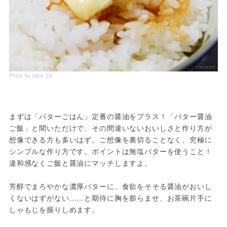
Photo by uli04_29
まずは「バターごはん」定番の醤油をプラス！「バター醤油
ご飯」と聞いただけで、その間違いないおいしさと作り方が
想像できる方も多いはず。ご想像を裏切ることなく、究極に
シンプルな作り方です。ポイントは無塩バターを使うこと！
違和感なくご飯と醤油にマッチしますよ。

芳醇でまろやかな濃厚バターに、食欲をそそる醤油がおいし
くないはずがない……と期待に胸を膨らませ、お茶碗片手に
しゃもじを握りしめます。