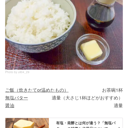
Photo by uli04_29
ご飯（炊きたてor温めたもの）
お茶碗1杯
無塩バター
適量（大さじ1杯ほどがおすすめ）
醤油
適量
有塩・発酵とは何が違う？「無塩バ