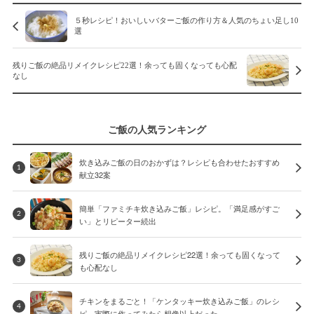
５秒レシピ！おいしいバターご飯の作り方＆人気のちょい足し10
選
残りご飯の絶品リメイクレシピ22選！余っても固くなっても心配
なし
ご飯の人気ランキング
炊き込みご飯の日のおかずは？レシピも合わせたおすすめ
1
献立32案
簡単「ファミチキ炊き込みご飯」レシピ。「満足感がすご
2
い」とリピーター続出
残りご飯の絶品リメイクレシピ22選！余っても固くなって
3
も心配なし
チキンをまるごと！「ケンタッキー炊き込みご飯」のレシ
4
ピ、実際に作ってみたら想像以上だった…