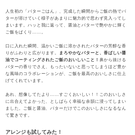
人生初の「バターごはん」、完成した瞬間からご飯の熱でバ
ターが溶けていく様子があまりに魅力的で思わず見入ってし
まいます。ハッと我に返って、醤油とバターで艶やかに輝く
ご飯をぱくり……。
口に入れた瞬間、温かいご飯に溶かされたバターの芳醇な香
りがふわりと広がります。
まろやかなバターと、香ばしい醤
油でコーティングされたご飯のおいしいこと！
鼻から抜ける
バターの香りでさえ、もったいないと思ってしまうほど豊か
な風味のコラボレーションが、ご飯を最高のおいしさに仕上
げてくれています。
あれ、想像してたより……すごくおいしい！！このおいしさ
に出合えてよかった、としばらく幸福な余韻に浸ってしまい
ました。ご飯と醤油、バターだけでこのおいしさになるなん
て驚きです。
アレンジも試してみた！