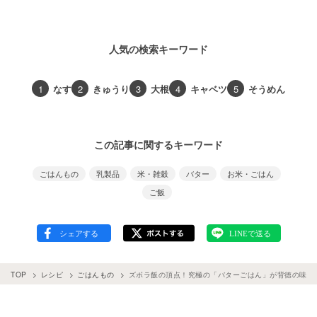
人気の検索キーワード
1
なす
2
きゅうり
3
大根
4
キャベツ
5
そうめん
この記事に関するキーワード
ごはんもの
乳製品
米・雑穀
バター
お米・ごはん
ご飯
TOP
レシピ
ごはんもの
ズボラ飯の頂点！究極の「バターごはん」が背徳の味す