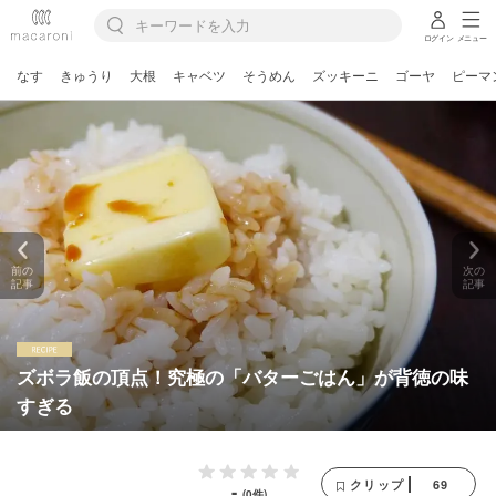
ログイン
メニュー
なす
きゅうり
大根
キャベツ
そうめん
ズッキーニ
ゴーヤ
ピーマ
前の
次の
記事
記事
ズボラ飯の頂点！究極の「バターごはん」が背徳の味
すぎる
69
クリップ
-
(0件)