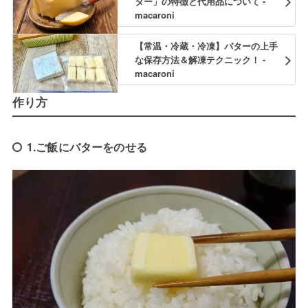
ター」の特徴と代用品について -
macaroni
【常温・冷蔵・冷凍】バターの上手
な保存方法＆解凍テクニック！ -
macaroni
作り方
1.ご飯にバターをのせる