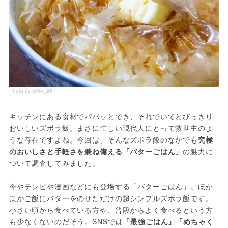
Photo by uli04_29
キッチンにある食材でパパッとでき、それでいてとびっきり
おいしいズボラ飯。まさに忙しい現代人にとって救世主のよ
うな存在ですよね。今回は、そんなズボラ飯のなかでも
究極
のおいしさと手軽さを兼ね備える「バターごはん」
の魅力に
ついて調査してみました。
今やテレビや漫画などにも登場する「バターごはん」。ほか
ほかご飯にバターをのせただけの超シンプルズボラ飯です。
小さい頃から食べている方や、普段からよく食べるという方
も少なくないのだそう。SNSでは
「最強ごはん」「めちゃく