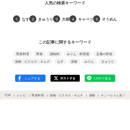
人気の検索キーワード
1
なす
2
きゅうり
3
大根
4
キャベツ
5
そうめん
この記事に関するキーワード
野菜料理
野菜
調味料
みりん・料理酒
定番の野菜
漬物・ピクルス・キムチ
なす
漬物
みりん
きゅうり
TOP
レシピ
野菜料理
漬物・ピクルス・キムチ
漬物
キューちゃん風？な