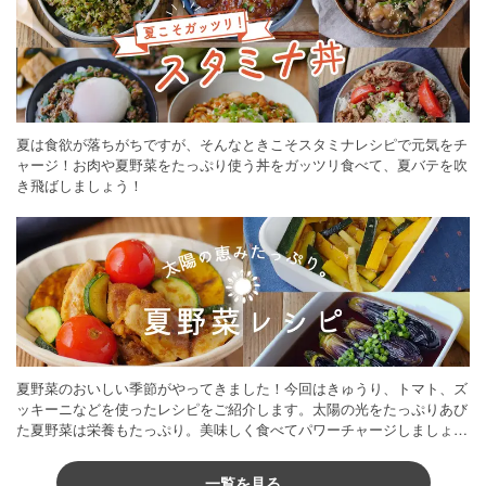
夏は食欲が落ちがちですが、そんなときこそスタミナレシピで元気をチ
ャージ！お肉や夏野菜をたっぷり使う丼をガッツリ食べて、夏バテを吹
き飛ばしましょう！
夏野菜のおいしい季節がやってきました！今回はきゅうり、トマト、ズ
ッキーニなどを使ったレシピをご紹介します。太陽の光をたっぷりあび
た夏野菜は栄養もたっぷり。美味しく食べてパワーチャージしましょう
♪
一覧を見る