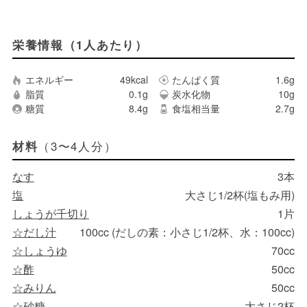
栄養情報（1人あたり）
エネルギー
49kcal
たんぱく質
1.6g
脂質
0.1g
炭水化物
10g
糖質
8.4g
食塩相当量
2.7g
（3〜4人分）
材料
なす
3本
塩
大さじ1/2杯(塩もみ用)
しょうが千切り
1片
☆だし汁
100cc (だしの素：小さじ1/2杯、水：100cc)
☆しょうゆ
70cc
☆酢
50cc
☆みりん
50cc
☆砂糖
大さじ2杯