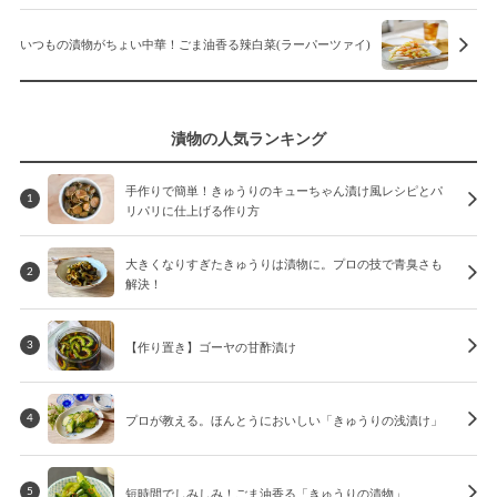
いつもの漬物がちょい中華！ごま油香る辣白菜(ラーパーツァイ)
漬物の人気ランキング
手作りで簡単！きゅうりのキューちゃん漬け風レシピとパ
1
リパリに仕上げる作り方
大きくなりすぎたきゅうりは漬物に。プロの技で青臭さも
2
解決！
【作り置き】ゴーヤの甘酢漬け
3
プロが教える。ほんとうにおいしい「きゅうりの浅漬け」
4
短時間でしみしみ！ごま油香る「きゅうりの漬物」
5