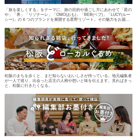
「旅を楽しくする」をテーマに、旅の目的や過ごし方にあわせて「星の
や」「界」「リゾナーレ」「OMO(おも)」「BEB(ベブ)」「LUCY(ルー
シー)」の 6 つのブランドを展開する星野リゾート。その魅力をお届け
する旅の連載。次の旅先探しのヒントにいかがですか？
松阪のまちを歩くと、まだ知らないおいしさが待っている。地元編集者
が一人で巡り、出会った店主の人柄や想いと味を伝えます。見ればきっ
と、松阪に行きたくなる。