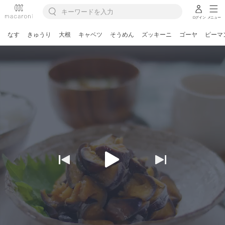
ログイン
メニュー
なす
きゅうり
大根
キャベツ
そうめん
ズッキーニ
ゴーヤ
ピーマ