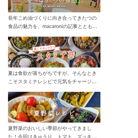
長年こめ油づくりに向き合ってきたつの
食品の魅力を、macaroniの記事とともに
ご紹介します。レシピや活用術はもちろ
ん、製造現場や品質へのこだわりまで。
こめ油をもっと好きになるコンテンツを
ぜひお楽しみください。
夏は食欲が落ちがちですが、そんなとき
こそスタミナレシピで元気をチャージ！
お肉や夏野菜をたっぷり使う丼をガッツ
リ食べて、夏バテを吹き飛ばしましょ
う！
夏野菜のおいしい季節がやってきまし
た！今回はきゅうり、トマト、ズッキー