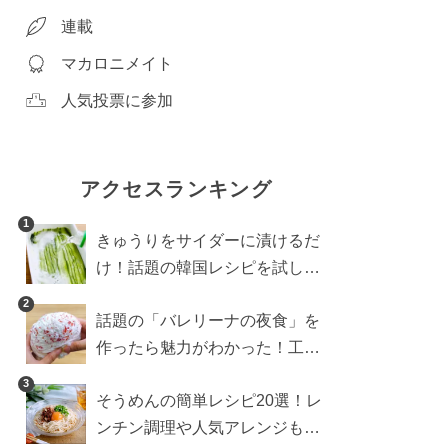
連載
マカロニメイト
人気投票に参加
アクセスランキング
1
きゅうりをサイダーに漬けるだ
け！話題の韓国レシピを試した
ら想像以上にアリでした
2
話題の「バレリーナの夜食」を
作ったら魅力がわかった！工程
10分の作り方
3
そうめんの簡単レシピ20選！レ
ンチン調理や人気アレンジも紹