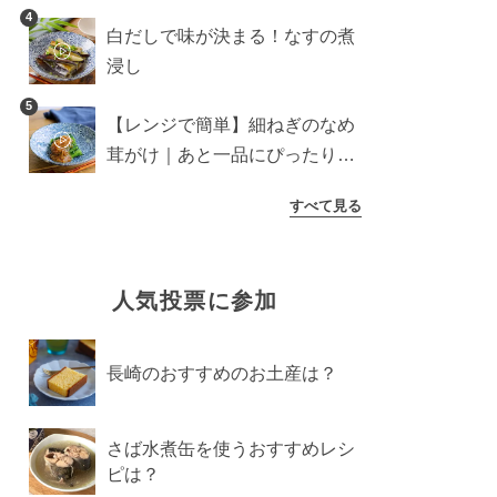
介
4
白だしで味が決まる！なすの煮
浸し
5
【レンジで簡単】細ねぎのなめ
茸がけ｜あと一品にぴったり副
菜
すべて見る
人気投票に参加
長崎のおすすめのお土産は？
さば水煮缶を使うおすすめレシ
ピは？