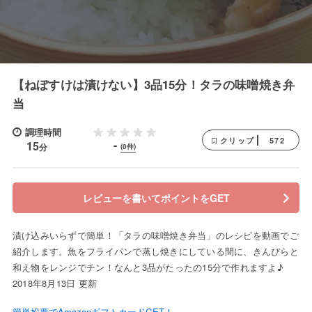
【ねぼすけは漬けない】3品15分！タラの味噌焼き弁
当
調理時間
572
クリップ
-
15
分
(0件)
レビューを書いてポイントをGET
漬け込みいらずで簡単！「タラの味噌焼き弁当」のレシピを動画でご
紹介します。魚をフライパンで蒸し焼きにしている間に、きんぴらと
和え物をレンジでチン！なんと3品がたったの15分で作れますよ♪
2018年8月13日 更新
簡単投票でAmazonギフトカードGET！