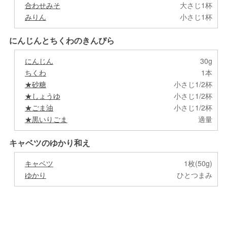
合わせみそ
大さじ1杯
みりん
小さじ1杯
にんじんとちくわのきんぴら
にんじん
30g
ちくわ
1本
★砂糖
小さじ1/2杯
★しょうゆ
小さじ1/2杯
★ごま油
小さじ1/2杯
★黒いりごま
適量
キャベツのゆかり和え
キャベツ
1枚(50g)
ゆかり
ひとつまみ