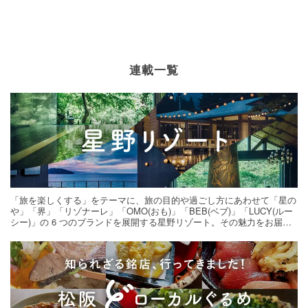
連載一覧
「旅を楽しくする」をテーマに、旅の目的や過ごし方にあわせて「星の
や」「界」「リゾナーレ」「OMO(おも)」「BEB(ベブ)」「LUCY(ルー
シー)」の 6 つのブランドを展開する星野リゾート。その魅力をお届け
する旅の連載。次の旅先探しのヒントにいかがですか？