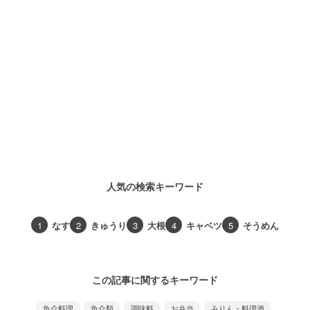
人気の検索キーワード
1
なす
2
きゅうり
3
大根
4
キャベツ
5
そうめん
この記事に関するキーワード
魚介料理
魚介類
調味料
お弁当
みりん・料理酒