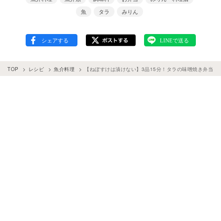
魚
タラ
みりん
TOP
レシピ
魚介料理
【ねぼすけは漬けない】3品15分！タラの味噌焼き弁当