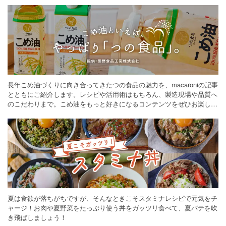
長年こめ油づくりに向き合ってきたつの食品の魅力を、macaroniの記事
とともにご紹介します。レシピや活用術はもちろん、製造現場や品質へ
のこだわりまで。こめ油をもっと好きになるコンテンツをぜひお楽しみ
ください。
夏は食欲が落ちがちですが、そんなときこそスタミナレシピで元気をチ
ャージ！お肉や夏野菜をたっぷり使う丼をガッツリ食べて、夏バテを吹
き飛ばしましょう！