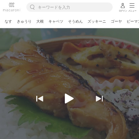
ログイン
メニュー
なす
きゅうり
大根
キャベツ
そうめん
ズッキーニ
ゴーヤ
ピーマ