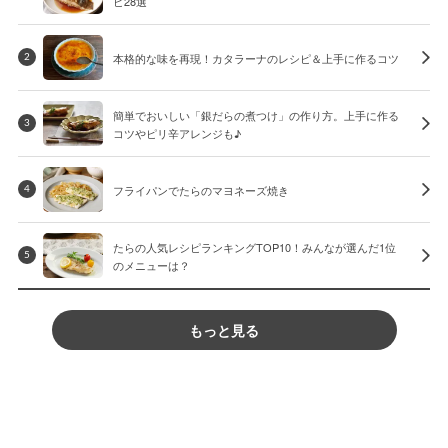
ピ28選
本格的な味を再現！カタラーナのレシピ＆上手に作るコツ
2
簡単でおいしい「銀だらの煮つけ」の作り方。上手に作る
3
コツやピリ辛アレンジも♪
フライパンでたらのマヨネーズ焼き
4
たらの人気レシピランキングTOP10！みんなが選んだ1位
5
のメニューは？
もっと見る