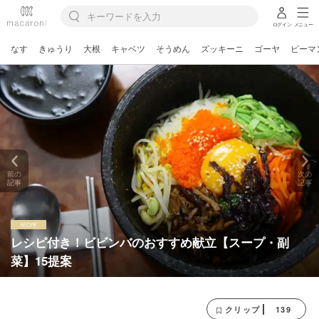
ログイン
メニュー
なす
きゅうり
大根
キャベツ
そうめん
ズッキーニ
ゴーヤ
ピーマ
前の
次の
記事
記事
レシピ付き！ビビンバのおすすめ献立【スープ・副
菜】15提案
139
クリップ