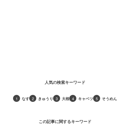
人気の検索キーワード
1
なす
2
きゅうり
3
大根
4
キャベツ
5
そうめん
この記事に関するキーワード