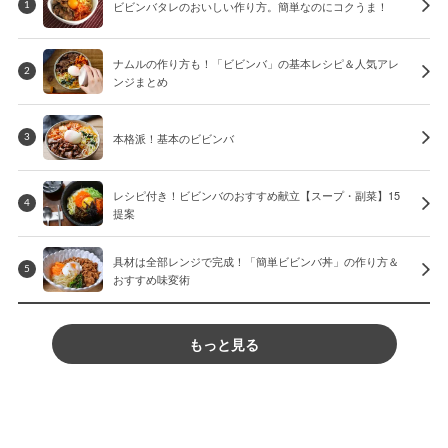
ビビンバタレのおいしい作り方。簡単なのにコクうま！
1
ナムルの作り方も！「ビビンバ」の基本レシピ＆人気アレ
2
ンジまとめ
本格派！基本のビビンバ
3
レシピ付き！ビビンバのおすすめ献立【スープ・副菜】15
4
提案
具材は全部レンジで完成！「簡単ビビンバ丼」の作り方＆
5
おすすめ味変術
もっと見る