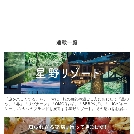
連載一覧
「旅を楽しくする」をテーマに、旅の目的や過ごし方にあわせて「星の
や」「界」「リゾナーレ」「OMO(おも)」「BEB(ベブ)」「LUCY(ルー
シー)」の 6 つのブランドを展開する星野リゾート。その魅力をお届け
する旅の連載。次の旅先探しのヒントにいかがですか？