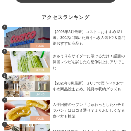
アクセスランキング
1
【2026年8月最新】コストコおすすめ121
選。300名に聞いた買うべき人気1位＆部門
別おすすめ商品も
2
きゅうりをサイダーに漬けるだけ！話題の
韓国レシピを試したら想像以上にアリでし
た
3
【2026年8月最新】セリアで買うべきおす
すめ商品総まとめ。雑貨や収納グッズも
4
入手困難のセブン「じゅわっとしたハチミ
ツパン」は口コミ通り？よりおいしくなる
食べ方も検証
5