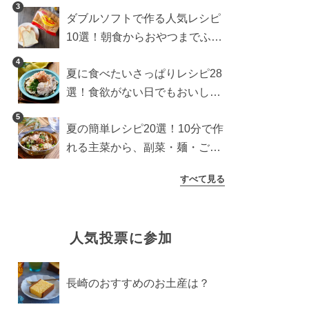
3
ダブルソフトで作る人気レシピ
10選！朝食からおやつまでふん
わり食パンを楽しむアレンジ
4
夏に食べたいさっぱりレシピ28
選！食欲がない日でもおいしい
簡単おかず・麺・ごはん
5
夏の簡単レシピ20選！10分で作
れる主菜から、副菜・麺・ごは
んまで一気に紹介
すべて見る
人気投票に参加
長崎のおすすめのお土産は？