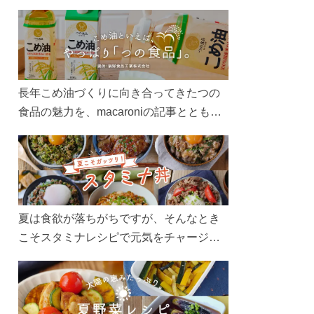
長年こめ油づくりに向き合ってきたつの
食品の魅力を、macaroniの記事とともに
ご紹介します。レシピや活用術はもちろ
ん、製造現場や品質へのこだわりまで。
こめ油をもっと好きになるコンテンツを
ぜひお楽しみください。
夏は食欲が落ちがちですが、そんなとき
こそスタミナレシピで元気をチャージ！
お肉や夏野菜をたっぷり使う丼をガッツ
リ食べて、夏バテを吹き飛ばしましょ
う！