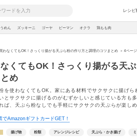
レシピ
うめん
ズッキーニ
ゴーヤ
ピーマン
オクラ
鶏もも肉
買わなくてもOK！さっくり揚がる天ぷら粉の作り方と調理のコツまとめ
4ペー
わなくてもOK！さっくり揚がる天
まとめ
粉を使わなくてもOK。家にある材料でサクサクに揚げら
いとサクサクに揚げるのがむずかしいと感じている方も
れば、天ぷら粉なしでも手軽にサクサクの天ぷらが楽し
でAmazonギフトカードGET！
揚げ物
粉類
アレンジレシピ
天ぷら・かき揚げ
ミ