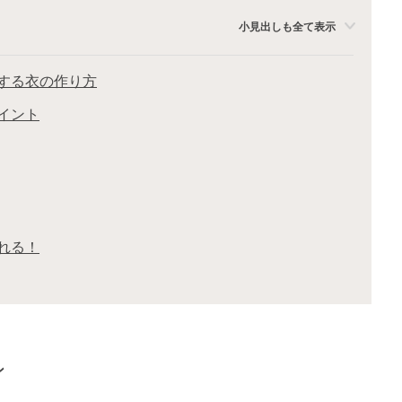
小見出しも全て表示
する衣の作り方
イント
れる！
ン