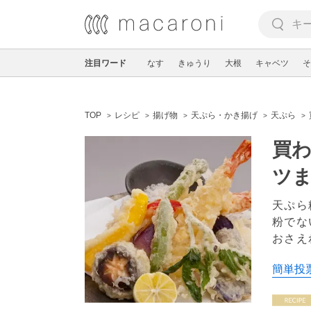
注目ワード
なす
きゅうり
大根
キャベツ
そ
TOP
レシピ
揚げ物
天ぷら・かき揚げ
天ぷら
買
ツ
天ぷら
粉でな
おさえ
簡単投票