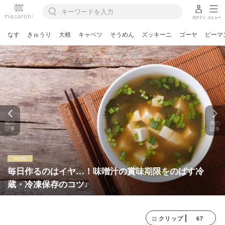
ログイン
メニュー
なす
きゅうり
大根
キャベツ
そうめん
ズッキーニ
ゴーヤ
ピーマ
前の
次の
記事
記事
毎日作るのはイヤ…！味噌汁の賞味期限をのばす冷
蔵・冷凍保存のコツ♩
67
クリップ