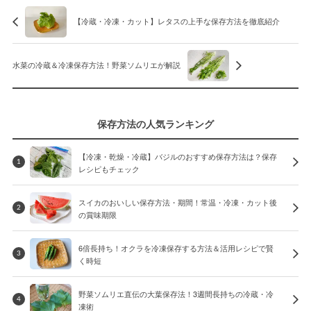
【冷蔵・冷凍・カット】レタスの上手な保存方法を徹底紹介
水菜の冷蔵＆冷凍保存方法！野菜ソムリエが解説
保存方法の人気ランキング
【冷凍・乾燥・冷蔵】バジルのおすすめ保存方法は？保存
1
レシピもチェック
スイカのおいしい保存方法・期間！常温・冷凍・カット後
2
の賞味期限
6倍長持ち！オクラを冷凍保存する方法＆活用レシピで賢
3
く時短
野菜ソムリエ直伝の大葉保存法！3週間長持ちの冷蔵・冷
4
凍術