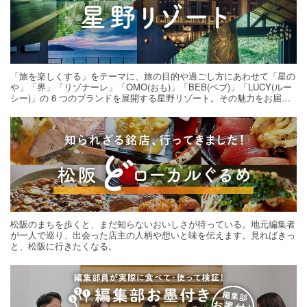
「旅を楽しくする」をテーマに、旅の目的や過ごし方にあわせて「星の
や」「界」「リゾナーレ」「OMO(おも)」「BEB(ベブ)」「LUCY(ルー
シー)」の 6 つのブランドを展開する星野リゾート。その魅力をお届け
する旅の連載。次の旅先探しのヒントにいかがですか？
松阪のまちを歩くと、まだ知らないおいしさが待っている。地元編集者
が一人で巡り、出会った店主の人柄や想いと味を伝えます。見ればきっ
と、松阪に行きたくなる。