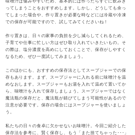
味噌汁は傷みやすいため、基本的には作ったらすぐに飲みき
ってしまうことをおすすめします。しかし、どうしても余っ
てしまった場合や、作り置きが必要な時などには冷蔵や冷凍
での保存が可能ですので、試してみてくださいね！

作り置きは、日々の家事の負担を少し減らしてくれるため、
子育てや仕事に忙しい方はぜひ取り入れていきたいもの。そ
の際は、塩分濃度を高めにしておくことで、保存がしやすく
なるため、ぜひ一度試してみましょう。

このほかにも、おすすめの保存法としてスープジャーでの保
存もあります。まず、スープジャーに入れる前に味噌汁を温
めなおします。スープジャーもお湯を入れて温めて置いてか
ら、味噌汁を入れて保存しましょう。スープジャーではなく
魔法瓶の保存だと、魔法瓶が錆びてしまう可能性があるので
注意が必要です。保存の場合にはスープジャーを使いましょ
う。

私たちの日々の食卓に欠かせないお味噌汁。今回ご紹介した
保存法を参考に、賢く保存し、もう「また捨てちゃった･･･」