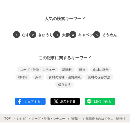
人気の検索キーワード
1
なす
2
きゅうり
3
大根
4
キャベツ
5
そうめん
この記事に関するキーワード
スープ・汁物・シチュー
調味料
献立
食材の雑学
味噌汁
みそ
食材の賞味・消費期限
食材の保存方法
保存方法
TOP
レシピ
スープ・汁物・シチュー
味噌汁
毎日作るのはイヤ…！味噌汁の