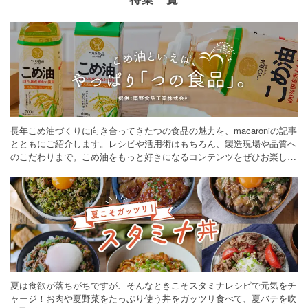
長年こめ油づくりに向き合ってきたつの食品の魅力を、macaroniの記事
とともにご紹介します。レシピや活用術はもちろん、製造現場や品質へ
のこだわりまで。こめ油をもっと好きになるコンテンツをぜひお楽しみ
ください。
夏は食欲が落ちがちですが、そんなときこそスタミナレシピで元気をチ
ャージ！お肉や夏野菜をたっぷり使う丼をガッツリ食べて、夏バテを吹