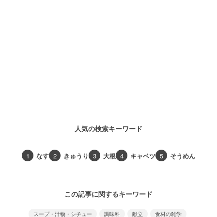
人気の検索キーワード
1
なす
2
きゅうり
3
大根
4
キャベツ
5
そうめん
この記事に関するキーワード
スープ・汁物・シチュー
調味料
献立
食材の雑学