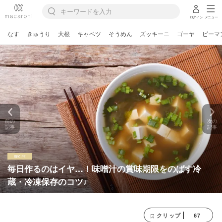
ログイン
メニュー
なす
きゅうり
大根
キャベツ
そうめん
ズッキーニ
ゴーヤ
ピーマ
前の
次の
記事
記事
毎日作るのはイヤ…！味噌汁の賞味期限をのばす冷
蔵・冷凍保存のコツ♩
67
クリップ