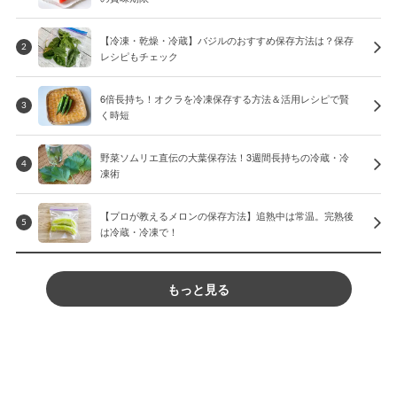
【冷凍・乾燥・冷蔵】バジルのおすすめ保存方法は？保存
2
レシピもチェック
6倍長持ち！オクラを冷凍保存する方法＆活用レシピで賢
3
く時短
野菜ソムリエ直伝の大葉保存法！3週間長持ちの冷蔵・冷
4
凍術
【プロが教えるメロンの保存方法】追熟中は常温。完熟後
5
は冷蔵・冷凍で！
もっと見る