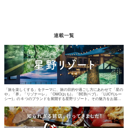
連載一覧
「旅を楽しくする」をテーマに、旅の目的や過ごし方にあわせて「星の
や」「界」「リゾナーレ」「OMO(おも)」「BEB(ベブ)」「LUCY(ルー
シー)」の 6 つのブランドを展開する星野リゾート。その魅力をお届け
する旅の連載。次の旅先探しのヒントにいかがですか？