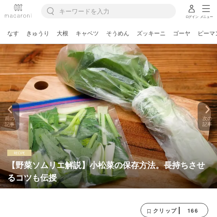
ログイン
メニュー
なす
きゅうり
大根
キャベツ
そうめん
ズッキーニ
ゴーヤ
ピーマ
前の
次の
記事
記事
【野菜ソムリエ解説】小松菜の保存方法。長持ちさせ
るコツも伝授
166
クリップ