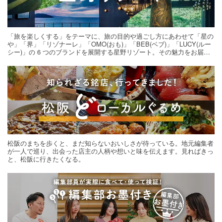
「旅を楽しくする」をテーマに、旅の目的や過ごし方にあわせて「星の
や」「界」「リゾナーレ」「OMO(おも)」「BEB(ベブ)」「LUCY(ルー
シー)」の 6 つのブランドを展開する星野リゾート。その魅力をお届け
する旅の連載。次の旅先探しのヒントにいかがですか？
松阪のまちを歩くと、まだ知らないおいしさが待っている。地元編集者
が一人で巡り、出会った店主の人柄や想いと味を伝えます。見ればきっ
と、松阪に行きたくなる。