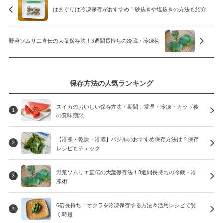
はまぐりは冷凍保存がおすすめ！砂抜きや塩抜きの方法も紹介
野菜ソムリエ直伝の大葉保存法！3週間長持ちの冷蔵・冷凍術
保存方法の人気ランキング
スイカのおいしい保存方法・期間！常温・冷凍・カット後
1
の賞味期限
【冷凍・乾燥・冷蔵】バジルのおすすめ保存方法は？保存
2
レシピもチェック
野菜ソムリエ直伝の大葉保存法！3週間長持ちの冷蔵・冷
3
凍術
6倍長持ち！オクラを冷凍保存する方法＆活用レシピで賢
4
く時短