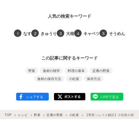
人気の検索キーワード
1
なす
2
きゅうり
3
大根
4
キャベツ
5
そうめん
この記事に関するキーワード
野菜
食材の雑学
料理の基本
定番の野菜
食材の保存方法
小松菜
保存方法
TOP
レシピ
野菜
定番の野菜
小松菜
【野菜ソムリエ解説】小松菜の保存